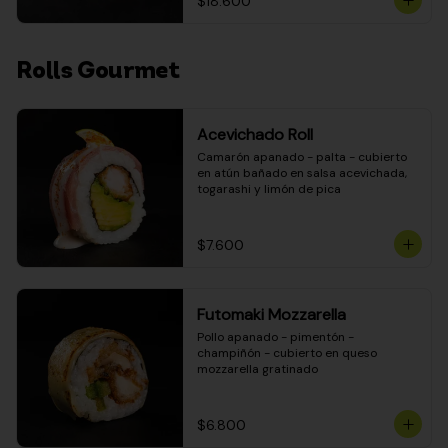
$18.600
Rolls Gourmet
Acevichado Roll
Camarón apanado - palta - cubierto 
en atún bañado en salsa acevichada, 
togarashi y limón de pica
$7.600
Futomaki Mozzarella
Pollo apanado - pimentón - 
champiñón - cubierto en queso 
mozzarella gratinado
$6.800