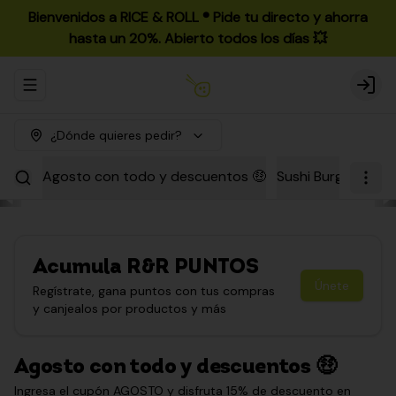
Bienvenidos a RICE & ROLL ®️ Pide tu directo y ahorra
hasta un 20%. Abierto todos los días 💥
Abrir menu de navegación
Login
¿Dónde quieres pedir?
Agosto con todo y descuentos 🤑
Sushi Burgers
Par
Acumula
R&R PUNTOS
Únete
Regístrate, gana puntos con tus compras
y canjealos por productos y más
Agosto con todo y descuentos 🤑
Ingresa el cupón AGOSTO y disfruta 15% de descuento en