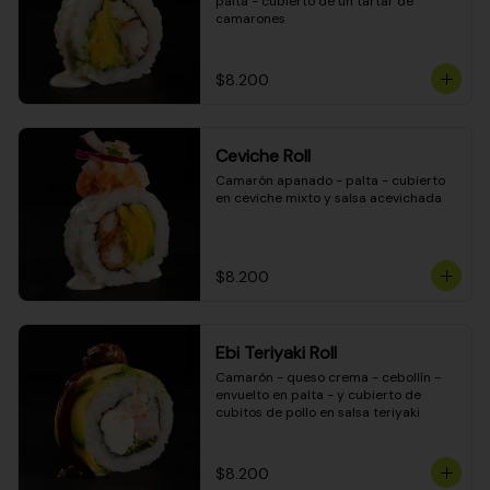
palta - cubierto de un tartar de 
camarones
$8.200
Ceviche Roll
Camarón apanado - palta - cubierto 
en ceviche mixto y salsa acevichada
$8.200
Ebi Teriyaki Roll
Camarón - queso crema - cebollín - 
envuelto en palta - y cubierto de 
cubitos de pollo en salsa teriyaki
$8.200