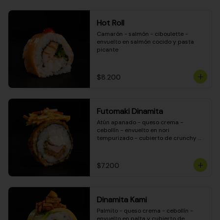
Hot Roll
Camarón - salmón - ciboulette - 
envuelto en salmón cocido y pasta 
picante
$8.200
Futomaki Dinamita
Atún apanado - queso crema - 
cebollín - envuelto en nori 
tempurizado - cubierto de crunchy 
kanikama en salsa DINAMITA!
$7.200
Dinamita Kami
Palmito - queso crema - cebollín - 
envuelto en palta y cubierto de 