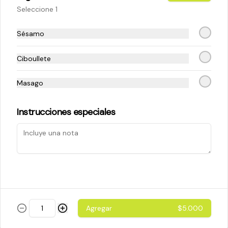
Seleccione 1
$5.200
Sésamo
Ciboullete
Cheese Roll
Queso crema - palta - cebollín
Masago
Instrucciones especiales
$5.200
Ebi Roll
Camarón - palta
Agregar
$5.000
$5.800