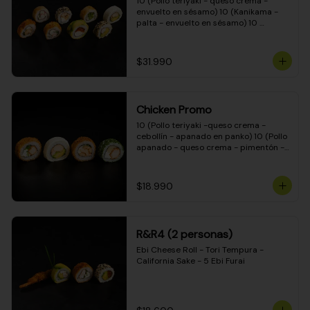
10 (Pollo teriyaki - queso crema - 
envuelto en sésamo) 10 (Kanikama - 
palta - envuelto en sésamo) 10 
(Salmón - queso crema - envuelto en 
palta) 10 (Pollo teriyaki - palta - 
envuelto en queso crema) 10 
$31.990
(Camarón - queso crema - cebollín - 
envuelto en masa tempura) 10 
(Kanikama - queso crema - cebollín - 
envuelto en masa tempura) 10 (Pollo 
Chicken Promo
teriyaki - queso crema - cebollín - 
envuelto en masa tempura) 10 
10 (Pollo teriyaki -queso crema - 
(Pimentón - queso crema - cebollín - 
cebollín - apanado en panko) 10 (Pollo 
envuelto en masa tempura)
apanado - queso crema - pimentón - 
apanado en panko) 10 (Pollo apanado 
- queso crema - palmito - envuelto en 
ciboulette) 10 (Pollo teriyaki - palta - 
$18.990
envuelto en queso crema)
R&R4 (2 personas)
Ebi Cheese Roll - Tori Tempura - 
California Sake - 5 Ebi Furai