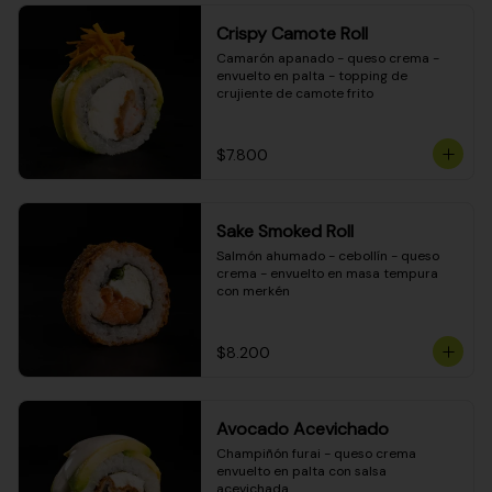
Crispy Camote Roll
Camarón apanado - queso crema - 
envuelto en palta - topping de 
crujiente de camote frito
$7.800
Sake Smoked Roll
Salmón ahumado - cebollín - queso 
crema - envuelto en masa tempura 
con merkén
$8.200
Avocado Acevichado
Champiñón furai - queso crema 
envuelto en palta con salsa 
acevichada