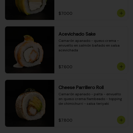
DINAMITA!
$7.000
Acevichado Sake
Camarón apanado - queso crema - 
envuelto en salmón bañado en salsa 
acevichada
$7.600
Cheese Parrillero Roll
Camarón apanado - palta - envuelto 
en queso crema flambeado - topping 
de chimichurri - salsa teriyaki
$7.800