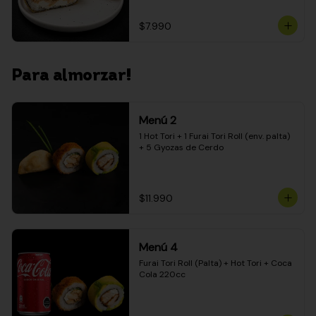
$7.990
Para almorzar!
Menú 2
1 Hot Tori + 1 Furai Tori Roll (env. palta) 
+ 5 Gyozas de Cerdo
$11.990
Menú 4
Furai Tori Roll (Palta) + Hot Tori + Coca 
Cola 220cc