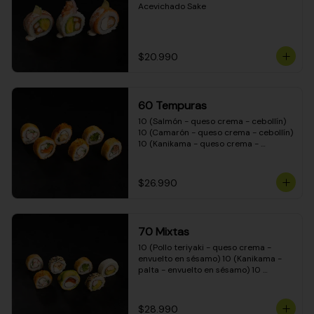
Acevichado Sake
$20.990
60 Tempuras
10 (Salmón - queso crema - cebollín) 
10 (Camarón - queso crema - cebollín) 
10 (Kanikama - queso crema - 
cebollín) 10 (Pimentón - queso crema 
- cebollín) 10 (Pollo teriyaki - queso 
crema - cebollín) 10 (Carne - queso 
$26.990
crema - cebollín)
70 Mixtas
10 (Pollo teriyaki - queso crema - 
envuelto en sésamo) 10 (Kanikama - 
palta - envuelto en sésamo) 10 
(Salmón - queso crema - envuelto en 
palta) 10 (Pollo teriyaki - queso crema 
- envuelto en queso crema) 10 
$28.990