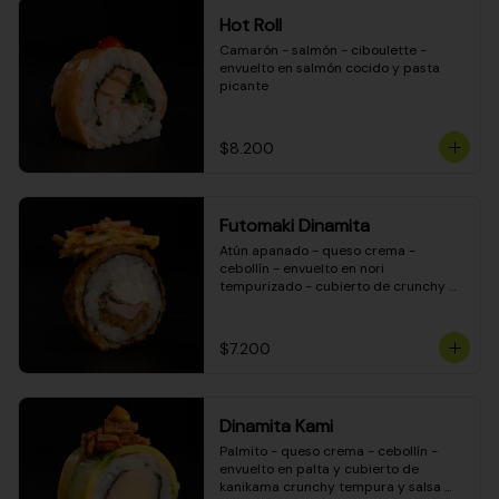
Hot Roll
Camarón - salmón - ciboulette - 
envuelto en salmón cocido y pasta 
picante
$8.200
Futomaki Dinamita
Atún apanado - queso crema - 
cebollín - envuelto en nori 
tempurizado - cubierto de crunchy 
kanikama en salsa DINAMITA!
$7.200
Dinamita Kami
Palmito - queso crema - cebollín - 
envuelto en palta y cubierto de 
kanikama crunchy tempura y salsa 