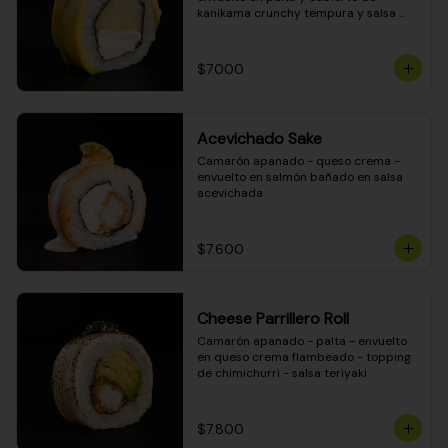
kanikama crunchy tempura y salsa 
DINAMITA!
$7.000
Acevichado Sake
Camarón apanado - queso crema - 
envuelto en salmón bañado en salsa 
acevichada
$7.600
Cheese Parrillero Roll
Camarón apanado - palta - envuelto 
en queso crema flambeado - topping 
de chimichurri - salsa teriyaki
$7.800