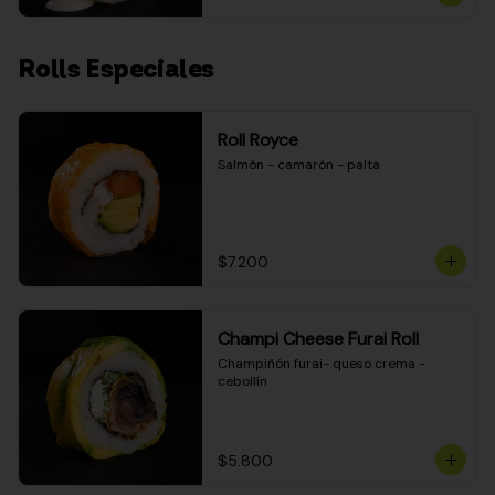
Rolls Especiales
Roll Royce
Salmón - camarón - palta
$7.200
Champi Cheese Furai Roll
Champiñón furai- queso crema - 
cebollín
$5.800