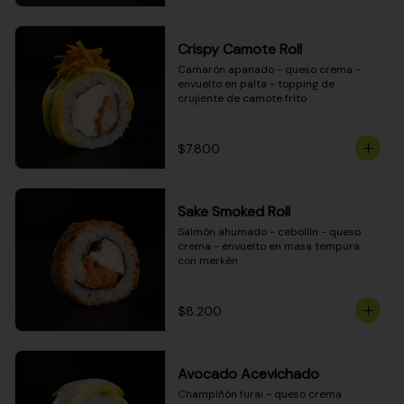
Crispy Camote Roll
Camarón apanado - queso crema - 
envuelto en palta - topping de 
crujiente de camote frito
$7.800
Sake Smoked Roll
Salmón ahumado - cebollín - queso 
crema - envuelto en masa tempura 
con merkén
$8.200
Avocado Acevichado
Champiñón furai - queso crema 