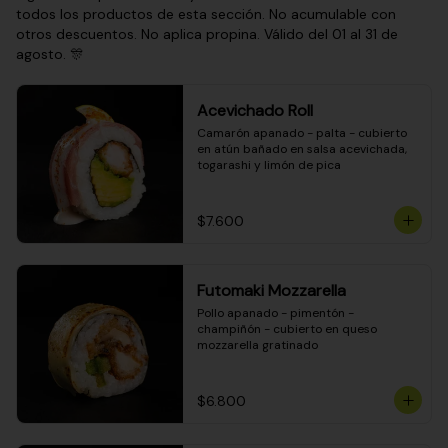
todos los productos de esta sección. No acumulable con
otros descuentos. No aplica propina. Válido del 01 al 31 de
agosto. 🎊
Acevichado Roll
Camarón apanado - palta - cubierto 
en atún bañado en salsa acevichada, 
togarashi y limón de pica
$7.600
Futomaki Mozzarella
Pollo apanado - pimentón - 
champiñón - cubierto en queso 
mozzarella gratinado
$6.800