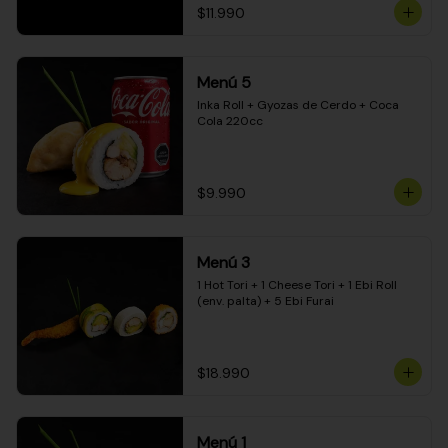
$11.990
Menú 5
Inka Roll + Gyozas de Cerdo + Coca 
Cola 220cc
$9.990
Menú 3
1 Hot Tori + 1 Cheese Tori + 1 Ebi Roll 
(env. palta) + 5 Ebi Furai
$18.990
Menú 1