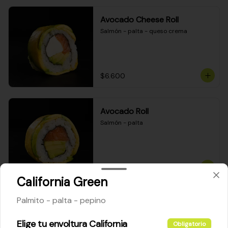
Avocado Cheese Roll
Salmón - palta - queso crema
$6.600
Avocado Roll
Salmón - palta
$6.200
California Green
Palmito - palta - pepino
Maki Cheese Roll
Kanikama - queso crema - palta
Elige tu envoltura California
Obligatorio