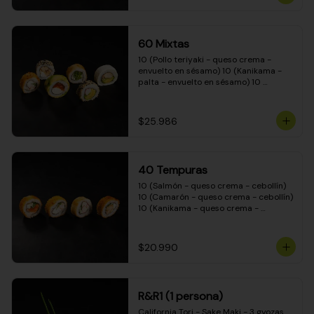
(Camarón - queso crema - cebollín - 
envuelto en masa tempura) 10 
(Kanikama - queso crema - cebollín - 
envuelto en masa tempura) 10 
60 Mixtas
(Pimentón - queso crema - cebollín - 
envuelto en masa tempura)
10 (Pollo teriyaki - queso crema - 
envuelto en sésamo) 10 (Kanikama - 
palta - envuelto en sésamo) 10 
(Salmón - queso crema - envuelto en 
palta) 10 (Pollo teriyaki - palta - 
envuelto en queso crema) 10 
$25.986
(Camarón - queso crema - cebollín - 
envuelto en masa tempura) 10 
(Pimentón - queso crema - cebollín - 
envuelto en masa tempura)
40 Tempuras
10 (Salmón - queso crema - cebollín) 
10 (Camarón - queso crema - cebollín) 
10 (Kanikama - queso crema - 
cebollín) 10 (Pollo teriyaki - queso 
crema - cebollín)
$20.990
R&R1 (1 persona)
California Tori - Sake Maki - 3 gyozas