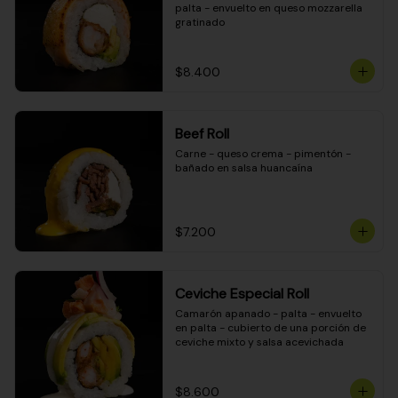
palta - envuelto en queso mozzarella 
gratinado
$8.400
Beef Roll
Carne - queso crema - pimentón - 
bañado en salsa huancaína
$7.200
Ceviche Especial Roll
Camarón apanado - palta - envuelto 
en palta - cubierto de una porción de 
ceviche mixto y salsa acevichada
$8.600