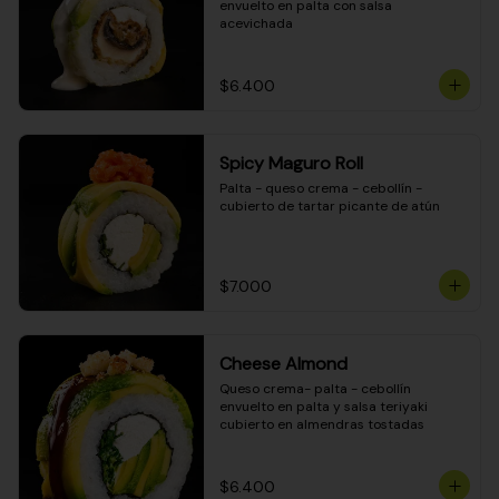
envuelto en palta con salsa 
acevichada
$6.400
Spicy Maguro Roll
Palta - queso crema - cebollín - 
cubierto de tartar picante de atún
$7.000
Cheese Almond
Queso crema- palta - cebollín 
envuelto en palta y salsa teriyaki 
cubierto en almendras tostadas
$6.400