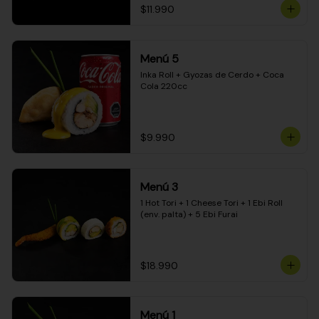
$11.990
Menú 5
Inka Roll + Gyozas de Cerdo + Coca 
Cola 220cc
$9.990
Menú 3
1 Hot Tori + 1 Cheese Tori + 1 Ebi Roll 
(env. palta) + 5 Ebi Furai
$18.990
Menú 1