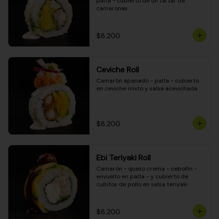
palta - cubierto de un tartar de 
camarones
$8.200
Ceviche Roll
Camarón apanado - palta - cubierto 
en ceviche mixto y salsa acevichada
$8.200
Ebi Teriyaki Roll
Camarón - queso crema - cebollín - 
envuelto en palta - y cubierto de 
cubitos de pollo en salsa teriyaki
$8.200