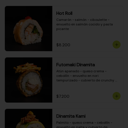
Hot Roll
Camarón - salmón - ciboulette - 
envuelto en salmón cocido y pasta 
picante
$8.200
Futomaki Dinamita
Atún apanado - queso crema - 
cebollín - envuelto en nori 
tempurizado - cubierto de crunchy 
kanikama en salsa DINAMITA!
$7.200
Dinamita Kami
Palmito - queso crema - cebollín - 
envuelto en palta y cubierto de 