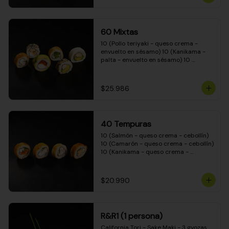
(Camarón - queso crema - cebollín - 
envuelto en masa tempura) 10 
(Kanikama - queso crema - cebollín - 
envuelto en masa tempura) 10 
60 Mixtas
(Pimentón - queso crema - cebollín - 
envuelto en masa tempura)
10 (Pollo teriyaki - queso crema - 
envuelto en sésamo) 10 (Kanikama - 
palta - envuelto en sésamo) 10 
(Salmón - queso crema - envuelto en 
palta) 10 (Pollo teriyaki - palta - 
envuelto en queso crema) 10 
$25.986
(Camarón - queso crema - cebollín - 
envuelto en masa tempura) 10 
(Pimentón - queso crema - cebollín - 
envuelto en masa tempura)
40 Tempuras
10 (Salmón - queso crema - cebollín) 
10 (Camarón - queso crema - cebollín) 
10 (Kanikama - queso crema - 
cebollín) 10 (Pollo teriyaki - queso 
crema - cebollín)
$20.990
R&R1 (1 persona)
California Tori - Sake Maki - 3 gyozas