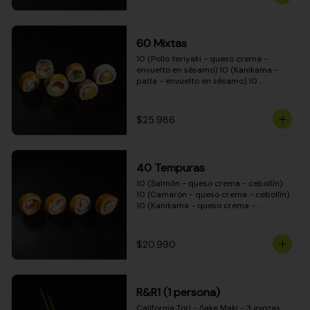
(Camarón - queso crema - cebollín - 
envuelto en masa tempura) 10 
(Kanikama - queso crema - cebollín - 
envuelto en masa tempura) 10 
60 Mixtas
(Pimentón - queso crema - cebollín - 
envuelto en masa tempura)
10 (Pollo teriyaki - queso crema - 
envuelto en sésamo) 10 (Kanikama - 
palta - envuelto en sésamo) 10 
(Salmón - queso crema - envuelto en 
palta) 10 (Pollo teriyaki - palta - 
envuelto en queso crema) 10 
$25.986
(Camarón - queso crema - cebollín - 
envuelto en masa tempura) 10 
(Pimentón - queso crema - cebollín - 
envuelto en masa tempura)
40 Tempuras
10 (Salmón - queso crema - cebollín) 
10 (Camarón - queso crema - cebollín) 
10 (Kanikama - queso crema - 
cebollín) 10 (Pollo teriyaki - queso 
crema - cebollín)
$20.990
R&R1 (1 persona)
California Tori - Sake Maki - 3 gyozas