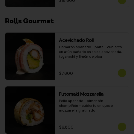
$18.600
Rolls Gourmet
Acevichado Roll
Camarón apanado - palta - cubierto 
en atún bañado en salsa acevichada, 
togarashi y limón de pica
$7.600
Futomaki Mozzarella
Pollo apanado - pimentón - 
champiñón - cubierto en queso 
mozzarella gratinado
$6.800