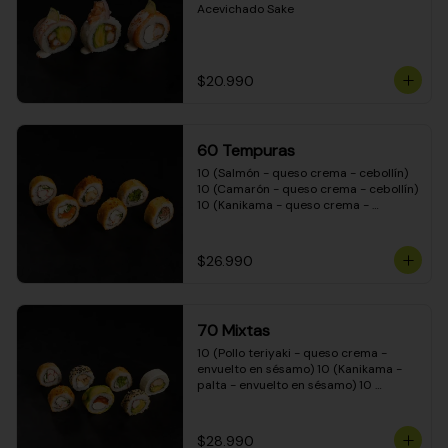
Acevichado Sake
$20.990
60 Tempuras
10 (Salmón - queso crema - cebollín) 
10 (Camarón - queso crema - cebollín) 
10 (Kanikama - queso crema - 
cebollín) 10 (Pimentón - queso crema 
- cebollín) 10 (Pollo teriyaki - queso 
crema - cebollín) 10 (Carne - queso 
$26.990
crema - cebollín)
70 Mixtas
10 (Pollo teriyaki - queso crema - 
envuelto en sésamo) 10 (Kanikama - 
palta - envuelto en sésamo) 10 
(Salmón - queso crema - envuelto en 
palta) 10 (Pollo teriyaki - queso crema 
- envuelto en queso crema) 10 
$28.990