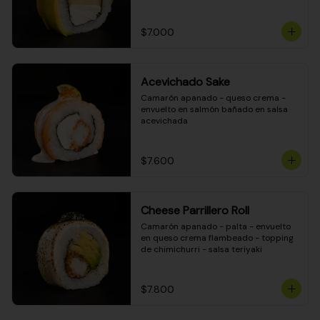
DINAMITA!
$7.000
Acevichado Sake
Camarón apanado - queso crema - 
envuelto en salmón bañado en salsa 
acevichada
$7.600
Cheese Parrillero Roll
Camarón apanado - palta - envuelto 
en queso crema flambeado - topping 
de chimichurri - salsa teriyaki
$7.800