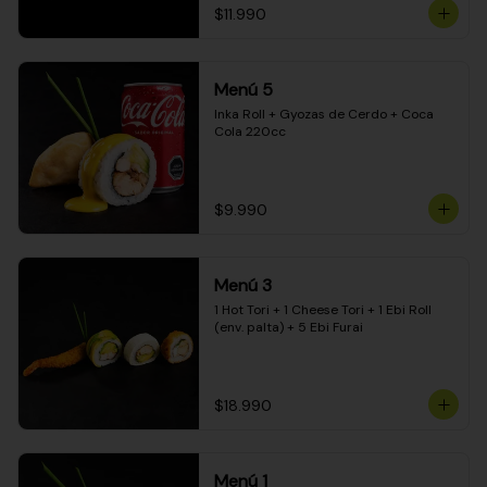
$11.990
Menú 5
Inka Roll + Gyozas de Cerdo + Coca 
Cola 220cc
$9.990
Menú 3
1 Hot Tori + 1 Cheese Tori + 1 Ebi Roll 
(env. palta) + 5 Ebi Furai
$18.990
Menú 1