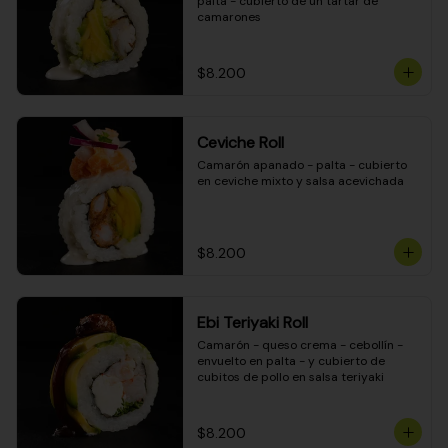
palta - cubierto de un tartar de 
camarones
$8.200
Ceviche Roll
Camarón apanado - palta - cubierto 
en ceviche mixto y salsa acevichada
$8.200
Ebi Teriyaki Roll
Camarón - queso crema - cebollín - 
envuelto en palta - y cubierto de 
cubitos de pollo en salsa teriyaki
$8.200