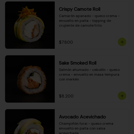
Crispy Camote Roll
Camarón apanado - queso crema - 
envuelto en palta - topping de 
crujiente de camote frito
$7.800
Sake Smoked Roll
Salmón ahumado - cebollín - queso 
crema - envuelto en masa tempura 
con merkén
$8.200
Avocado Acevichado
Champiñón furai - queso crema 
envuelto en palta con salsa 
acevichada