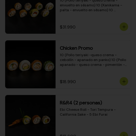
10 (Pollo teriyaki - queso crema - 
envuelto en sésamo) 10 (Kanikama - 
palta - envuelto en sésamo) 10 
(Salmón - queso crema - envuelto en 
palta) 10 (Pollo teriyaki - palta - 
envuelto en queso crema) 10 
$31.990
(Camarón - queso crema - cebollín - 
envuelto en masa tempura) 10 
(Kanikama - queso crema - cebollín - 
envuelto en masa tempura) 10 (Pollo 
Chicken Promo
teriyaki - queso crema - cebollín - 
envuelto en masa tempura) 10 
10 (Pollo teriyaki -queso crema - 
(Pimentón - queso crema - cebollín - 
cebollín - apanado en panko) 10 (Pollo 
envuelto en masa tempura)
apanado - queso crema - pimentón - 
apanado en panko) 10 (Pollo apanado 
- queso crema - palmito - envuelto en 
ciboulette) 10 (Pollo teriyaki - palta - 
$18.990
envuelto en queso crema)
R&R4 (2 personas)
Ebi Cheese Roll - Tori Tempura - 
California Sake - 5 Ebi Furai