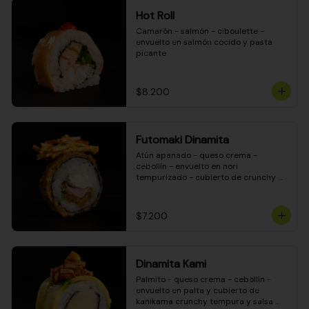
Hot Roll
Camarón - salmón - ciboulette - 
envuelto en salmón cocido y pasta 
picante
$8.200
Futomaki Dinamita
Atún apanado - queso crema - 
cebollín - envuelto en nori 
tempurizado - cubierto de crunchy 
kanikama en salsa DINAMITA!
$7.200
Dinamita Kami
Palmito - queso crema - cebollín - 
envuelto en palta y cubierto de 
kanikama crunchy tempura y salsa 