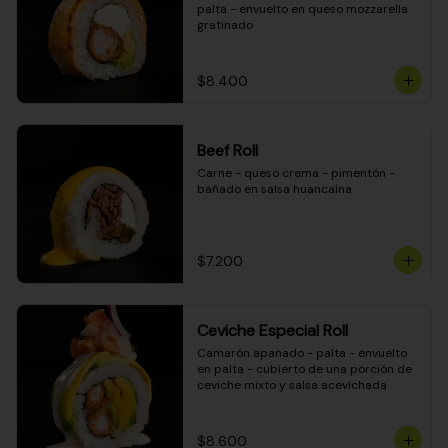
palta - envuelto en queso mozzarella 
gratinado
$8.400
Beef Roll
Carne - queso crema - pimentón - 
bañado en salsa huancaína
$7.200
Ceviche Especial Roll
Camarón apanado - palta - envuelto 
en palta - cubierto de una porción de 
ceviche mixto y salsa acevichada
$8.600