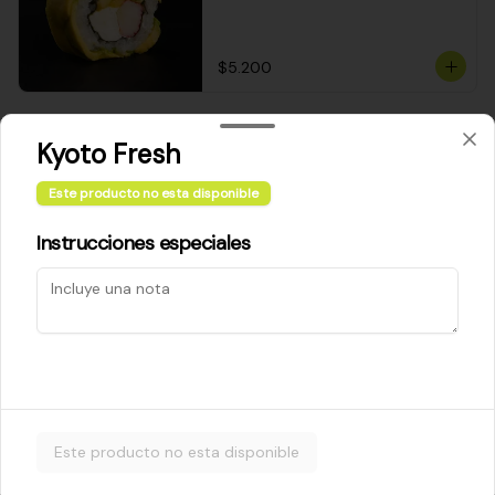
$5.200
Cheese Roll
Kyoto Fresh
Queso crema - palta - cebollín
Este producto no esta disponible
Instrucciones especiales
$5.200
Ebi Roll
Camarón - palta
Este producto no esta disponible
$5.800