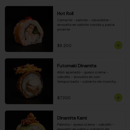
Hot Roll
Camarón - salmón - ciboulette - 
envuelto en salmón cocido y pasta 
picante
$8.200
Futomaki Dinamita
Atún apanado - queso crema - 
cebollín - envuelto en nori 
tempurizado - cubierto de crunchy 
kanikama en salsa DINAMITA!
$7.200
Dinamita Kami
Palmito - queso crema - cebollín - 
envuelto en palta y cubierto de 