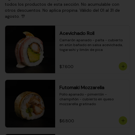
todos los productos de esta sección. No acumulable con
otros descuentos. No aplica propina. Válido del 01 al 31 de
agosto. 🎊
Acevichado Roll
Camarón apanado - palta - cubierto 
en atún bañado en salsa acevichada, 
togarashi y limón de pica
$7.600
Futomaki Mozzarella
Pollo apanado - pimentón - 
champiñón - cubierto en queso 
mozzarella gratinado
$6.800