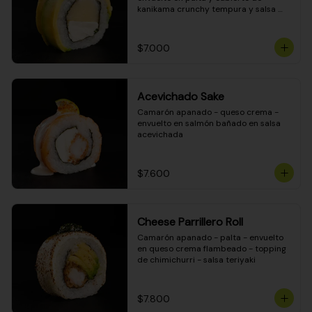
kanikama crunchy tempura y salsa 
DINAMITA!
$7.000
Acevichado Sake
Camarón apanado - queso crema - 
envuelto en salmón bañado en salsa 
acevichada
$7.600
Cheese Parrillero Roll
Camarón apanado - palta - envuelto 
en queso crema flambeado - topping 
de chimichurri - salsa teriyaki
$7.800