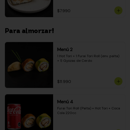
$7.990
Para almorzar!
Menú 2
1 Hot Tori + 1 Furai Tori Roll (env. palta) 
+ 5 Gyozas de Cerdo
$11.990
Menú 4
Furai Tori Roll (Palta) + Hot Tori + Coca 
Cola 220cc