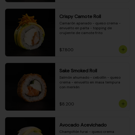
Crispy Camote Roll
Camarón apanado - queso crema - 
envuelto en palta - topping de 
crujiente de camote frito
$7.800
Sake Smoked Roll
Salmón ahumado - cebollín - queso 
crema - envuelto en masa tempura 
con merkén
$8.200
Avocado Acevichado
Champiñón furai - queso crema 