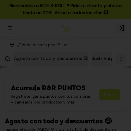
Bienvenidos a RICE & ROLL ®️ Pide tu directo y ahorra
hasta un 20%. Abierto todos los días 💥
Abrir menu de navegación
Login
¿Dónde quieres pedir?
Agosto con todo y descuentos 🤑
Sushi Burgers
Par
Acumula
R&R PUNTOS
Únete
Regístrate, gana puntos con tus compras
y canjealos por productos y más
Agosto con todo y descuentos 🤑
Ingresa el cupón AGOSTO y disfruta 15% de descuento en