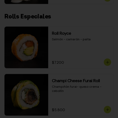
Rolls Especiales
Roll Royce
Salmón - camarón - palta
$7.200
Champi Cheese Furai Roll
Champiñón furai- queso crema - 
cebollín
$5.800