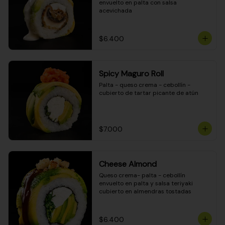
envuelto en palta con salsa 
acevichada
$6.400
Spicy Maguro Roll
Palta - queso crema - cebollín - 
cubierto de tartar picante de atún
$7.000
Cheese Almond
Queso crema- palta - cebollín 
envuelto en palta y salsa teriyaki 
cubierto en almendras tostadas
$6.400