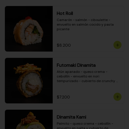
Hot Roll
Camarón - salmón - ciboulette - 
envuelto en salmón cocido y pasta 
picante
$8.200
Futomaki Dinamita
Atún apanado - queso crema - 
cebollín - envuelto en nori 
tempurizado - cubierto de crunchy 
kanikama en salsa DINAMITA!
$7.200
Dinamita Kami
Palmito - queso crema - cebollín - 
envuelto en palta y cubierto de 