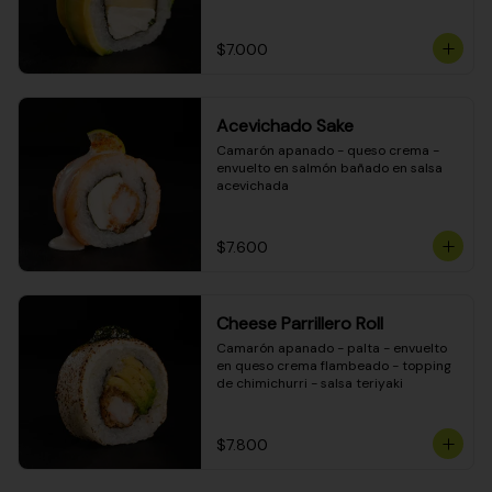
DINAMITA!
$7.000
Acevichado Sake
Camarón apanado - queso crema - 
envuelto en salmón bañado en salsa 
acevichada
$7.600
Cheese Parrillero Roll
Camarón apanado - palta - envuelto 
en queso crema flambeado - topping 
de chimichurri - salsa teriyaki
$7.800