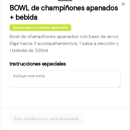
BOWL de champiñones apanados
+ bebida
$5.200
Este producto no esta disponible
Bowl de champiñones apanados con base de arroz.
Cheese Roll
Elige hasta 3 acompañamientos, 1 salsa a elección y
Queso crema - palta - cebollín
1 bebida de 220ml.
Instrucciones especiales
$5.200
Ebi Roll
Camarón - palta
Este producto no esta disponible
$5.800