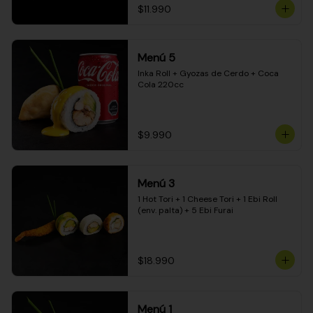
$11.990
Menú 5
Inka Roll + Gyozas de Cerdo + Coca 
Cola 220cc
$9.990
Menú 3
1 Hot Tori + 1 Cheese Tori + 1 Ebi Roll 
(env. palta) + 5 Ebi Furai
$18.990
Menú 1