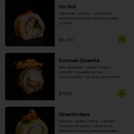
Hot Roll
Camarón - salmón - ciboulette - 
envuelto en salmón cocido y pasta 
picante
$8.200
Futomaki Dinamita
Atún apanado - queso crema - 
cebollín - envuelto en nori 
tempurizado - cubierto de crunchy 
kanikama en salsa DINAMITA!
$7.200
Dinamita Kami
Palmito - queso crema - cebollín - 
envuelto en palta y cubierto de 
kanikama crunchy tempura y salsa 