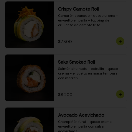
Crispy Camote Roll
Camarón apanado - queso crema - 
envuelto en palta - topping de 
crujiente de camote frito
$7.800
Sake Smoked Roll
Salmón ahumado - cebollín - queso 
crema - envuelto en masa tempura 
con merkén
$8.200
Avocado Acevichado
Champiñón furai - queso crema 
envuelto en palta con salsa 
acevichada