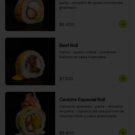
palta - envuelto en queso mozzarella 
gratinado
$8.400
Beef Roll
Carne - queso crema - pimentón - 
bañado en salsa huancaína
$7.200
Ceviche Especial Roll
Camarón apanado - palta - envuelto 
en palta - cubierto de una porción de 
ceviche mixto y salsa acevichada
$8.600