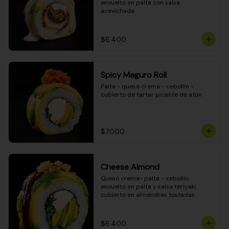
envuelto en palta con salsa 
acevichada
$6.400
Spicy Maguro Roll
Palta - queso crema - cebollín - 
cubierto de tartar picante de atún
$7.000
Cheese Almond
Queso crema- palta - cebollín 
envuelto en palta y salsa teriyaki 
cubierto en almendras tostadas
$6.400