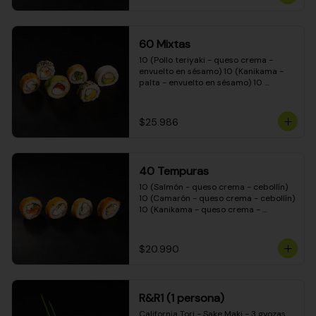
(Camarón - queso crema - cebollín - 
envuelto en masa tempura) 10 
(Kanikama - queso crema - cebollín - 
envuelto en masa tempura) 10 
60 Mixtas
(Pimentón - queso crema - cebollín - 
envuelto en masa tempura)
10 (Pollo teriyaki - queso crema - 
envuelto en sésamo) 10 (Kanikama - 
palta - envuelto en sésamo) 10 
(Salmón - queso crema - envuelto en 
palta) 10 (Pollo teriyaki - palta - 
envuelto en queso crema) 10 
$25.986
(Camarón - queso crema - cebollín - 
envuelto en masa tempura) 10 
(Pimentón - queso crema - cebollín - 
envuelto en masa tempura)
40 Tempuras
10 (Salmón - queso crema - cebollín) 
10 (Camarón - queso crema - cebollín) 
10 (Kanikama - queso crema - 
cebollín) 10 (Pollo teriyaki - queso 
crema - cebollín)
$20.990
R&R1 (1 persona)
California Tori - Sake Maki - 3 gyozas