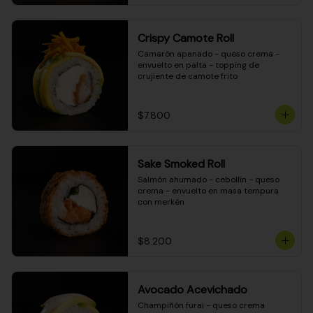
Crispy Camote Roll
Camarón apanado - queso crema - 
envuelto en palta - topping de 
crujiente de camote frito
$7.800
Sake Smoked Roll
Salmón ahumado - cebollín - queso 
crema - envuelto en masa tempura 
con merkén
$8.200
Avocado Acevichado
Champiñón furai - queso crema 