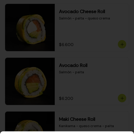
Avocado Cheese Roll
Salmón - palta - queso crema
$6.600
Avocado Roll
Salmón - palta
$6.200
Maki Cheese Roll
Kanikama - queso crema - palta