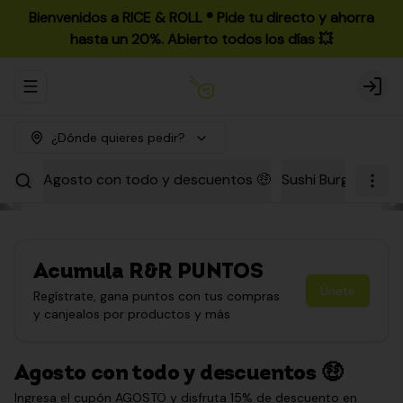
Bienvenidos a RICE & ROLL ®️ Pide tu directo y ahorra
hasta un 20%. Abierto todos los días 💥
Abrir menu de navegación
Login
¿Dónde quieres pedir?
Agosto con todo y descuentos 🤑
Sushi Burgers
Par
Acumula
R&R PUNTOS
Únete
Regístrate, gana puntos con tus compras
y canjealos por productos y más
Agosto con todo y descuentos 🤑
Ingresa el cupón AGOSTO y disfruta 15% de descuento en