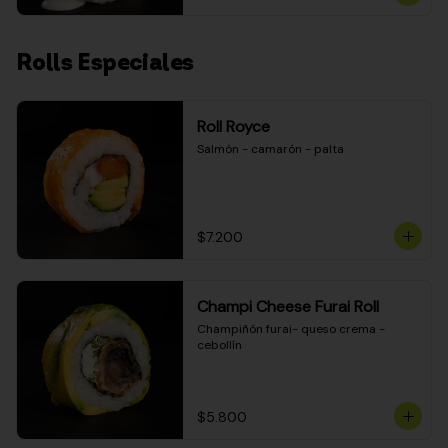
Rolls Especiales
Roll Royce
Salmón - camarón - palta
$7.200
Champi Cheese Furai Roll
Champiñón furai- queso crema - 
cebollín
$5.800