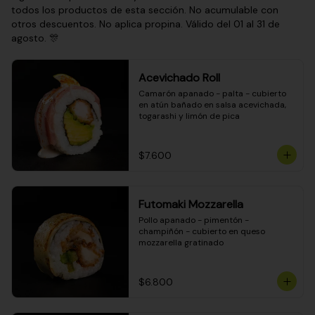
todos los productos de esta sección. No acumulable con
otros descuentos. No aplica propina. Válido del 01 al 31 de
agosto. 🎊
Acevichado Roll
Camarón apanado - palta - cubierto 
en atún bañado en salsa acevichada, 
togarashi y limón de pica
$7.600
Futomaki Mozzarella
Pollo apanado - pimentón - 
champiñón - cubierto en queso 
mozzarella gratinado
$6.800