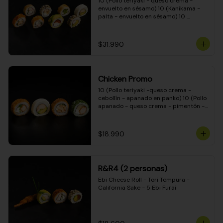
10 (Pollo teriyaki - queso crema - 
envuelto en sésamo) 10 (Kanikama - 
palta - envuelto en sésamo) 10 
(Salmón - queso crema - envuelto en 
palta) 10 (Pollo teriyaki - palta - 
envuelto en queso crema) 10 
$31.990
(Camarón - queso crema - cebollín - 
envuelto en masa tempura) 10 
(Kanikama - queso crema - cebollín - 
envuelto en masa tempura) 10 (Pollo 
Chicken Promo
teriyaki - queso crema - cebollín - 
envuelto en masa tempura) 10 
10 (Pollo teriyaki -queso crema - 
(Pimentón - queso crema - cebollín - 
cebollín - apanado en panko) 10 (Pollo 
envuelto en masa tempura)
apanado - queso crema - pimentón - 
apanado en panko) 10 (Pollo apanado 
- queso crema - palmito - envuelto en 
ciboulette) 10 (Pollo teriyaki - palta - 
$18.990
envuelto en queso crema)
R&R4 (2 personas)
Ebi Cheese Roll - Tori Tempura - 
California Sake - 5 Ebi Furai