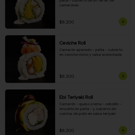
palta - cubierto de un tartar de 
camarones
$8.200
Ceviche Roll
Camarón apanado - palta - cubierto 
en ceviche mixto y salsa acevichada
$8.200
Ebi Teriyaki Roll
Camarón - queso crema - cebollín - 
envuelto en palta - y cubierto de 
cubitos de pollo en salsa teriyaki
$8.200