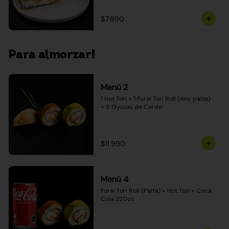
$7.990
Para almorzar!
Menú 2
1 Hot Tori + 1 Furai Tori Roll (env. palta) 
+ 5 Gyozas de Cerdo
$11.990
Menú 4
Furai Tori Roll (Palta) + Hot Tori + Coca 
Cola 220cc