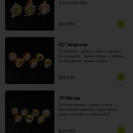
Acevichado Sake
$20.990
60 Tempuras
10 (Salmón - queso crema - cebollín) 
10 (Camarón - queso crema - cebollín) 
10 (Kanikama - queso crema - 
cebollín) 10 (Pimentón - queso crema 
- cebollín) 10 (Pollo teriyaki - queso 
crema - cebollín) 10 (Carne - queso 
$26.990
crema - cebollín)
70 Mixtas
10 (Pollo teriyaki - queso crema - 
envuelto en sésamo) 10 (Kanikama - 
palta - envuelto en sésamo) 10 
(Salmón - queso crema - envuelto en 
palta) 10 (Pollo teriyaki - queso crema 
- envuelto en queso crema) 10 
$28.990