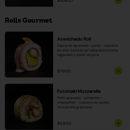
$18.600
Rolls Gourmet
Acevichado Roll
Camarón apanado - palta - cubierto 
en atún bañado en salsa acevichada, 
togarashi y limón de pica
$7.600
Futomaki Mozzarella
Pollo apanado - pimentón - 
champiñón - cubierto en queso 
mozzarella gratinado
$6.800