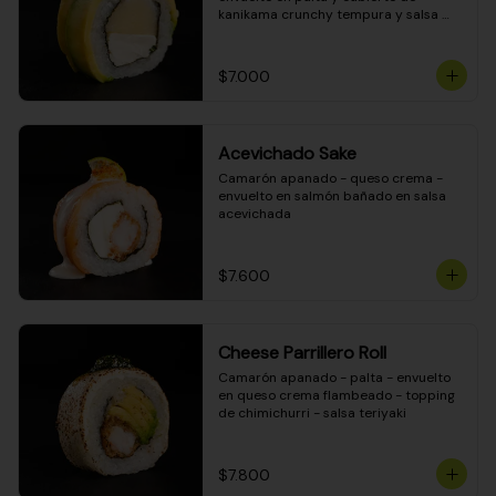
kanikama crunchy tempura y salsa 
DINAMITA!
$7.000
Acevichado Sake
Camarón apanado - queso crema - 
envuelto en salmón bañado en salsa 
acevichada
$7.600
Cheese Parrillero Roll
Camarón apanado - palta - envuelto 
en queso crema flambeado - topping 
de chimichurri - salsa teriyaki
$7.800