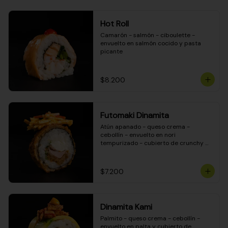
Hot Roll
Camarón - salmón - ciboulette - 
envuelto en salmón cocido y pasta 
picante
$8.200
Futomaki Dinamita
Atún apanado - queso crema - 
cebollín - envuelto en nori 
tempurizado - cubierto de crunchy 
kanikama en salsa DINAMITA!
$7.200
Dinamita Kami
Palmito - queso crema - cebollín - 
envuelto en palta y cubierto de 