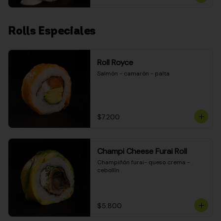
Rolls Especiales
Roll Royce
Salmón - camarón - palta
$7.200
Champi Cheese Furai Roll
Champiñón furai- queso crema - 
cebollín
$5.800