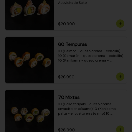
Acevichado Sake
$20.990
60 Tempuras
10 (Salmón - queso crema - cebollín) 
10 (Camarón - queso crema - cebollín) 
10 (Kanikama - queso crema - 
cebollín) 10 (Pimentón - queso crema 
- cebollín) 10 (Pollo teriyaki - queso 
crema - cebollín) 10 (Carne - queso 
$26.990
crema - cebollín)
70 Mixtas
10 (Pollo teriyaki - queso crema - 
envuelto en sésamo) 10 (Kanikama - 
palta - envuelto en sésamo) 10 
(Salmón - queso crema - envuelto en 
palta) 10 (Pollo teriyaki - queso crema 
- envuelto en queso crema) 10 
$28.990