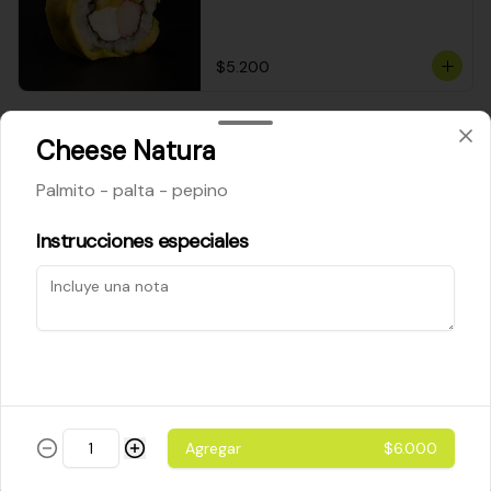
$5.200
Cheese Roll
Cheese Natura
Queso crema - palta - cebollín
Palmito - palta - pepino
Instrucciones especiales
$5.200
Ebi Roll
Camarón - palta
Agregar
$6.000
$5.800