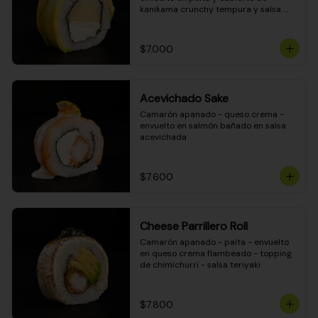
kanikama crunchy tempura y salsa 
DINAMITA!
$7.000
Acevichado Sake
Camarón apanado - queso crema - 
envuelto en salmón bañado en salsa 
acevichada
$7.600
Cheese Parrillero Roll
Camarón apanado - palta - envuelto 
en queso crema flambeado - topping 
de chimichurri - salsa teriyaki
$7.800