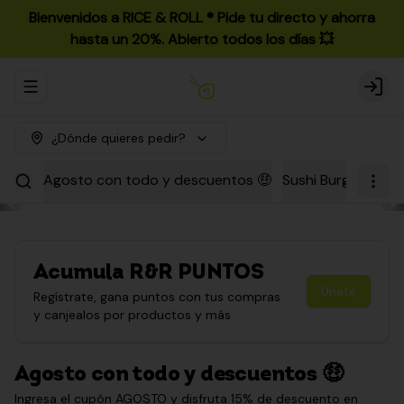
Bienvenidos a RICE & ROLL ®️ Pide tu directo y ahorra
hasta un 20%. Abierto todos los días 💥
Abrir menu de navegación
Login
¿Dónde quieres pedir?
Agosto con todo y descuentos 🤑
Sushi Burgers
Par
Acumula
R&R PUNTOS
Únete
Regístrate, gana puntos con tus compras
y canjealos por productos y más
Agosto con todo y descuentos 🤑
Ingresa el cupón AGOSTO y disfruta 15% de descuento en