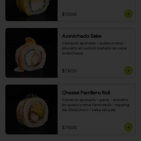
DINAMITA!
$7.000
Acevichado Sake
Camarón apanado - queso crema - 
envuelto en salmón bañado en salsa 
acevichada
$7.600
Cheese Parrillero Roll
Camarón apanado - palta - envuelto 
en queso crema flambeado - topping 
de chimichurri - salsa teriyaki
$7.800