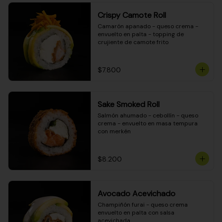
Crispy Camote Roll
Camarón apanado - queso crema - 
envuelto en palta - topping de 
crujiente de camote frito
$7.800
Sake Smoked Roll
Salmón ahumado - cebollín - queso 
crema - envuelto en masa tempura 
con merkén
$8.200
Avocado Acevichado
Champiñón furai - queso crema 
envuelto en palta con salsa 
acevichada