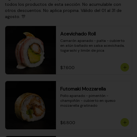
todos los productos de esta sección. No acumulable con
otros descuentos. No aplica propina. Válido del 01 al 31 de
agosto. 🎊
Acevichado Roll
Camarón apanado - palta - cubierto 
en atún bañado en salsa acevichada, 
togarashi y limón de pica
$7.600
Futomaki Mozzarella
Pollo apanado - pimentón - 
champiñón - cubierto en queso 
mozzarella gratinado
$6.800