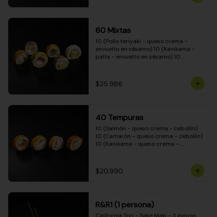
(Camarón - queso crema - cebollín - 
envuelto en masa tempura) 10 
(Kanikama - queso crema - cebollín - 
envuelto en masa tempura) 10 
60 Mixtas
(Pimentón - queso crema - cebollín - 
envuelto en masa tempura)
10 (Pollo teriyaki - queso crema - 
envuelto en sésamo) 10 (Kanikama - 
palta - envuelto en sésamo) 10 
(Salmón - queso crema - envuelto en 
palta) 10 (Pollo teriyaki - palta - 
envuelto en queso crema) 10 
$25.986
(Camarón - queso crema - cebollín - 
envuelto en masa tempura) 10 
(Pimentón - queso crema - cebollín - 
envuelto en masa tempura)
40 Tempuras
10 (Salmón - queso crema - cebollín) 
10 (Camarón - queso crema - cebollín) 
10 (Kanikama - queso crema - 
cebollín) 10 (Pollo teriyaki - queso 
crema - cebollín)
$20.990
R&R1 (1 persona)
California Tori - Sake Maki - 3 gyozas