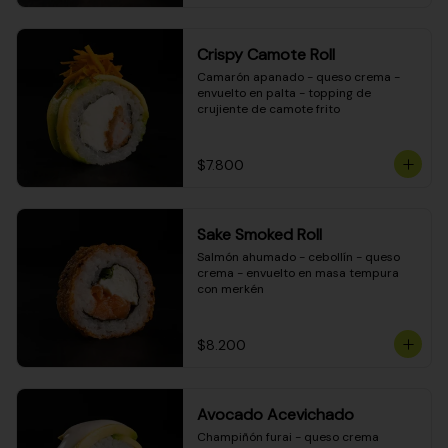
Crispy Camote Roll
Camarón apanado - queso crema - 
envuelto en palta - topping de 
crujiente de camote frito
$7.800
Sake Smoked Roll
Salmón ahumado - cebollín - queso 
crema - envuelto en masa tempura 
con merkén
$8.200
Avocado Acevichado
Champiñón furai - queso crema 