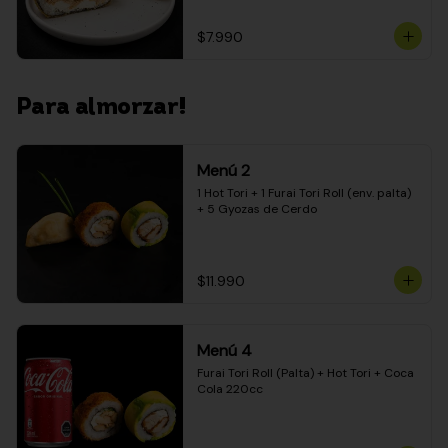
$7.990
Para almorzar!
Menú 2
1 Hot Tori + 1 Furai Tori Roll (env. palta) 
+ 5 Gyozas de Cerdo
$11.990
Menú 4
Furai Tori Roll (Palta) + Hot Tori + Coca 
Cola 220cc