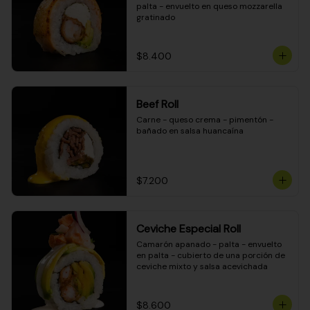
palta - envuelto en queso mozzarella 
gratinado
$8.400
Beef Roll
Carne - queso crema - pimentón - 
bañado en salsa huancaína
$7.200
Ceviche Especial Roll
Camarón apanado - palta - envuelto 
en palta - cubierto de una porción de 
ceviche mixto y salsa acevichada
$8.600