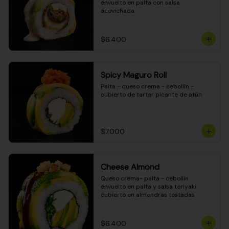
envuelto en palta con salsa 
acevichada
$6.400
Spicy Maguro Roll
Palta - queso crema - cebollín - 
cubierto de tartar picante de atún
$7.000
Cheese Almond
Queso crema- palta - cebollín 
envuelto en palta y salsa teriyaki 
cubierto en almendras tostadas
$6.400