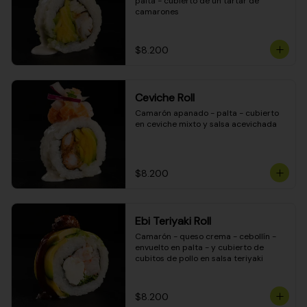
palta - cubierto de un tartar de 
camarones
$8.200
Ceviche Roll
Camarón apanado - palta - cubierto 
en ceviche mixto y salsa acevichada
$8.200
Ebi Teriyaki Roll
Camarón - queso crema - cebollín - 
envuelto en palta - y cubierto de 
cubitos de pollo en salsa teriyaki
$8.200