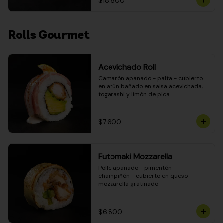
$18.600
Rolls Gourmet
Acevichado Roll
Camarón apanado - palta - cubierto 
en atún bañado en salsa acevichada, 
togarashi y limón de pica
$7.600
Futomaki Mozzarella
Pollo apanado - pimentón - 
champiñón - cubierto en queso 
mozzarella gratinado
$6.800