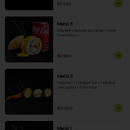
$11.990
Menú 5
Inka Roll + Gyozas de Cerdo + Coca 
Cola 220cc
$9.990
Menú 3
1 Hot Tori + 1 Cheese Tori + 1 Ebi Roll 
(env. palta) + 5 Ebi Furai
$18.990
Menú 1