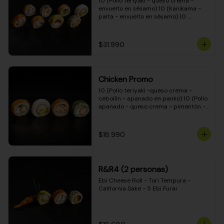
10 (Pollo teriyaki - queso crema - 
envuelto en sésamo) 10 (Kanikama - 
palta - envuelto en sésamo) 10 
(Salmón - queso crema - envuelto en 
palta) 10 (Pollo teriyaki - palta - 
envuelto en queso crema) 10 
$31.990
(Camarón - queso crema - cebollín - 
envuelto en masa tempura) 10 
(Kanikama - queso crema - cebollín - 
envuelto en masa tempura) 10 (Pollo 
Chicken Promo
teriyaki - queso crema - cebollín - 
envuelto en masa tempura) 10 
10 (Pollo teriyaki -queso crema - 
(Pimentón - queso crema - cebollín - 
cebollín - apanado en panko) 10 (Pollo 
envuelto en masa tempura)
apanado - queso crema - pimentón - 
apanado en panko) 10 (Pollo apanado 
- queso crema - palmito - envuelto en 
ciboulette) 10 (Pollo teriyaki - palta - 
$18.990
envuelto en queso crema)
R&R4 (2 personas)
Ebi Cheese Roll - Tori Tempura - 
California Sake - 5 Ebi Furai