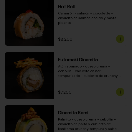
Hot Roll
Camarón - salmón - ciboulette - 
envuelto en salmón cocido y pasta 
picante
$8.200
Futomaki Dinamita
Atún apanado - queso crema - 
cebollín - envuelto en nori 
tempurizado - cubierto de crunchy 
kanikama en salsa DINAMITA!
$7.200
Dinamita Kami
Palmito - queso crema - cebollín - 
envuelto en palta y cubierto de 
kanikama crunchy tempura y salsa 