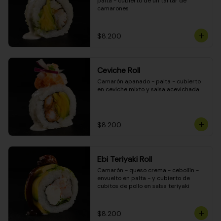
palta - cubierto de un tartar de 
camarones
$8.200
Ceviche Roll
Camarón apanado - palta - cubierto 
en ceviche mixto y salsa acevichada
$8.200
Ebi Teriyaki Roll
Camarón - queso crema - cebollín - 
envuelto en palta - y cubierto de 
cubitos de pollo en salsa teriyaki
$8.200