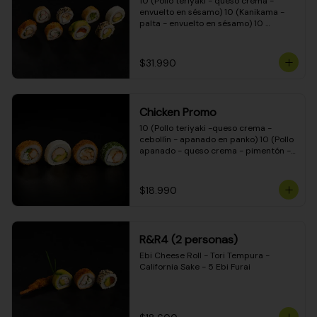
10 (Pollo teriyaki - queso crema - 
envuelto en sésamo) 10 (Kanikama - 
palta - envuelto en sésamo) 10 
(Salmón - queso crema - envuelto en 
palta) 10 (Pollo teriyaki - palta - 
envuelto en queso crema) 10 
$31.990
(Camarón - queso crema - cebollín - 
envuelto en masa tempura) 10 
(Kanikama - queso crema - cebollín - 
envuelto en masa tempura) 10 (Pollo 
Chicken Promo
teriyaki - queso crema - cebollín - 
envuelto en masa tempura) 10 
10 (Pollo teriyaki -queso crema - 
(Pimentón - queso crema - cebollín - 
cebollín - apanado en panko) 10 (Pollo 
envuelto en masa tempura)
apanado - queso crema - pimentón - 
apanado en panko) 10 (Pollo apanado 
- queso crema - palmito - envuelto en 
ciboulette) 10 (Pollo teriyaki - palta - 
$18.990
envuelto en queso crema)
R&R4 (2 personas)
Ebi Cheese Roll - Tori Tempura - 
California Sake - 5 Ebi Furai