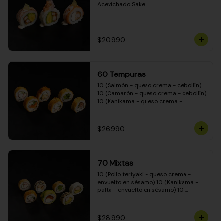
Acevichado Sake
$20.990
60 Tempuras
10 (Salmón - queso crema - cebollín) 
10 (Camarón - queso crema - cebollín) 
10 (Kanikama - queso crema - 
cebollín) 10 (Pimentón - queso crema 
- cebollín) 10 (Pollo teriyaki - queso 
crema - cebollín) 10 (Carne - queso 
$26.990
crema - cebollín)
70 Mixtas
10 (Pollo teriyaki - queso crema - 
envuelto en sésamo) 10 (Kanikama - 
palta - envuelto en sésamo) 10 
(Salmón - queso crema - envuelto en 
palta) 10 (Pollo teriyaki - queso crema 
- envuelto en queso crema) 10 
$28.990