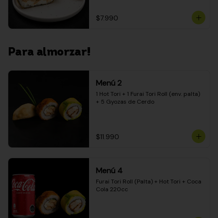
$7.990
Para almorzar!
Menú 2
1 Hot Tori + 1 Furai Tori Roll (env. palta) 
+ 5 Gyozas de Cerdo
$11.990
Menú 4
Furai Tori Roll (Palta) + Hot Tori + Coca 
Cola 220cc