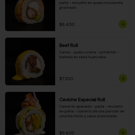
palta - envuelto en queso mozzarella 
gratinado
$8.400
Beef Roll
Carne - queso crema - pimentón - 
bañado en salsa huancaína
$7.200
Ceviche Especial Roll
Camarón apanado - palta - envuelto 
en palta - cubierto de una porción de 
ceviche mixto y salsa acevichada
$8.600