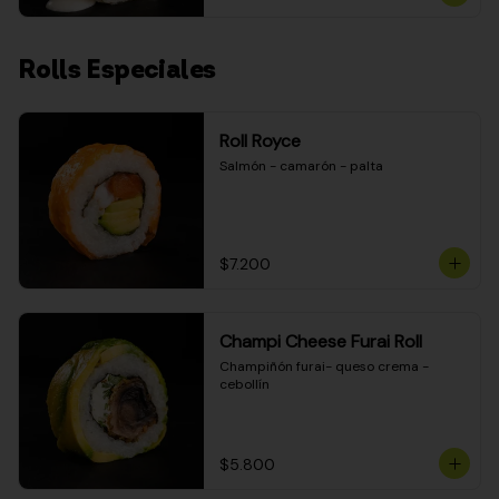
Rolls Especiales
Roll Royce
Salmón - camarón - palta
$7.200
Champi Cheese Furai Roll
Champiñón furai- queso crema - 
cebollín
$5.800