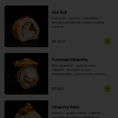
Hot Roll
Camarón - salmón - ciboulette - 
envuelto en salmón cocido y pasta 
picante
$8.200
Futomaki Dinamita
Atún apanado - queso crema - 
cebollín - envuelto en nori 
tempurizado - cubierto de crunchy 
kanikama en salsa DINAMITA!
$7.200
Dinamita Kami
Palmito - queso crema - cebollín - 
envuelto en palta y cubierto de 