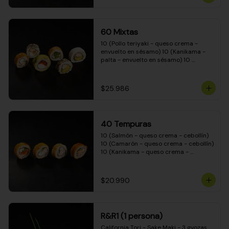
(Camarón - queso crema - cebollín - 
envuelto en masa tempura) 10 
(Kanikama - queso crema - cebollín - 
envuelto en masa tempura) 10 
60 Mixtas
(Pimentón - queso crema - cebollín - 
envuelto en masa tempura)
10 (Pollo teriyaki - queso crema - 
envuelto en sésamo) 10 (Kanikama - 
palta - envuelto en sésamo) 10 
(Salmón - queso crema - envuelto en 
palta) 10 (Pollo teriyaki - palta - 
envuelto en queso crema) 10 
$25.986
(Camarón - queso crema - cebollín - 
envuelto en masa tempura) 10 
(Pimentón - queso crema - cebollín - 
envuelto en masa tempura)
40 Tempuras
10 (Salmón - queso crema - cebollín) 
10 (Camarón - queso crema - cebollín) 
10 (Kanikama - queso crema - 
cebollín) 10 (Pollo teriyaki - queso 
crema - cebollín)
$20.990
R&R1 (1 persona)
California Tori - Sake Maki - 3 gyozas