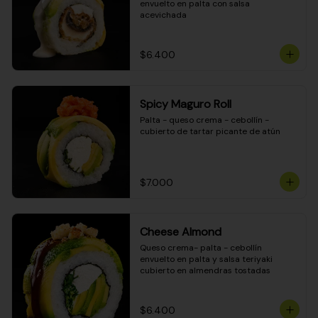
envuelto en palta con salsa 
acevichada
$6.400
Spicy Maguro Roll
Palta - queso crema - cebollín - 
cubierto de tartar picante de atún
$7.000
Cheese Almond
Queso crema- palta - cebollín 
envuelto en palta y salsa teriyaki 
cubierto en almendras tostadas
$6.400