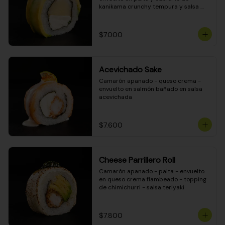
kanikama crunchy tempura y salsa 
DINAMITA!
$7.000
Acevichado Sake
Camarón apanado - queso crema - 
envuelto en salmón bañado en salsa 
acevichada
$7.600
Cheese Parrillero Roll
Camarón apanado - palta - envuelto 
en queso crema flambeado - topping 
de chimichurri - salsa teriyaki
$7.800