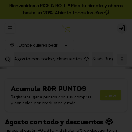
Bienvenidos a RICE & ROLL ®️ Pide tu directo y ahorra
hasta un 20%. Abierto todos los días 💥
Abrir menu de navegación
Login
¿Dónde quieres pedir?
Agosto con todo y descuentos 🤑
Sushi Burgers
Par
Acumula
R&R PUNTOS
Únete
Regístrate, gana puntos con tus compras
y canjealos por productos y más
Agosto con todo y descuentos 🤑
Ingresa el cupón AGOSTO y disfruta 15% de descuento en