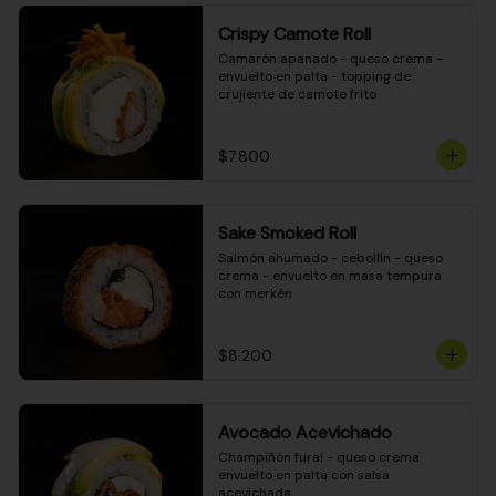
Crispy Camote Roll
Camarón apanado - queso crema - 
envuelto en palta - topping de 
crujiente de camote frito
$7.800
Sake Smoked Roll
Salmón ahumado - cebollín - queso 
crema - envuelto en masa tempura 
con merkén
$8.200
Avocado Acevichado
Champiñón furai - queso crema 
envuelto en palta con salsa 
acevichada