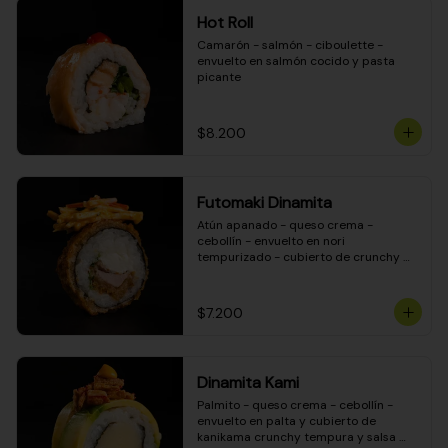
Hot Roll
Camarón - salmón - ciboulette - 
envuelto en salmón cocido y pasta 
picante
$8.200
Futomaki Dinamita
Atún apanado - queso crema - 
cebollín - envuelto en nori 
tempurizado - cubierto de crunchy 
kanikama en salsa DINAMITA!
$7.200
Dinamita Kami
Palmito - queso crema - cebollín - 
envuelto en palta y cubierto de 
kanikama crunchy tempura y salsa 