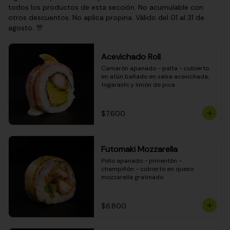
todos los productos de esta sección. No acumulable con
otros descuentos. No aplica propina. Válido del 01 al 31 de
agosto. 🎊
Acevichado Roll
Camarón apanado - palta - cubierto 
en atún bañado en salsa acevichada, 
togarashi y limón de pica
$7.600
Futomaki Mozzarella
Pollo apanado - pimentón - 
champiñón - cubierto en queso 
mozzarella gratinado
$6.800