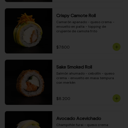
Crispy Camote Roll
Camarón apanado - queso crema - 
envuelto en palta - topping de 
crujiente de camote frito
$7.800
Sake Smoked Roll
Salmón ahumado - cebollín - queso 
crema - envuelto en masa tempura 
con merkén
$8.200
Avocado Acevichado
Champiñón furai - queso crema 