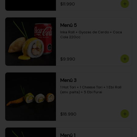
$11.990
Menú 5
Inka Roll + Gyozas de Cerdo + Coca 
Cola 220cc
$9.990
Menú 3
1 Hot Tori + 1 Cheese Tori + 1 Ebi Roll 
(env. palta) + 5 Ebi Furai
$18.990
Menú 1