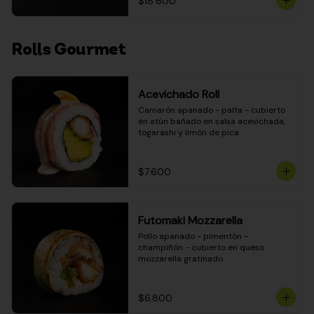
$18.600
Rolls Gourmet
Acevichado Roll
Camarón apanado - palta - cubierto 
en atún bañado en salsa acevichada, 
togarashi y limón de pica
$7.600
Futomaki Mozzarella
Pollo apanado - pimentón - 
champiñón - cubierto en queso 
mozzarella gratinado
$6.800