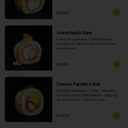
DINAMITA!
$7.000
Acevichado Sake
Camarón apanado - queso crema - 
envuelto en salmón bañado en salsa 
acevichada
$7.600
Cheese Parrillero Roll
Camarón apanado - palta - envuelto 
en queso crema flambeado - topping 
de chimichurri - salsa teriyaki
$7.800