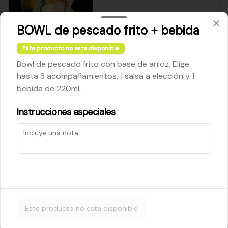
BOWL de pescado frito + bebida
$5.200
Este producto no esta disponible
Bowl de pescado frito con base de arroz. Elige
Cheese Roll
hasta 3 acompañamientos, 1 salsa a elección y 1
Queso crema - palta - cebollín
bebida de 220ml.
Instrucciones especiales
$5.200
Ebi Roll
Camarón - palta
Este producto no esta disponible
$5.800