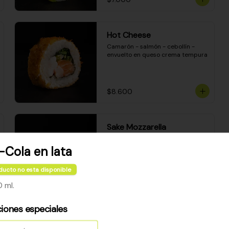
Hot Cheese
Camarón - salmón - cebollín - 
envuelto en queso crema tempura
$8.600
Sake Mozzarella
Camarón apanado - queso crema 
- palta - envuelto en queso 
Cola en lata
mozzarella gratinado
ducto no esta disponible
$8.400
 ml.
ciones especiales
Ceviche Especial Roll