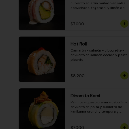
cubierto en atún bañado en salsa 
acevichada, togarashi y limón de 
pica
$7.600
Hot Roll
Camarón - salmón - ciboulette - 
envuelto en salmón cocido y pasta 
picante
$8.200
Dinamita Kami
Palmito - queso crema - cebollín - 
envuelto en palta y cubierto de 
kanikama crunchy tempura y 
salsa DINAMITA!
$7.000