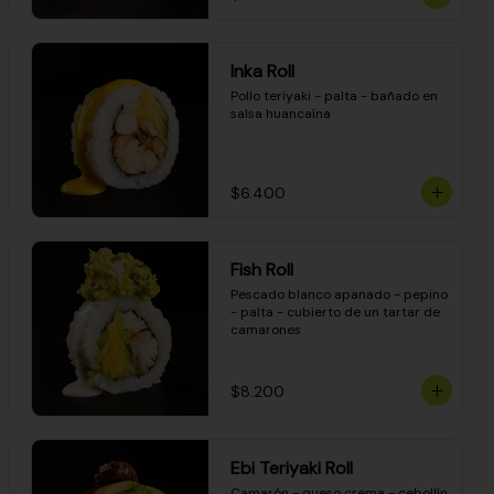
Inka Roll
Pollo teriyaki - palta - bañado en 
salsa huancaína
$6.400
Fish Roll
Pescado blanco apanado - pepino 
- palta - cubierto de un tartar de 
camarones
$8.200
Ebi Teriyaki Roll
Camarón - queso crema - cebollín 