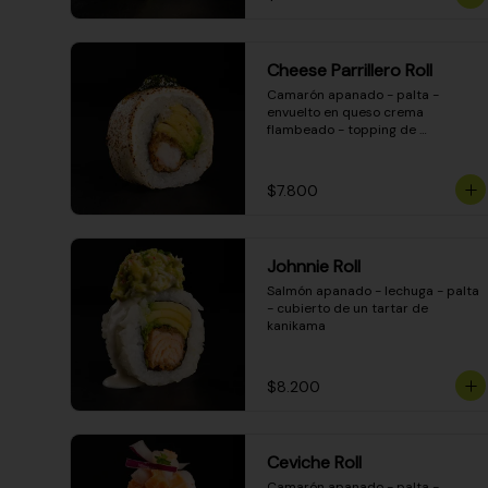
Cheese Parrillero Roll
Camarón apanado - palta - 
envuelto en queso crema 
flambeado - topping de 
chimichurri - salsa teriyaki
$7.800
Johnnie Roll
Salmón apanado - lechuga - palta 
- cubierto de un tartar de 
kanikama
$8.200
Ceviche Roll
Camarón apanado - palta - 