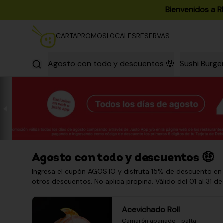
Bienvenidos a R
CARTA
PROMOS
LOCALES
RESERVAS
Agosto con todo y descuentos 🤑
Sushi Burge
Agosto con todo y descuentos 🤑
Ingresa el cupón AGOSTO y disfruta 15% de descuento en
otros descuentos. No aplica propina. Válido del 01 al 31 de
Acevichado Roll
Camarón apanado - palta - 