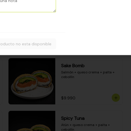
Camarón apanado - palta - 
envuelto en palta - cubierto de 
una porción de ceviche mixto y 
salsa acevichada
$8.600
roducto no esta disponible
Sake Bomb
Salmón + queso crema + palta + 
cebollín
$9.990
Spicy Tuna
Atún + queso crema + palta + 
cebollín