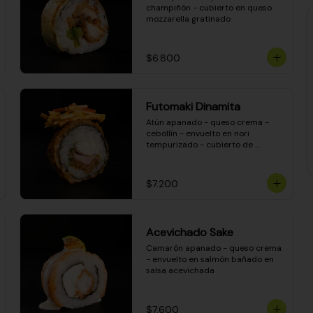
champiñón - cubierto en queso 
mozzarella gratinado
$6.800
Futomaki Dinamita
Atún apanado - queso crema - 
cebollín - envuelto en nori 
tempurizado - cubierto de 
crunchy kanikama en salsa 
DINAMITA!
$7.200
Acevichado Sake
Camarón apanado - queso crema 
- envuelto en salmón bañado en 
salsa acevichada
$7.600