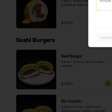
Carne - queso crema - pimentón - 
bañado en salsa huancaína
$7.200
Este p
Sushi Burgers
Beef Burger
Carne + queso crema + palta + 
cebollín
$7.990
Ebi Crunch
Camarón furai + pollo furai + 
queso crema + palta + cebollín