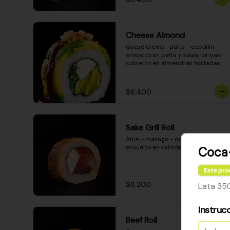
Cheese Almond
Queso crema- palta - cebollín 
envuelto en palta y salsa teriyaki 
cubierto en almendras tostadas
$6.400
Sake Grill Roll
Atún - masago - queso crema - 
envuelto en salmón gratinado
Coca-
Este pro
$8.200
Lata 350
Instruc
Beef Roll