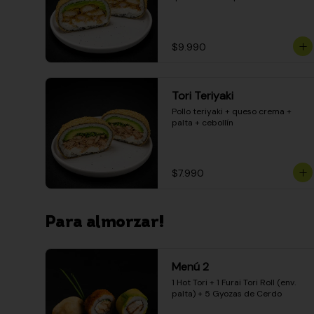
$9.990
Tori Teriyaki
Pollo teriyaki + queso crema + 
palta + cebollín
$7.990
Para almorzar!
Menú 2
1 Hot Tori + 1 Furai Tori Roll (env. 
palta) + 5 Gyozas de Cerdo