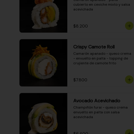
cubierto en ceviche mixto y salsa 
acevichada
$8.200
Crispy Camote Roll
Camarón apanado - queso crema 
- envuelto en palta - topping de 
crujiente de camote frito
$7.800
Avocado Acevichado
Champiñón furai - queso crema 
envuelto en palta con salsa 
acevichada
$6.400