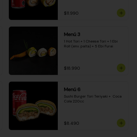
$11.990
Menú 3
1 Hot Tori + 1 Cheese Tori + 1 Ebi 
Roll (env. palta) + 5 Ebi Furai
$18.990
Menú 6
Sushi Burger Tori Teriyaki +  Coca 
Cola 220cc
$8.490