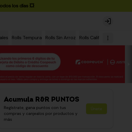
odos los días 💥
Login
ales
Rolls Tempura
Rolls Sin Arroz
Rolls California
Rolls Ch
Acumula
R&R PUNTOS
Regístrate, gana puntos con tus
Únete
compras y canjealos por productos y
más