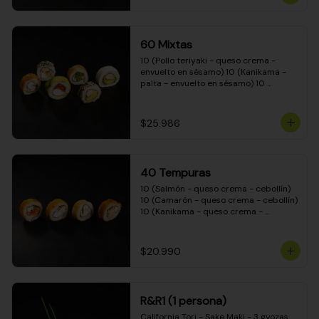
(Camarón - queso crema - cebollín - 
envuelto en masa tempura) 10 
(Kanikama - queso crema - cebollín - 
envuelto en masa tempura) 10 
60 Mixtas
(Pimentón - queso crema - cebollín - 
envuelto en masa tempura)
10 (Pollo teriyaki - queso crema - 
envuelto en sésamo) 10 (Kanikama - 
palta - envuelto en sésamo) 10 
(Salmón - queso crema - envuelto en 
palta) 10 (Pollo teriyaki - palta - 
envuelto en queso crema) 10 
$25.986
(Camarón - queso crema - cebollín - 
envuelto en masa tempura) 10 
(Pimentón - queso crema - cebollín - 
envuelto en masa tempura)
40 Tempuras
10 (Salmón - queso crema - cebollín) 
10 (Camarón - queso crema - cebollín) 
10 (Kanikama - queso crema - 
cebollín) 10 (Pollo teriyaki - queso 
crema - cebollín)
$20.990
R&R1 (1 persona)
California Tori - Sake Maki - 3 gyozas