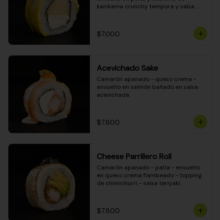
kanikama crunchy tempura y salsa 
DINAMITA!
$7.000
Acevichado Sake
Camarón apanado - queso crema - 
envuelto en salmón bañado en salsa 
acevichada
$7.600
Cheese Parrillero Roll
Camarón apanado - palta - envuelto 
en queso crema flambeado - topping 
de chimichurri - salsa teriyaki
$7.800