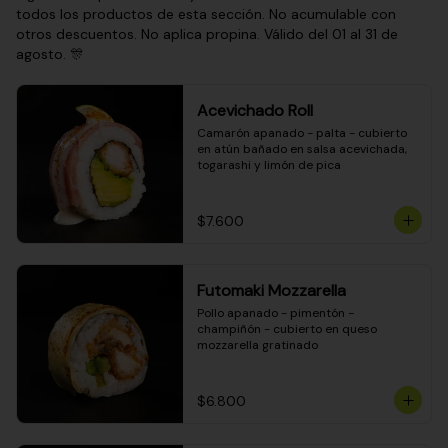
todos los productos de esta sección. No acumulable con
otros descuentos. No aplica propina. Válido del 01 al 31 de
agosto. 🎊
Acevichado Roll
Camarón apanado - palta - cubierto 
en atún bañado en salsa acevichada, 
togarashi y limón de pica
$7.600
Futomaki Mozzarella
Pollo apanado - pimentón - 
champiñón - cubierto en queso 
mozzarella gratinado
$6.800