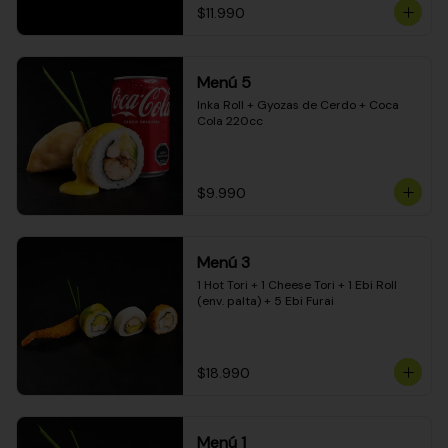
$11.990
Menú 5
Inka Roll + Gyozas de Cerdo + Coca 
Cola 220cc
$9.990
Menú 3
1 Hot Tori + 1 Cheese Tori + 1 Ebi Roll 
(env. palta) + 5 Ebi Furai
$18.990
Menú 1