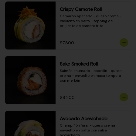
Crispy Camote Roll
Camarón apanado - queso crema - 
envuelto en palta - topping de 
crujiente de camote frito
$7.800
Sake Smoked Roll
Salmón ahumado - cebollín - queso 
crema - envuelto en masa tempura 
con merkén
$8.200
Avocado Acevichado
Champiñón furai - queso crema 
envuelto en palta con salsa 
acevichada