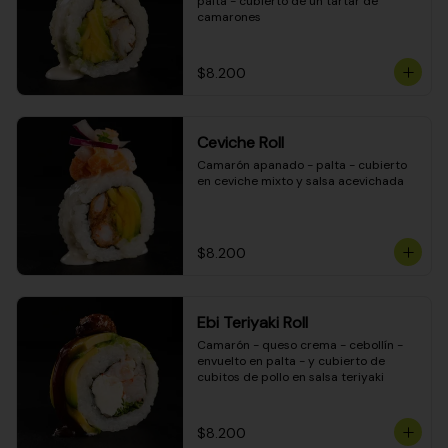
palta - cubierto de un tartar de 
camarones
$8.200
Ceviche Roll
Camarón apanado - palta - cubierto 
en ceviche mixto y salsa acevichada
$8.200
Ebi Teriyaki Roll
Camarón - queso crema - cebollín - 
envuelto en palta - y cubierto de 
cubitos de pollo en salsa teriyaki
$8.200