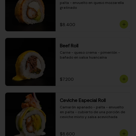
palta - envuelto en queso mozzarella 
gratinado
$8.400
Beef Roll
Carne - queso crema - pimentón - 
bañado en salsa huancaína
$7.200
Ceviche Especial Roll
Camarón apanado - palta - envuelto 
en palta - cubierto de una porción de 
ceviche mixto y salsa acevichada
$8.600