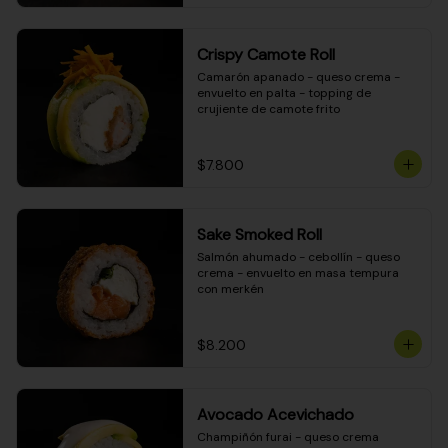
Crispy Camote Roll
Camarón apanado - queso crema - 
envuelto en palta - topping de 
crujiente de camote frito
$7.800
Sake Smoked Roll
Salmón ahumado - cebollín - queso 
crema - envuelto en masa tempura 
con merkén
$8.200
Avocado Acevichado
Champiñón furai - queso crema 