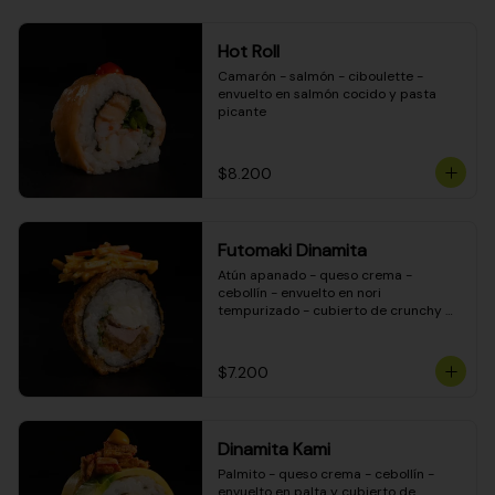
Hot Roll
Camarón - salmón - ciboulette - 
envuelto en salmón cocido y pasta 
picante
$8.200
Futomaki Dinamita
Atún apanado - queso crema - 
cebollín - envuelto en nori 
tempurizado - cubierto de crunchy 
kanikama en salsa DINAMITA!
$7.200
Dinamita Kami
Palmito - queso crema - cebollín - 
envuelto en palta y cubierto de 