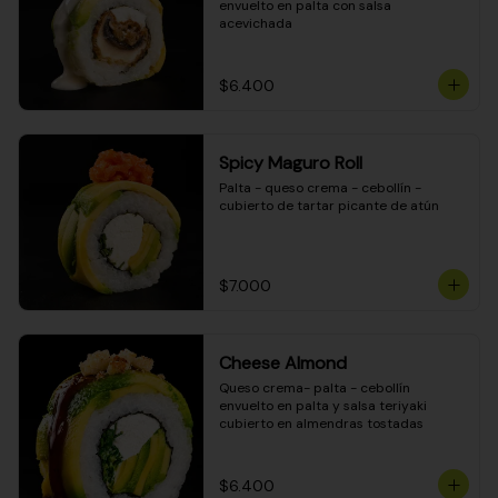
envuelto en palta con salsa 
acevichada
$6.400
Spicy Maguro Roll
Palta - queso crema - cebollín - 
cubierto de tartar picante de atún
$7.000
Cheese Almond
Queso crema- palta - cebollín 
envuelto en palta y salsa teriyaki 
cubierto en almendras tostadas
$6.400