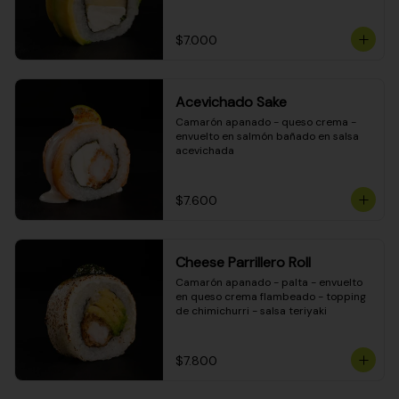
DINAMITA!
$7.000
Acevichado Sake
Camarón apanado - queso crema - 
envuelto en salmón bañado en salsa 
acevichada
$7.600
Cheese Parrillero Roll
Camarón apanado - palta - envuelto 
en queso crema flambeado - topping 
de chimichurri - salsa teriyaki
$7.800