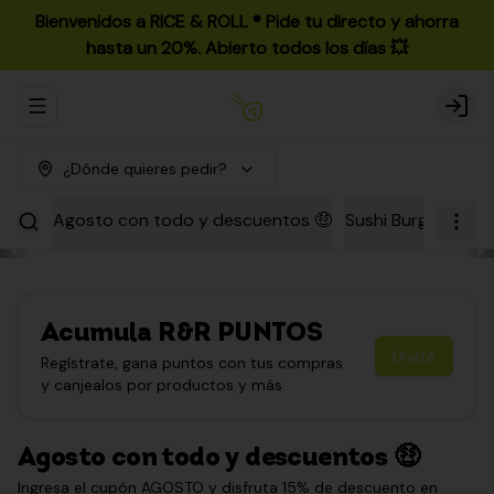
Bienvenidos a RICE & ROLL ®️ Pide tu directo y ahorra
hasta un 20%. Abierto todos los días 💥
Abrir menu de navegación
Login
¿Dónde quieres pedir?
Agosto con todo y descuentos 🤑
Sushi Burgers
Par
Acumula
R&R PUNTOS
Únete
Regístrate, gana puntos con tus compras
y canjealos por productos y más
Agosto con todo y descuentos 🤑
Ingresa el cupón AGOSTO y disfruta 15% de descuento en