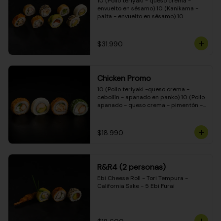
10 (Pollo teriyaki - queso crema - 
envuelto en sésamo) 10 (Kanikama - 
palta - envuelto en sésamo) 10 
(Salmón - queso crema - envuelto en 
palta) 10 (Pollo teriyaki - palta - 
envuelto en queso crema) 10 
$31.990
(Camarón - queso crema - cebollín - 
envuelto en masa tempura) 10 
(Kanikama - queso crema - cebollín - 
envuelto en masa tempura) 10 (Pollo 
Chicken Promo
teriyaki - queso crema - cebollín - 
envuelto en masa tempura) 10 
10 (Pollo teriyaki -queso crema - 
(Pimentón - queso crema - cebollín - 
cebollín - apanado en panko) 10 (Pollo 
envuelto en masa tempura)
apanado - queso crema - pimentón - 
apanado en panko) 10 (Pollo apanado 
- queso crema - palmito - envuelto en 
ciboulette) 10 (Pollo teriyaki - palta - 
$18.990
envuelto en queso crema)
R&R4 (2 personas)
Ebi Cheese Roll - Tori Tempura - 
California Sake - 5 Ebi Furai