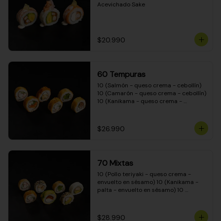
Acevichado Sake
$20.990
60 Tempuras
10 (Salmón - queso crema - cebollín) 
10 (Camarón - queso crema - cebollín) 
10 (Kanikama - queso crema - 
cebollín) 10 (Pimentón - queso crema 
- cebollín) 10 (Pollo teriyaki - queso 
crema - cebollín) 10 (Carne - queso 
$26.990
crema - cebollín)
70 Mixtas
10 (Pollo teriyaki - queso crema - 
envuelto en sésamo) 10 (Kanikama - 
palta - envuelto en sésamo) 10 
(Salmón - queso crema - envuelto en 
palta) 10 (Pollo teriyaki - queso crema 
- envuelto en queso crema) 10 
$28.990