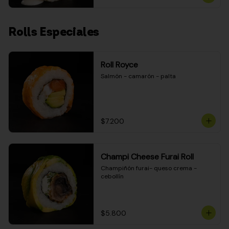
Rolls Especiales
Roll Royce
Salmón - camarón - palta
$7.200
Champi Cheese Furai Roll
Champiñón furai- queso crema - 
cebollín
$5.800