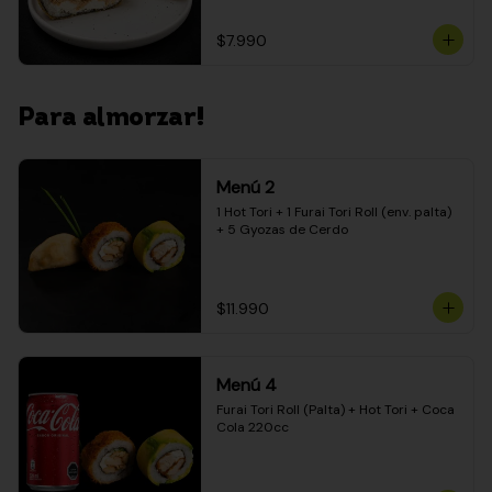
$7.990
Para almorzar!
Menú 2
1 Hot Tori + 1 Furai Tori Roll (env. palta) 
+ 5 Gyozas de Cerdo
$11.990
Menú 4
Furai Tori Roll (Palta) + Hot Tori + Coca 
Cola 220cc