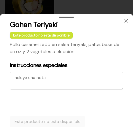
$5.200
Gohan Teriyaki
Este producto no esta disponible
Cheese Roll
Pollo caramelizado en salsa teriyaki, palta, base de
Queso crema - palta - cebollín
arroz y 2 vegetales a elección.
Instrucciones especiales
$5.200
Ebi Roll
Camarón - palta
Este producto no esta disponible
$5.800