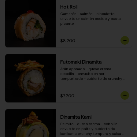
Hot Roll
Camarón - salmón - ciboulette - 
envuelto en salmón cocido y pasta 
picante
$8.200
Futomaki Dinamita
Atún apanado - queso crema - 
cebollín - envuelto en nori 
tempurizado - cubierto de crunchy 
kanikama en salsa DINAMITA!
$7.200
Dinamita Kami
Palmito - queso crema - cebollín - 
envuelto en palta y cubierto de 
kanikama crunchy tempura y salsa 