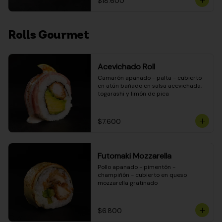
$18.600
Rolls Gourmet
Acevichado Roll
Camarón apanado - palta - cubierto 
en atún bañado en salsa acevichada, 
togarashi y limón de pica
$7.600
Futomaki Mozzarella
Pollo apanado - pimentón - 
champiñón - cubierto en queso 
mozzarella gratinado
$6.800