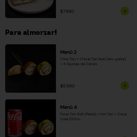
$7.990
Para almorzar!
Menú 2
1 Hot Tori + 1 Furai Tori Roll (env. palta) 
+ 5 Gyozas de Cerdo
$11.990
Menú 4
Furai Tori Roll (Palta) + Hot Tori + Coca 
Cola 220cc