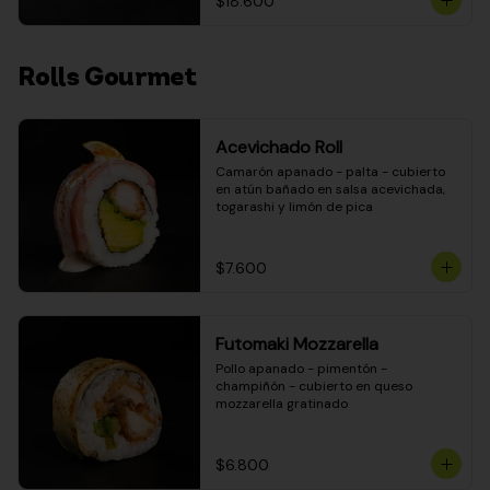
$18.600
Rolls Gourmet
Acevichado Roll
Camarón apanado - palta - cubierto 
en atún bañado en salsa acevichada, 
togarashi y limón de pica
$7.600
Futomaki Mozzarella
Pollo apanado - pimentón - 
champiñón - cubierto en queso 
mozzarella gratinado
$6.800