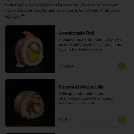
todos los productos de esta sección. No acumulable con
otros descuentos. No aplica propina. Válido del 01 al 31 de
agosto. 🎊
Acevichado Roll
Camarón apanado - palta - cubierto 
en atún bañado en salsa acevichada, 
togarashi y limón de pica
$7.600
Futomaki Mozzarella
Pollo apanado - pimentón - 
champiñón - cubierto en queso 
mozzarella gratinado
$6.800