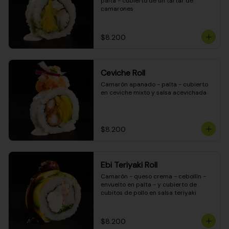
palta - cubierto de un tartar de 
camarones
$8.200
Ceviche Roll
Camarón apanado - palta - cubierto 
en ceviche mixto y salsa acevichada
$8.200
Ebi Teriyaki Roll
Camarón - queso crema - cebollín - 
envuelto en palta - y cubierto de 
cubitos de pollo en salsa teriyaki
$8.200