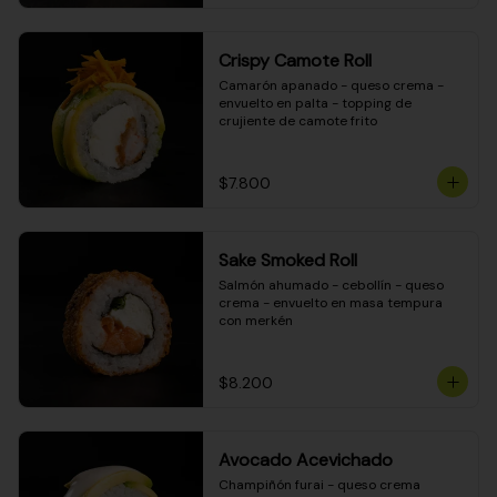
Crispy Camote Roll
Camarón apanado - queso crema - 
envuelto en palta - topping de 
crujiente de camote frito
$7.800
Sake Smoked Roll
Salmón ahumado - cebollín - queso 
crema - envuelto en masa tempura 
con merkén
$8.200
Avocado Acevichado
Champiñón furai - queso crema 