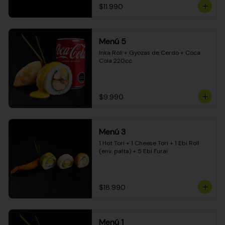
$11.990
Menú 5
Inka Roll + Gyozas de Cerdo + Coca 
Cola 220cc
$9.990
Menú 3
1 Hot Tori + 1 Cheese Tori + 1 Ebi Roll 
(env. palta) + 5 Ebi Furai
$18.990
Menú 1