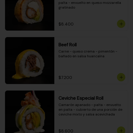
palta - envuelto en queso mozzarella 
gratinado
$8.400
Beef Roll
Carne - queso crema - pimentón - 
bañado en salsa huancaína
$7.200
Ceviche Especial Roll
Camarón apanado - palta - envuelto 
en palta - cubierto de una porción de 
ceviche mixto y salsa acevichada
$8.600