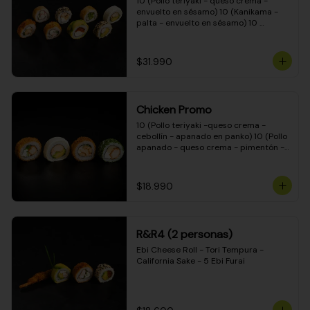
10 (Pollo teriyaki - queso crema - 
envuelto en sésamo) 10 (Kanikama - 
palta - envuelto en sésamo) 10 
(Salmón - queso crema - envuelto en 
palta) 10 (Pollo teriyaki - palta - 
envuelto en queso crema) 10 
$31.990
(Camarón - queso crema - cebollín - 
envuelto en masa tempura) 10 
(Kanikama - queso crema - cebollín - 
envuelto en masa tempura) 10 (Pollo 
Chicken Promo
teriyaki - queso crema - cebollín - 
envuelto en masa tempura) 10 
10 (Pollo teriyaki -queso crema - 
(Pimentón - queso crema - cebollín - 
cebollín - apanado en panko) 10 (Pollo 
envuelto en masa tempura)
apanado - queso crema - pimentón - 
apanado en panko) 10 (Pollo apanado 
- queso crema - palmito - envuelto en 
ciboulette) 10 (Pollo teriyaki - palta - 
$18.990
envuelto en queso crema)
R&R4 (2 personas)
Ebi Cheese Roll - Tori Tempura - 
California Sake - 5 Ebi Furai