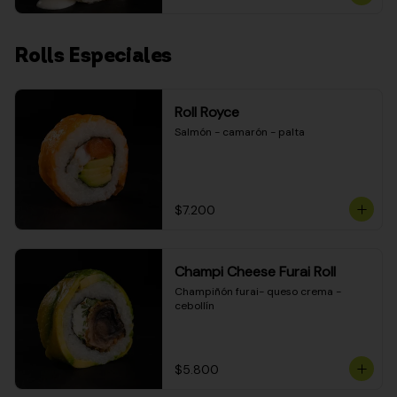
Rolls Especiales
Roll Royce
Salmón - camarón - palta
$7.200
Champi Cheese Furai Roll
Champiñón furai- queso crema - 
cebollín
$5.800