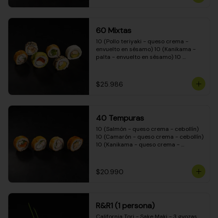
(Camarón - queso crema - cebollín - 
envuelto en masa tempura) 10 
(Kanikama - queso crema - cebollín - 
envuelto en masa tempura) 10 
60 Mixtas
(Pimentón - queso crema - cebollín - 
envuelto en masa tempura)
10 (Pollo teriyaki - queso crema - 
envuelto en sésamo) 10 (Kanikama - 
palta - envuelto en sésamo) 10 
(Salmón - queso crema - envuelto en 
palta) 10 (Pollo teriyaki - palta - 
envuelto en queso crema) 10 
$25.986
(Camarón - queso crema - cebollín - 
envuelto en masa tempura) 10 
(Pimentón - queso crema - cebollín - 
envuelto en masa tempura)
40 Tempuras
10 (Salmón - queso crema - cebollín) 
10 (Camarón - queso crema - cebollín) 
10 (Kanikama - queso crema - 
cebollín) 10 (Pollo teriyaki - queso 
crema - cebollín)
$20.990
R&R1 (1 persona)
California Tori - Sake Maki - 3 gyozas