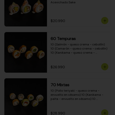
Acevichado Sake
$20.990
60 Tempuras
10 (Salmón - queso crema - cebollín) 
10 (Camarón - queso crema - cebollín) 
10 (Kanikama - queso crema - 
cebollín) 10 (Pimentón - queso crema 
- cebollín) 10 (Pollo teriyaki - queso 
crema - cebollín) 10 (Carne - queso 
$26.990
crema - cebollín)
70 Mixtas
10 (Pollo teriyaki - queso crema - 
envuelto en sésamo) 10 (Kanikama - 
palta - envuelto en sésamo) 10 
(Salmón - queso crema - envuelto en 
palta) 10 (Pollo teriyaki - queso crema 
- envuelto en queso crema) 10 
$28.990