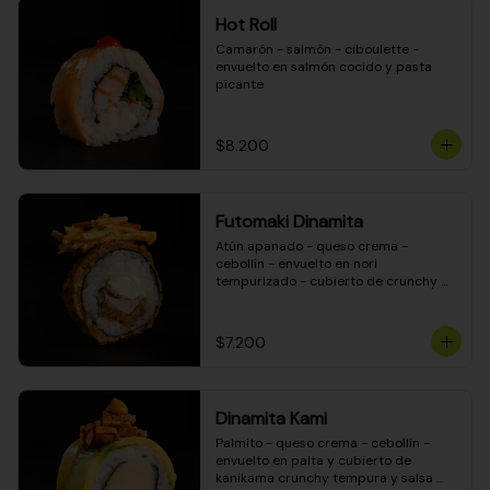
Hot Roll
Camarón - salmón - ciboulette - 
envuelto en salmón cocido y pasta 
picante
$8.200
Futomaki Dinamita
Atún apanado - queso crema - 
cebollín - envuelto en nori 
tempurizado - cubierto de crunchy 
kanikama en salsa DINAMITA!
$7.200
Dinamita Kami
Palmito - queso crema - cebollín - 
envuelto en palta y cubierto de 
kanikama crunchy tempura y salsa 