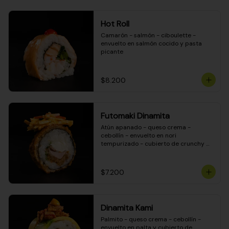
Hot Roll
Camarón - salmón - ciboulette - 
envuelto en salmón cocido y pasta 
picante
$8.200
Futomaki Dinamita
Atún apanado - queso crema - 
cebollín - envuelto en nori 
tempurizado - cubierto de crunchy 
kanikama en salsa DINAMITA!
$7.200
Dinamita Kami
Palmito - queso crema - cebollín - 
envuelto en palta y cubierto de 