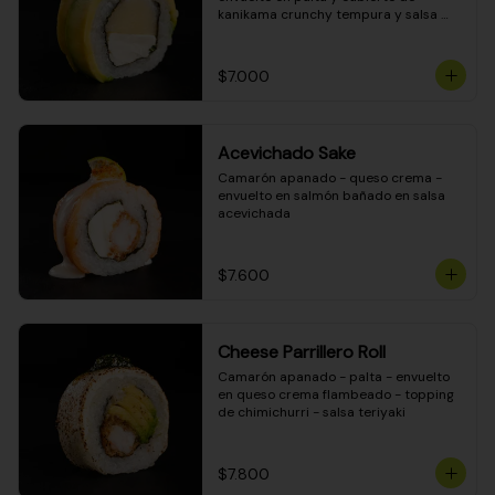
kanikama crunchy tempura y salsa 
DINAMITA!
$7.000
Acevichado Sake
Camarón apanado - queso crema - 
envuelto en salmón bañado en salsa 
acevichada
$7.600
Cheese Parrillero Roll
Camarón apanado - palta - envuelto 
en queso crema flambeado - topping 
de chimichurri - salsa teriyaki
$7.800