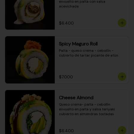
envuelto en palta con salsa 
acevichada
$6.400
Spicy Maguro Roll
Palta - queso crema - cebollín - 
cubierto de tartar picante de atún
$7.000
Cheese Almond
Queso crema- palta - cebollín 
envuelto en palta y salsa teriyaki 
cubierto en almendras tostadas
$6.400