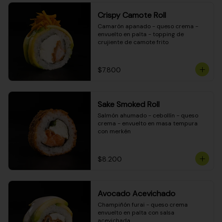
Crispy Camote Roll
Camarón apanado - queso crema - 
envuelto en palta - topping de 
crujiente de camote frito
$7.800
Sake Smoked Roll
Salmón ahumado - cebollín - queso 
crema - envuelto en masa tempura 
con merkén
$8.200
Avocado Acevichado
Champiñón furai - queso crema 
envuelto en palta con salsa 
acevichada