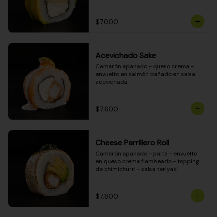
DINAMITA!
$7.000
Acevichado Sake
Camarón apanado - queso crema - 
envuelto en salmón bañado en salsa 
acevichada
$7.600
Cheese Parrillero Roll
Camarón apanado - palta - envuelto 
en queso crema flambeado - topping 
de chimichurri - salsa teriyaki
$7.800