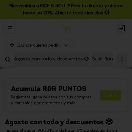
Bienvenidos a RICE & ROLL ®️ Pide tu directo y ahorra
hasta un 20%. Abierto todos los días 💥
Abrir menu de navegación
Login
¿Dónde quieres pedir?
Agosto con todo y descuentos 🤑
Sushi Burgers
Par
Acumula
R&R PUNTOS
Únete
Regístrate, gana puntos con tus compras
y canjealos por productos y más
Agosto con todo y descuentos 🤑
Ingresa el cupón AGOSTO y disfruta 15% de descuento en