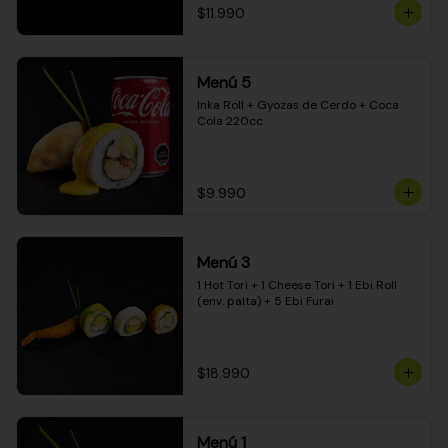
$11.990
Menú 5
Inka Roll + Gyozas de Cerdo + Coca 
Cola 220cc
$9.990
Menú 3
1 Hot Tori + 1 Cheese Tori + 1 Ebi Roll 
(env. palta) + 5 Ebi Furai
$18.990
Menú 1