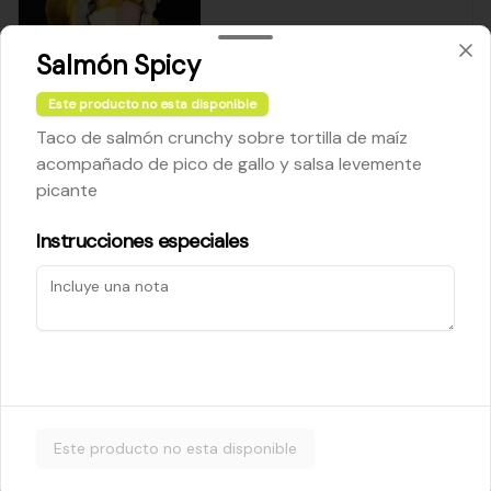
Salmón Spicy
$5.200
Este producto no esta disponible
Taco de salmón crunchy sobre tortilla de maíz
Cheese Roll
acompañado de pico de gallo y salsa levemente
Queso crema - palta - cebollín
picante
Instrucciones especiales
$5.200
Ebi Roll
Camarón - palta
Este producto no esta disponible
$5.800