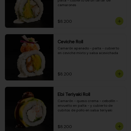
palta - cubierto de un tartar de 
camarones
$8.200
Ceviche Roll
Camarón apanado - palta - cubierto 
en ceviche mixto y salsa acevichada
$8.200
Ebi Teriyaki Roll
Camarón - queso crema - cebollín - 
envuelto en palta - y cubierto de 
cubitos de pollo en salsa teriyaki
$8.200