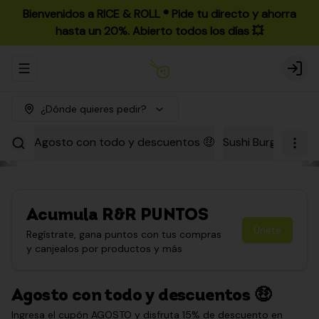
Bienvenidos a RICE & ROLL ®️ Pide tu directo y ahorra
hasta un 20%. Abierto todos los días 💥
Abrir menu de navegación
Login
¿Dónde quieres pedir?
Agosto con todo y descuentos 🤑
Sushi Burgers
Par
Acumula
R&R PUNTOS
Únete
Regístrate, gana puntos con tus compras
y canjealos por productos y más
Agosto con todo y descuentos 🤑
Ingresa el cupón AGOSTO y disfruta 15% de descuento en