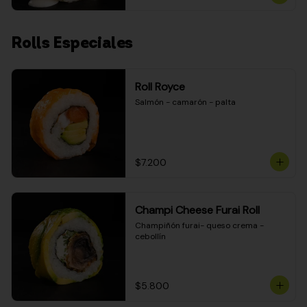
Rolls Especiales
Roll Royce
Salmón - camarón - palta
$7.200
Champi Cheese Furai Roll
Champiñón furai- queso crema - 
cebollín
$5.800