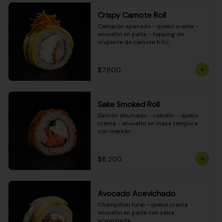
Crispy Camote Roll
Camarón apanado - queso crema - 
envuelto en palta - topping de 
crujiente de camote frito
$7.800
Sake Smoked Roll
Salmón ahumado - cebollín - queso 
crema - envuelto en masa tempura 
con merkén
$8.200
Avocado Acevichado
Champiñón furai - queso crema 
envuelto en palta con salsa 
acevichada