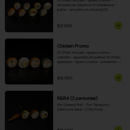
10 (Pollo teriyaki - queso crema - 
envuelto en sésamo) 10 (Kanikama - 
palta - envuelto en sésamo) 10 
(Salmón - queso crema - envuelto en 
palta) 10 (Pollo teriyaki - palta - 
envuelto en queso crema) 10 
$31.990
(Camarón - queso crema - cebollín - 
envuelto en masa tempura) 10 
(Kanikama - queso crema - cebollín - 
envuelto en masa tempura) 10 (Pollo 
Chicken Promo
teriyaki - queso crema - cebollín - 
envuelto en masa tempura) 10 
10 (Pollo teriyaki -queso crema - 
(Pimentón - queso crema - cebollín - 
cebollín - apanado en panko) 10 (Pollo 
envuelto en masa tempura)
apanado - queso crema - pimentón - 
apanado en panko) 10 (Pollo apanado 
- queso crema - palmito - envuelto en 
ciboulette) 10 (Pollo teriyaki - palta - 
$18.990
envuelto en queso crema)
R&R4 (2 personas)
Ebi Cheese Roll - Tori Tempura - 
California Sake - 5 Ebi Furai