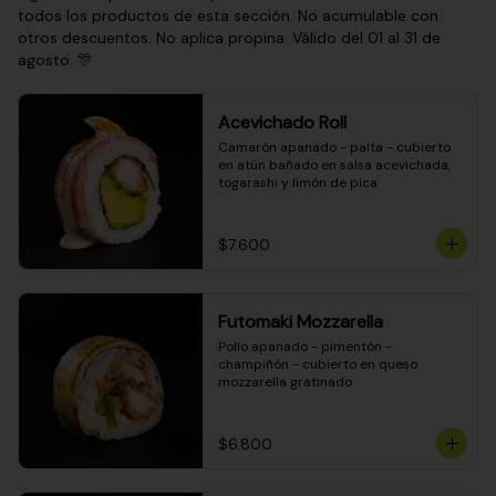
todos los productos de esta sección. No acumulable con
otros descuentos. No aplica propina. Válido del 01 al 31 de
agosto. 🎊
Acevichado Roll
Camarón apanado - palta - cubierto 
en atún bañado en salsa acevichada, 
togarashi y limón de pica
$7.600
Futomaki Mozzarella
Pollo apanado - pimentón - 
champiñón - cubierto en queso 
mozzarella gratinado
$6.800