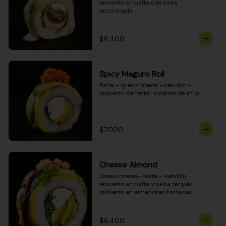
envuelto en palta con salsa 
acevichada
$6.400
Spicy Maguro Roll
Palta - queso crema - cebollín - 
cubierto de tartar picante de atún
$7.000
Cheese Almond
Queso crema- palta - cebollín 
envuelto en palta y salsa teriyaki 
cubierto en almendras tostadas
$6.400