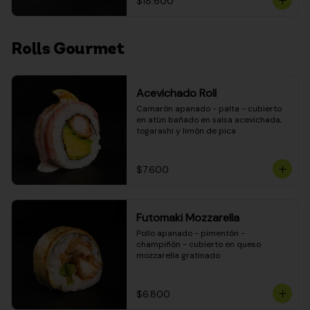
$18.600
Rolls Gourmet
Acevichado Roll
Camarón apanado - palta - cubierto 
en atún bañado en salsa acevichada, 
togarashi y limón de pica
$7.600
Futomaki Mozzarella
Pollo apanado - pimentón - 
champiñón - cubierto en queso 
mozzarella gratinado
$6.800