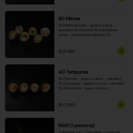
(Camarón - queso crema - cebollín - 
envuelto en masa tempura) 10 
(Kanikama - queso crema - cebollín - 
envuelto en masa tempura) 10 
60 Mixtas
(Pimentón - queso crema - cebollín - 
envuelto en masa tempura)
10 (Pollo teriyaki - queso crema - 
envuelto en sésamo) 10 (Kanikama - 
palta - envuelto en sésamo) 10 
(Salmón - queso crema - envuelto en 
palta) 10 (Pollo teriyaki - palta - 
envuelto en queso crema) 10 
$25.986
(Camarón - queso crema - cebollín - 
envuelto en masa tempura) 10 
(Pimentón - queso crema - cebollín - 
envuelto en masa tempura)
40 Tempuras
10 (Salmón - queso crema - cebollín) 
10 (Camarón - queso crema - cebollín) 
10 (Kanikama - queso crema - 
cebollín) 10 (Pollo teriyaki - queso 
crema - cebollín)
$20.990
R&R1 (1 persona)
California Tori - Sake Maki - 3 gyozas