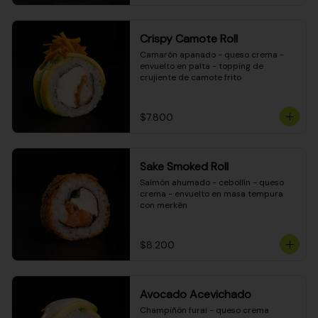
Crispy Camote Roll
Camarón apanado - queso crema - 
envuelto en palta - topping de 
crujiente de camote frito
$7.800
Sake Smoked Roll
Salmón ahumado - cebollín - queso 
crema - envuelto en masa tempura 
con merkén
$8.200
Avocado Acevichado
Champiñón furai - queso crema 