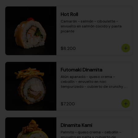
Hot Roll
Camarón - salmón - ciboulette - 
envuelto en salmón cocido y pasta 
picante
$8.200
Futomaki Dinamita
Atún apanado - queso crema - 
cebollín - envuelto en nori 
tempurizado - cubierto de crunchy 
kanikama en salsa DINAMITA!
$7.200
Dinamita Kami
Palmito - queso crema - cebollín - 
envuelto en palta y cubierto de 