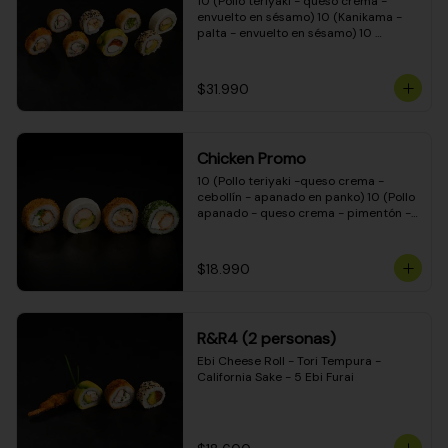
10 (Pollo teriyaki - queso crema - 
envuelto en sésamo) 10 (Kanikama - 
palta - envuelto en sésamo) 10 
(Salmón - queso crema - envuelto en 
palta) 10 (Pollo teriyaki - palta - 
envuelto en queso crema) 10 
$31.990
(Camarón - queso crema - cebollín - 
envuelto en masa tempura) 10 
(Kanikama - queso crema - cebollín - 
envuelto en masa tempura) 10 (Pollo 
Chicken Promo
teriyaki - queso crema - cebollín - 
envuelto en masa tempura) 10 
10 (Pollo teriyaki -queso crema - 
(Pimentón - queso crema - cebollín - 
cebollín - apanado en panko) 10 (Pollo 
envuelto en masa tempura)
apanado - queso crema - pimentón - 
apanado en panko) 10 (Pollo apanado 
- queso crema - palmito - envuelto en 
ciboulette) 10 (Pollo teriyaki - palta - 
$18.990
envuelto en queso crema)
R&R4 (2 personas)
Ebi Cheese Roll - Tori Tempura - 
California Sake - 5 Ebi Furai