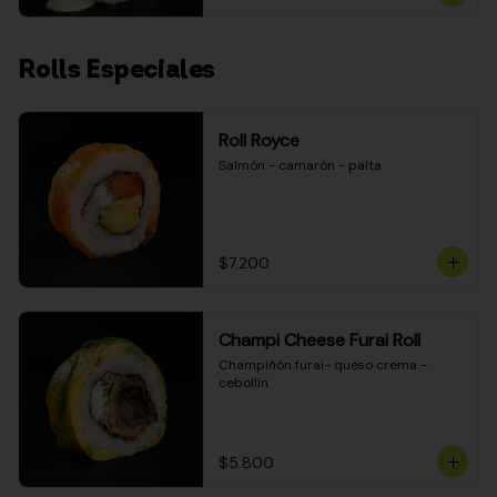
Rolls Especiales
Roll Royce
Salmón - camarón - palta
$7.200
Champi Cheese Furai Roll
Champiñón furai- queso crema - 
cebollín
$5.800