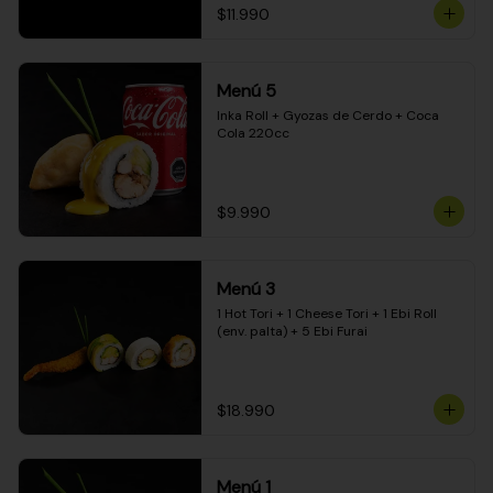
$11.990
Menú 5
Inka Roll + Gyozas de Cerdo + Coca 
Cola 220cc
$9.990
Menú 3
1 Hot Tori + 1 Cheese Tori + 1 Ebi Roll 
(env. palta) + 5 Ebi Furai
$18.990
Menú 1