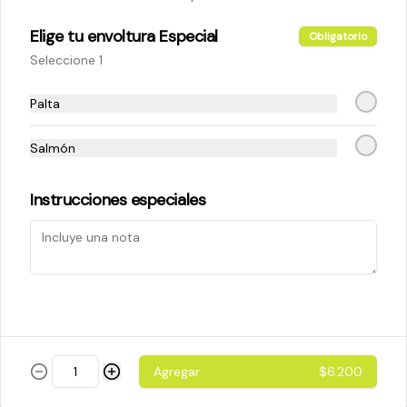
Elige tu envoltura Especial
Obligatorio
$5.200
Seleccione 1
Palta
Cheese Roll
Queso crema - palta - cebollín
Salmón
Instrucciones especiales
$5.200
Ebi Roll
Camarón - palta
Agregar
$6.200
$5.800