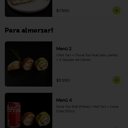
$7.990
Para almorzar!
Menú 2
1 Hot Tori + 1 Furai Tori Roll (env. palta) 
+ 5 Gyozas de Cerdo
$11.990
Menú 4
Furai Tori Roll (Palta) + Hot Tori + Coca 
Cola 220cc