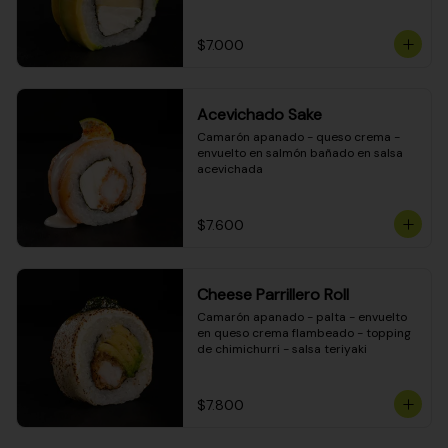
DINAMITA!
$7.000
Acevichado Sake
Camarón apanado - queso crema - 
envuelto en salmón bañado en salsa 
acevichada
$7.600
Cheese Parrillero Roll
Camarón apanado - palta - envuelto 
en queso crema flambeado - topping 
de chimichurri - salsa teriyaki
$7.800