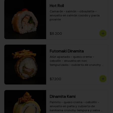
Hot Roll
Camarón - salmón - ciboulette - 
envuelto en salmón cocido y pasta 
picante
$8.200
Futomaki Dinamita
Atún apanado - queso crema - 
cebollín - envuelto en nori 
tempurizado - cubierto de crunchy 
kanikama en salsa DINAMITA!
$7.200
Dinamita Kami
Palmito - queso crema - cebollín - 
envuelto en palta y cubierto de 
kanikama crunchy tempura y salsa 