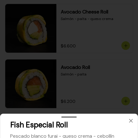
Avocado Cheese Roll
Salmón - palta - queso crema
$6.600
Avocado Roll
Salmón - palta
$6.200
Maki Cheese Roll
Fish Especial Roll
Kanikama - queso crema - palta
Pescado blanco furai - queso crema - cebollín