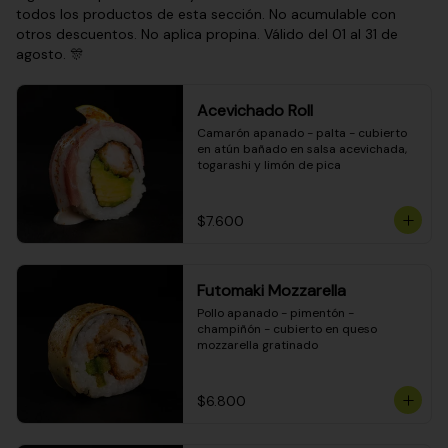
todos los productos de esta sección. No acumulable con
otros descuentos. No aplica propina. Válido del 01 al 31 de
agosto. 🎊
Acevichado Roll
Camarón apanado - palta - cubierto 
en atún bañado en salsa acevichada, 
togarashi y limón de pica
$7.600
Futomaki Mozzarella
Pollo apanado - pimentón - 
champiñón - cubierto en queso 
mozzarella gratinado
$6.800