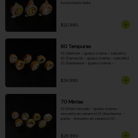
Acevichado Sake
$20.990
60 Tempuras
10 (Salmón - queso crema - cebollín) 
10 (Camarón - queso crema - cebollín) 
10 (Kanikama - queso crema - 
cebollín) 10 (Pimentón - queso crema 
- cebollín) 10 (Pollo teriyaki - queso 
crema - cebollín) 10 (Carne - queso 
$26.990
crema - cebollín)
70 Mixtas
10 (Pollo teriyaki - queso crema - 
envuelto en sésamo) 10 (Kanikama - 
palta - envuelto en sésamo) 10 
(Salmón - queso crema - envuelto en 
palta) 10 (Pollo teriyaki - queso crema 
- envuelto en queso crema) 10 
$28.990