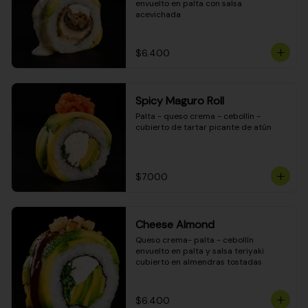
envuelto en palta con salsa 
acevichada
$6.400
Spicy Maguro Roll
Palta - queso crema - cebollín - 
cubierto de tartar picante de atún
$7.000
Cheese Almond
Queso crema- palta - cebollín 
envuelto en palta y salsa teriyaki 
cubierto en almendras tostadas
$6.400