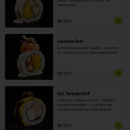
palta - cubierto de un tartar de 
camarones
$8.200
Ceviche Roll
Camarón apanado - palta - cubierto 
en ceviche mixto y salsa acevichada
$8.200
Ebi Teriyaki Roll
Camarón - queso crema - cebollín - 
envuelto en palta - y cubierto de 
cubitos de pollo en salsa teriyaki
$8.200