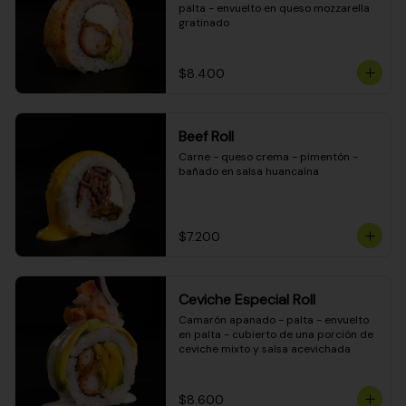
palta - envuelto en queso mozzarella 
gratinado
$8.400
Beef Roll
Carne - queso crema - pimentón - 
bañado en salsa huancaína
$7.200
Ceviche Especial Roll
Camarón apanado - palta - envuelto 
en palta - cubierto de una porción de 
ceviche mixto y salsa acevichada
$8.600