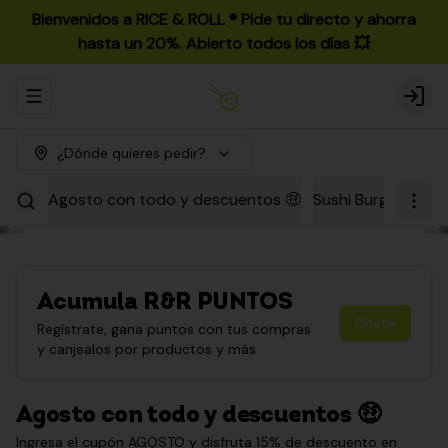
Bienvenidos a RICE & ROLL ®️ Pide tu directo y ahorra
hasta un 20%. Abierto todos los días 💥
Abrir menu de navegación
Login
¿Dónde quieres pedir?
Agosto con todo y descuentos 🤑
Sushi Burgers
Par
Acumula
R&R PUNTOS
Únete
Regístrate, gana puntos con tus compras
y canjealos por productos y más
Agosto con todo y descuentos 🤑
Ingresa el cupón AGOSTO y disfruta 15% de descuento en