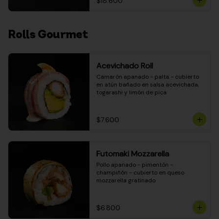
$18.600
Rolls Gourmet
Acevichado Roll
Camarón apanado - palta - cubierto 
en atún bañado en salsa acevichada, 
togarashi y limón de pica
$7.600
Futomaki Mozzarella
Pollo apanado - pimentón - 
champiñón - cubierto en queso 
mozzarella gratinado
$6.800