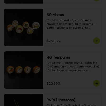
(Camarón - queso crema - cebollín - 
envuelto en masa tempura) 10 
(Kanikama - queso crema - cebollín - 
envuelto en masa tempura) 10 
60 Mixtas
(Pimentón - queso crema - cebollín - 
envuelto en masa tempura)
10 (Pollo teriyaki - queso crema - 
envuelto en sésamo) 10 (Kanikama - 
palta - envuelto en sésamo) 10 
(Salmón - queso crema - envuelto en 
palta) 10 (Pollo teriyaki - palta - 
envuelto en queso crema) 10 
$25.986
(Camarón - queso crema - cebollín - 
envuelto en masa tempura) 10 
(Pimentón - queso crema - cebollín - 
envuelto en masa tempura)
40 Tempuras
10 (Salmón - queso crema - cebollín) 
10 (Camarón - queso crema - cebollín) 
10 (Kanikama - queso crema - 
cebollín) 10 (Pollo teriyaki - queso 
crema - cebollín)
$20.990
R&R1 (1 persona)
California Tori - Sake Maki - 3 gyozas