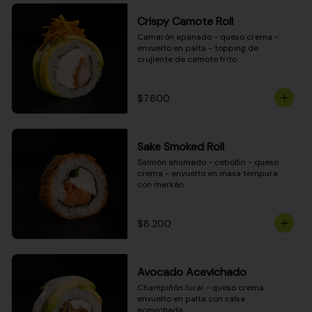
Crispy Camote Roll
Camarón apanado - queso crema - 
envuelto en palta - topping de 
crujiente de camote frito
$7.800
Sake Smoked Roll
Salmón ahumado - cebollín - queso 
crema - envuelto en masa tempura 
con merkén
$8.200
Avocado Acevichado
Champiñón furai - queso crema 
envuelto en palta con salsa 
acevichada