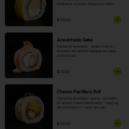
kanikama crunchy tempura y salsa 
DINAMITA!
$7.000
Acevichado Sake
Camarón apanado - queso crema - 
envuelto en salmón bañado en salsa 
acevichada
$7.600
Cheese Parrillero Roll
Camarón apanado - palta - envuelto 
en queso crema flambeado - topping 
de chimichurri - salsa teriyaki
$7.800