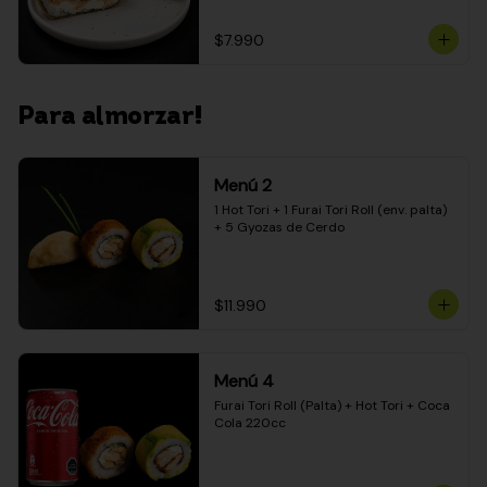
$7.990
Para almorzar!
Menú 2
1 Hot Tori + 1 Furai Tori Roll (env. palta) 
+ 5 Gyozas de Cerdo
$11.990
Menú 4
Furai Tori Roll (Palta) + Hot Tori + Coca 
Cola 220cc