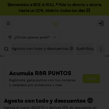
Bienvenidos a RICE & ROLL ®️ Pide tu directo y ahorra
hasta un 20%. Abierto todos los días 💥
Abrir menu de navegación
Login
¿Dónde quieres pedir?
Agosto con todo y descuentos 🤑
Sushi Burgers
Par
Acumula
R&R PUNTOS
Únete
Regístrate, gana puntos con tus compras
y canjealos por productos y más
Agosto con todo y descuentos 🤑
Ingresa el cupón AGOSTO y disfruta 15% de descuento en