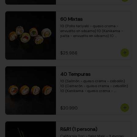
(Camarón - queso crema - cebollín - 
envuelto en masa tempura) 10 
(Kanikama - queso crema - cebollín - 
envuelto en masa tempura) 10 
60 Mixtas
(Pimentón - queso crema - cebollín - 
envuelto en masa tempura)
10 (Pollo teriyaki - queso crema - 
envuelto en sésamo) 10 (Kanikama - 
palta - envuelto en sésamo) 10 
(Salmón - queso crema - envuelto en 
palta) 10 (Pollo teriyaki - palta - 
envuelto en queso crema) 10 
$25.986
(Camarón - queso crema - cebollín - 
envuelto en masa tempura) 10 
(Pimentón - queso crema - cebollín - 
envuelto en masa tempura)
40 Tempuras
10 (Salmón - queso crema - cebollín) 
10 (Camarón - queso crema - cebollín) 
10 (Kanikama - queso crema - 
cebollín) 10 (Pollo teriyaki - queso 
crema - cebollín)
$20.990
R&R1 (1 persona)
California Tori - Sake Maki - 3 gyozas