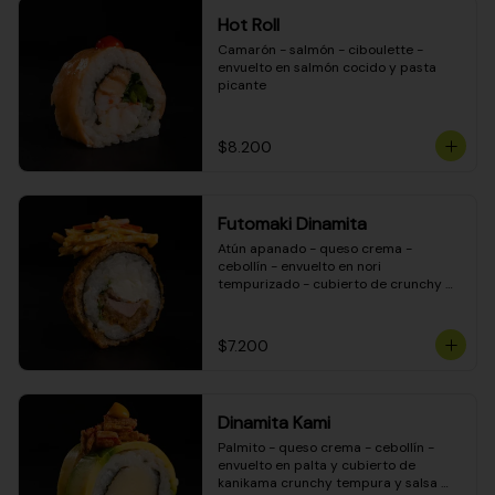
Hot Roll
Camarón - salmón - ciboulette - 
envuelto en salmón cocido y pasta 
picante
$8.200
Futomaki Dinamita
Atún apanado - queso crema - 
cebollín - envuelto en nori 
tempurizado - cubierto de crunchy 
kanikama en salsa DINAMITA!
$7.200
Dinamita Kami
Palmito - queso crema - cebollín - 
envuelto en palta y cubierto de 
kanikama crunchy tempura y salsa 