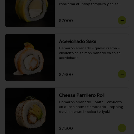
kanikama crunchy tempura y salsa 
DINAMITA!
$7.000
Acevichado Sake
Camarón apanado - queso crema - 
envuelto en salmón bañado en salsa 
acevichada
$7.600
Cheese Parrillero Roll
Camarón apanado - palta - envuelto 
en queso crema flambeado - topping 
de chimichurri - salsa teriyaki
$7.800