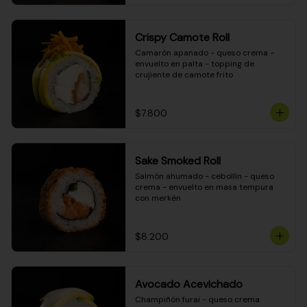
Crispy Camote Roll
Camarón apanado - queso crema - 
envuelto en palta - topping de 
crujiente de camote frito
$7.800
Sake Smoked Roll
Salmón ahumado - cebollín - queso 
crema - envuelto en masa tempura 
con merkén
$8.200
Avocado Acevichado
Champiñón furai - queso crema 