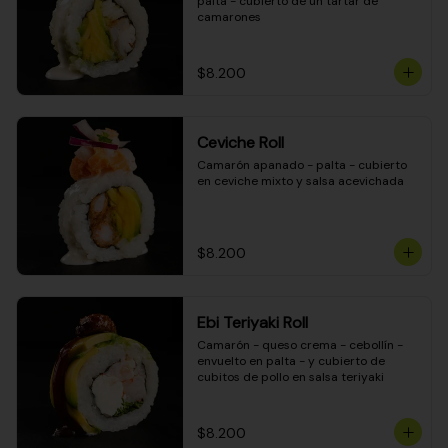
palta - cubierto de un tartar de 
camarones
$8.200
Ceviche Roll
Camarón apanado - palta - cubierto 
en ceviche mixto y salsa acevichada
$8.200
Ebi Teriyaki Roll
Camarón - queso crema - cebollín - 
envuelto en palta - y cubierto de 
cubitos de pollo en salsa teriyaki
$8.200