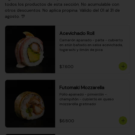
todos los productos de esta sección. No acumulable con
otros descuentos. No aplica propina. Válido del 01 al 31 de
agosto. 🎊
Acevichado Roll
Camarón apanado - palta - cubierto 
en atún bañado en salsa acevichada, 
togarashi y limón de pica
$7.600
Futomaki Mozzarella
Pollo apanado - pimentón - 
champiñón - cubierto en queso 
mozzarella gratinado
$6.800