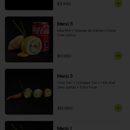
$11.990
Menú 5
Inka Roll + Gyozas de Cerdo + Coca 
Cola 220cc
$9.990
Menú 3
1 Hot Tori + 1 Cheese Tori + 1 Ebi Roll 
(env. palta) + 5 Ebi Furai
$18.990
Menú 1