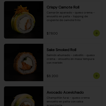
Crispy Camote Roll
Camarón apanado - queso crema - 
envuelto en palta - topping de 
crujiente de camote frito
$7.800
Sake Smoked Roll
Salmón ahumado - cebollín - queso 
crema - envuelto en masa tempura 
con merkén
$8.200
Avocado Acevichado
Champiñón furai - queso crema 
envuelto en palta con salsa 
acevichada