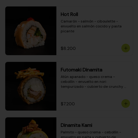
Hot Roll
Camarón - salmón - ciboulette - 
envuelto en salmón cocido y pasta 
picante
$8.200
Futomaki Dinamita
Atún apanado - queso crema - 
cebollín - envuelto en nori 
tempurizado - cubierto de crunchy 
kanikama en salsa DINAMITA!
$7.200
Dinamita Kami
Palmito - queso crema - cebollín - 
envuelto en palta y cubierto de 