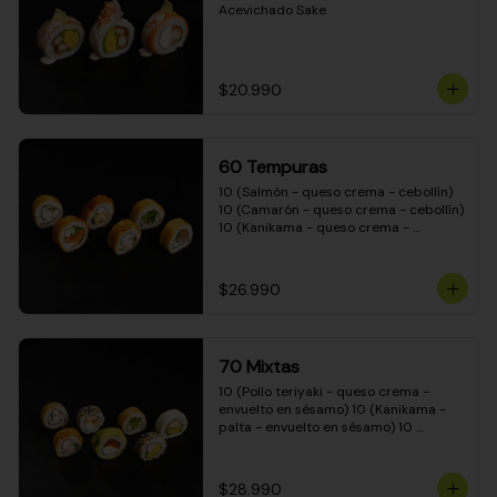
Acevichado Sake
$20.990
60 Tempuras
10 (Salmón - queso crema - cebollín) 
10 (Camarón - queso crema - cebollín) 
10 (Kanikama - queso crema - 
cebollín) 10 (Pimentón - queso crema 
- cebollín) 10 (Pollo teriyaki - queso 
crema - cebollín) 10 (Carne - queso 
$26.990
crema - cebollín)
70 Mixtas
10 (Pollo teriyaki - queso crema - 
envuelto en sésamo) 10 (Kanikama - 
palta - envuelto en sésamo) 10 
(Salmón - queso crema - envuelto en 
palta) 10 (Pollo teriyaki - queso crema 
- envuelto en queso crema) 10 
$28.990