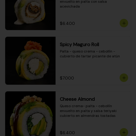
envuelto en palta con salsa 
acevichada
$6.400
Spicy Maguro Roll
Palta - queso crema - cebollín - 
cubierto de tartar picante de atún
$7.000
Cheese Almond
Queso crema- palta - cebollín 
envuelto en palta y salsa teriyaki 
cubierto en almendras tostadas
$6.400