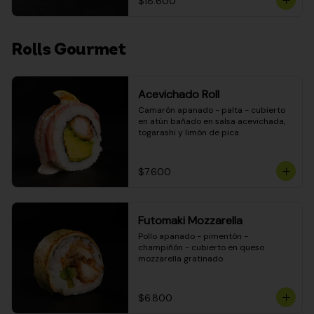
$18.600
Rolls Gourmet
Acevichado Roll
Camarón apanado - palta - cubierto 
en atún bañado en salsa acevichada, 
togarashi y limón de pica
$7.600
Futomaki Mozzarella
Pollo apanado - pimentón - 
champiñón - cubierto en queso 
mozzarella gratinado
$6.800