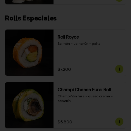
Rolls Especiales
Roll Royce
Salmón - camarón - palta
$7.200
Champi Cheese Furai Roll
Champiñón furai- queso crema - 
cebollín
$5.800