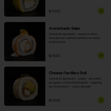
DINAMITA!
$7.000
Acevichado Sake
Camarón apanado - queso crema - 
envuelto en salmón bañado en salsa 
acevichada
$7.600
Cheese Parrillero Roll
Camarón apanado - palta - envuelto 
en queso crema flambeado - topping 
de chimichurri - salsa teriyaki
$7.800