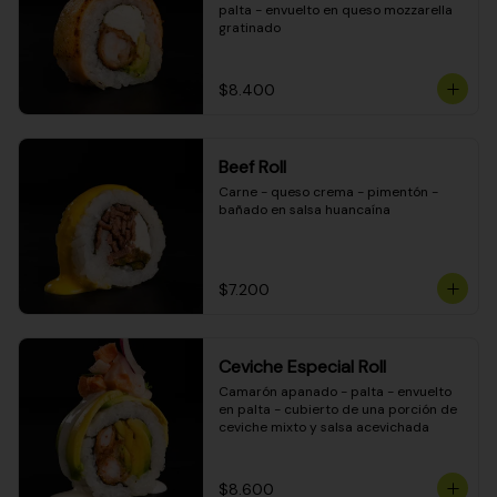
palta - envuelto en queso mozzarella 
gratinado
$8.400
Beef Roll
Carne - queso crema - pimentón - 
bañado en salsa huancaína
$7.200
Ceviche Especial Roll
Camarón apanado - palta - envuelto 
en palta - cubierto de una porción de 
ceviche mixto y salsa acevichada
$8.600