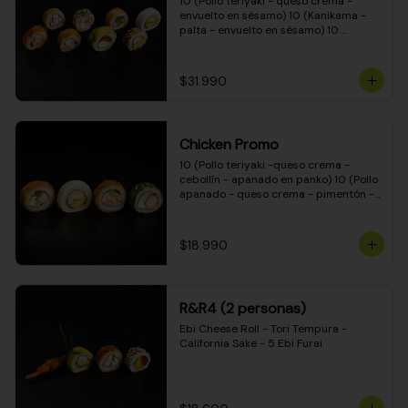
10 (Pollo teriyaki - queso crema - 
envuelto en sésamo) 10 (Kanikama - 
palta - envuelto en sésamo) 10 
(Salmón - queso crema - envuelto en 
palta) 10 (Pollo teriyaki - palta - 
envuelto en queso crema) 10 
$31.990
(Camarón - queso crema - cebollín - 
envuelto en masa tempura) 10 
(Kanikama - queso crema - cebollín - 
envuelto en masa tempura) 10 (Pollo 
Chicken Promo
teriyaki - queso crema - cebollín - 
envuelto en masa tempura) 10 
10 (Pollo teriyaki -queso crema - 
(Pimentón - queso crema - cebollín - 
cebollín - apanado en panko) 10 (Pollo 
envuelto en masa tempura)
apanado - queso crema - pimentón - 
apanado en panko) 10 (Pollo apanado 
- queso crema - palmito - envuelto en 
ciboulette) 10 (Pollo teriyaki - palta - 
$18.990
envuelto en queso crema)
R&R4 (2 personas)
Ebi Cheese Roll - Tori Tempura - 
California Sake - 5 Ebi Furai