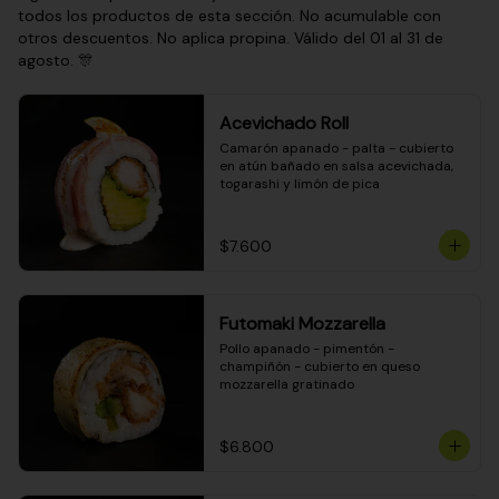
todos los productos de esta sección. No acumulable con
otros descuentos. No aplica propina. Válido del 01 al 31 de
agosto. 🎊
Acevichado Roll
Camarón apanado - palta - cubierto 
en atún bañado en salsa acevichada, 
togarashi y limón de pica
$7.600
Futomaki Mozzarella
Pollo apanado - pimentón - 
champiñón - cubierto en queso 
mozzarella gratinado
$6.800