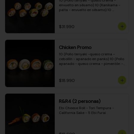
10 (Pollo teriyaki - queso crema - 
envuelto en sésamo) 10 (Kanikama - 
palta - envuelto en sésamo) 10 
(Salmón - queso crema - envuelto en 
palta) 10 (Pollo teriyaki - palta - 
envuelto en queso crema) 10 
$31.990
(Camarón - queso crema - cebollín - 
envuelto en masa tempura) 10 
(Kanikama - queso crema - cebollín - 
envuelto en masa tempura) 10 (Pollo 
Chicken Promo
teriyaki - queso crema - cebollín - 
envuelto en masa tempura) 10 
10 (Pollo teriyaki -queso crema - 
(Pimentón - queso crema - cebollín - 
cebollín - apanado en panko) 10 (Pollo 
envuelto en masa tempura)
apanado - queso crema - pimentón - 
apanado en panko) 10 (Pollo apanado 
- queso crema - palmito - envuelto en 
ciboulette) 10 (Pollo teriyaki - palta - 
$18.990
envuelto en queso crema)
R&R4 (2 personas)
Ebi Cheese Roll - Tori Tempura - 
California Sake - 5 Ebi Furai