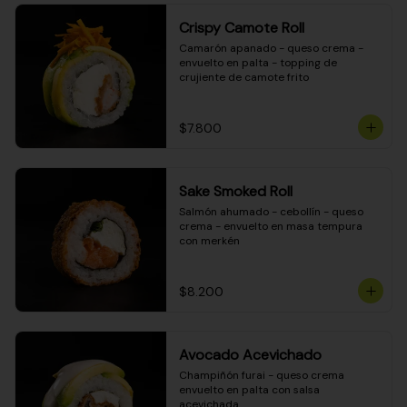
Crispy Camote Roll
Camarón apanado - queso crema - 
envuelto en palta - topping de 
crujiente de camote frito
$7.800
Sake Smoked Roll
Salmón ahumado - cebollín - queso 
crema - envuelto en masa tempura 
con merkén
$8.200
Avocado Acevichado
Champiñón furai - queso crema 
envuelto en palta con salsa 
acevichada