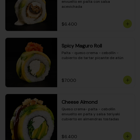
envuelto en palta con salsa 
acevichada
$6.400
Spicy Maguro Roll
Palta - queso crema - cebollín - 
cubierto de tartar picante de atún
$7.000
Cheese Almond
Queso crema- palta - cebollín 
envuelto en palta y salsa teriyaki 
cubierto en almendras tostadas
$6.400