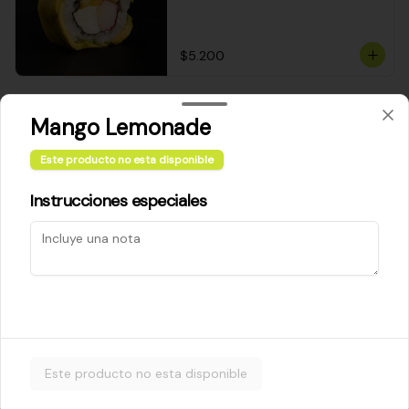
$5.200
Cheese Roll
Mango Lemonade
Queso crema - palta - cebollín
Este producto no esta disponible
Instrucciones especiales
$5.200
Ebi Roll
Camarón - palta
Este producto no esta disponible
$5.800