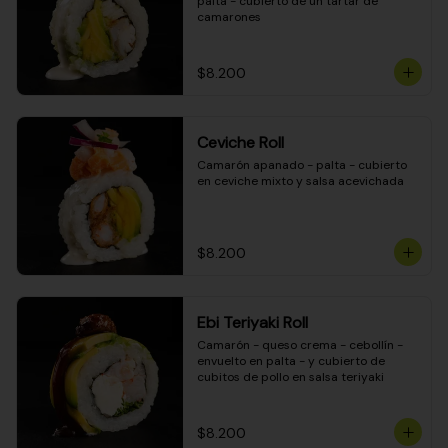
palta - cubierto de un tartar de 
camarones
$8.200
Ceviche Roll
Camarón apanado - palta - cubierto 
en ceviche mixto y salsa acevichada
$8.200
Ebi Teriyaki Roll
Camarón - queso crema - cebollín - 
envuelto en palta - y cubierto de 
cubitos de pollo en salsa teriyaki
$8.200