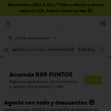
Bienvenidos a RICE & ROLL ®️ Pide tu directo y ahorra
hasta un 20%. Abierto todos los días 💥
Abrir menu de navegación
Login
¿Dónde quieres pedir?
Agosto con todo y descuentos 🤑
Sushi Burgers
Par
Acumula
R&R PUNTOS
Únete
Regístrate, gana puntos con tus compras
y canjealos por productos y más
Agosto con todo y descuentos 🤑
Ingresa el cupón AGOSTO y disfruta 15% de descuento en