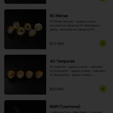
(Camarón - queso crema - cebollín - 
envuelto en masa tempura) 10 
(Kanikama - queso crema - cebollín - 
envuelto en masa tempura) 10 
60 Mixtas
(Pimentón - queso crema - cebollín - 
envuelto en masa tempura)
10 (Pollo teriyaki - queso crema - 
envuelto en sésamo) 10 (Kanikama - 
palta - envuelto en sésamo) 10 
(Salmón - queso crema - envuelto en 
palta) 10 (Pollo teriyaki - palta - 
envuelto en queso crema) 10 
$25.986
(Camarón - queso crema - cebollín - 
envuelto en masa tempura) 10 
(Pimentón - queso crema - cebollín - 
envuelto en masa tempura)
40 Tempuras
10 (Salmón - queso crema - cebollín) 
10 (Camarón - queso crema - cebollín) 
10 (Kanikama - queso crema - 
cebollín) 10 (Pollo teriyaki - queso 
crema - cebollín)
$20.990
R&R1 (1 persona)
California Tori - Sake Maki - 3 gyozas