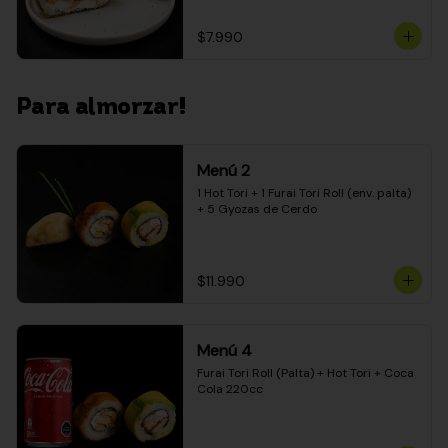
$7.990
Para almorzar!
Menú 2
1 Hot Tori + 1 Furai Tori Roll (env. palta) 
+ 5 Gyozas de Cerdo
$11.990
Menú 4
Furai Tori Roll (Palta) + Hot Tori + Coca 
Cola 220cc