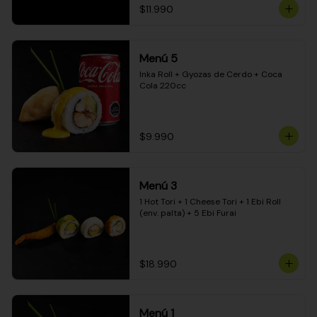
$11.990
Menú 5
Inka Roll + Gyozas de Cerdo + Coca 
Cola 220cc
$9.990
Menú 3
1 Hot Tori + 1 Cheese Tori + 1 Ebi Roll 
(env. palta) + 5 Ebi Furai
$18.990
Menú 1