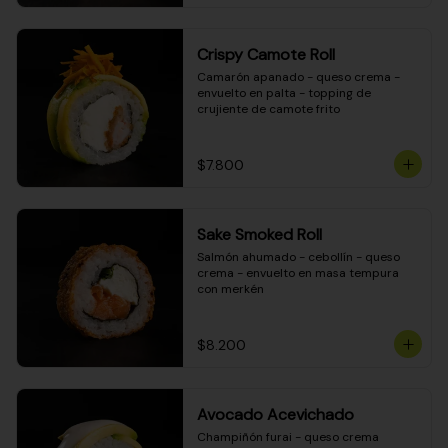
Crispy Camote Roll
Camarón apanado - queso crema - 
envuelto en palta - topping de 
crujiente de camote frito
$7.800
Sake Smoked Roll
Salmón ahumado - cebollín - queso 
crema - envuelto en masa tempura 
con merkén
$8.200
Avocado Acevichado
Champiñón furai - queso crema 