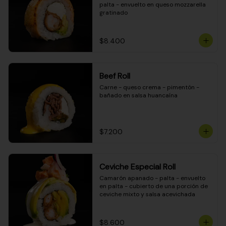
palta - envuelto en queso mozzarella 
gratinado
$8.400
Beef Roll
Carne - queso crema - pimentón - 
bañado en salsa huancaína
$7.200
Ceviche Especial Roll
Camarón apanado - palta - envuelto 
en palta - cubierto de una porción de 
ceviche mixto y salsa acevichada
$8.600