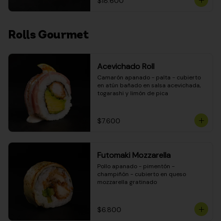
$18.600
Rolls Gourmet
Acevichado Roll
Camarón apanado - palta - cubierto 
en atún bañado en salsa acevichada, 
togarashi y limón de pica
$7.600
Futomaki Mozzarella
Pollo apanado - pimentón - 
champiñón - cubierto en queso 
mozzarella gratinado
$6.800