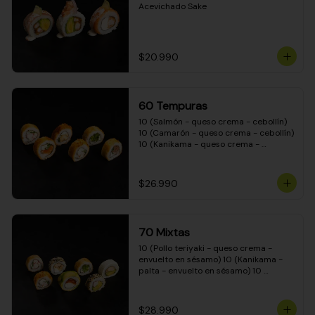
Acevichado Sake
$20.990
60 Tempuras
10 (Salmón - queso crema - cebollín) 
10 (Camarón - queso crema - cebollín) 
10 (Kanikama - queso crema - 
cebollín) 10 (Pimentón - queso crema 
- cebollín) 10 (Pollo teriyaki - queso 
crema - cebollín) 10 (Carne - queso 
$26.990
crema - cebollín)
70 Mixtas
10 (Pollo teriyaki - queso crema - 
envuelto en sésamo) 10 (Kanikama - 
palta - envuelto en sésamo) 10 
(Salmón - queso crema - envuelto en 
palta) 10 (Pollo teriyaki - queso crema 
- envuelto en queso crema) 10 
$28.990