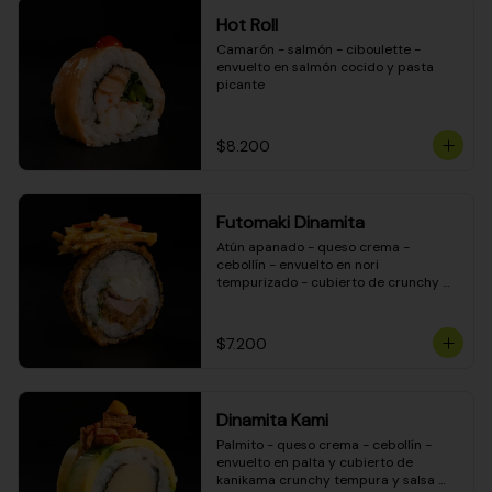
Hot Roll
Camarón - salmón - ciboulette - 
envuelto en salmón cocido y pasta 
picante
$8.200
Futomaki Dinamita
Atún apanado - queso crema - 
cebollín - envuelto en nori 
tempurizado - cubierto de crunchy 
kanikama en salsa DINAMITA!
$7.200
Dinamita Kami
Palmito - queso crema - cebollín - 
envuelto en palta y cubierto de 
kanikama crunchy tempura y salsa 