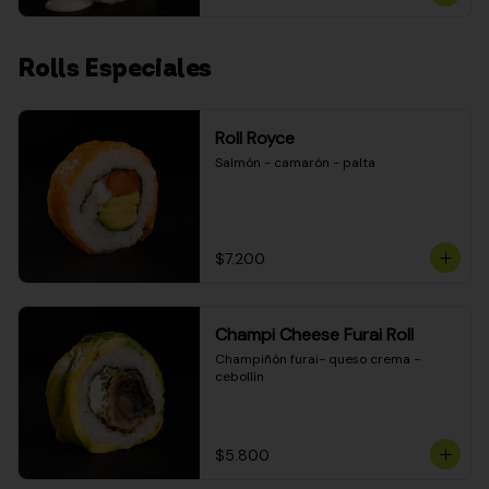
Rolls Especiales
Roll Royce
Salmón - camarón - palta
$7.200
Champi Cheese Furai Roll
Champiñón furai- queso crema - 
cebollín
$5.800