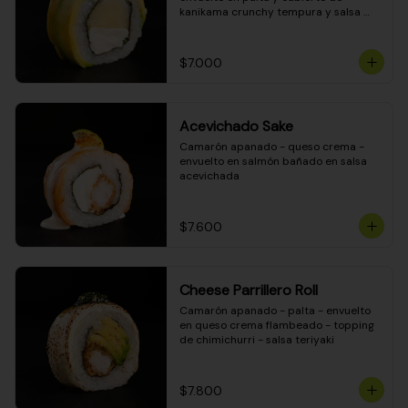
kanikama crunchy tempura y salsa 
DINAMITA!
$7.000
Acevichado Sake
Camarón apanado - queso crema - 
envuelto en salmón bañado en salsa 
acevichada
$7.600
Cheese Parrillero Roll
Camarón apanado - palta - envuelto 
en queso crema flambeado - topping 
de chimichurri - salsa teriyaki
$7.800