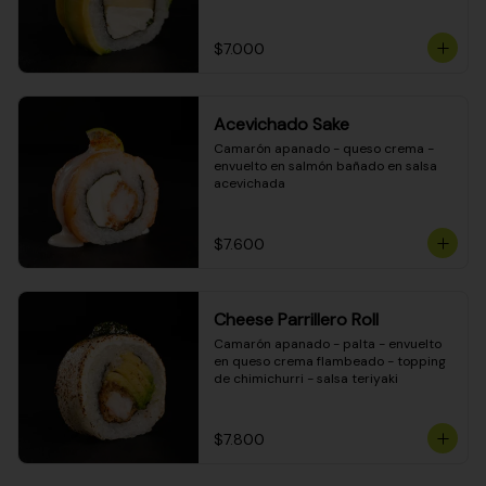
DINAMITA!
$7.000
Acevichado Sake
Camarón apanado - queso crema - 
envuelto en salmón bañado en salsa 
acevichada
$7.600
Cheese Parrillero Roll
Camarón apanado - palta - envuelto 
en queso crema flambeado - topping 
de chimichurri - salsa teriyaki
$7.800