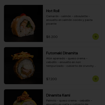
Hot Roll
Camarón - salmón - ciboulette - 
envuelto en salmón cocido y pasta 
picante
$8.200
Futomaki Dinamita
Atún apanado - queso crema - 
cebollín - envuelto en nori 
tempurizado - cubierto de crunchy 
kanikama en salsa DINAMITA!
$7.200
Dinamita Kami
Palmito - queso crema - cebollín - 
envuelto en palta y cubierto de 