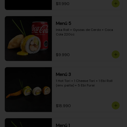
$11.990
Menú 5
Inka Roll + Gyozas de Cerdo + Coca 
Cola 220cc
$9.990
Menú 3
1 Hot Tori + 1 Cheese Tori + 1 Ebi Roll 
(env. palta) + 5 Ebi Furai
$18.990
Menú 1