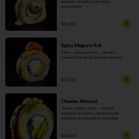
envuelto en palta con salsa 
acevichada
$6.400
Spicy Maguro Roll
Palta - queso crema - cebollín - 
cubierto de tartar picante de atún
$7.000
Cheese Almond
Queso crema- palta - cebollín 
envuelto en palta y salsa teriyaki 
cubierto en almendras tostadas
$6.400