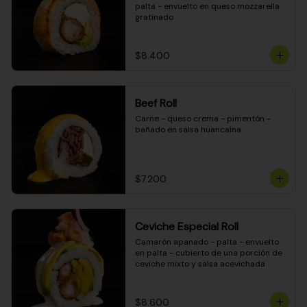
palta - envuelto en queso mozzarella 
gratinado
$8.400
Beef Roll
Carne - queso crema - pimentón - 
bañado en salsa huancaína
$7.200
Ceviche Especial Roll
Camarón apanado - palta - envuelto 
en palta - cubierto de una porción de 
ceviche mixto y salsa acevichada
$8.600