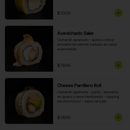
DINAMITA!
$7.000
Acevichado Sake
Camarón apanado - queso crema - 
envuelto en salmón bañado en salsa 
acevichada
$7.600
Cheese Parrillero Roll
Camarón apanado - palta - envuelto 
en queso crema flambeado - topping 
de chimichurri - salsa teriyaki
$7.800