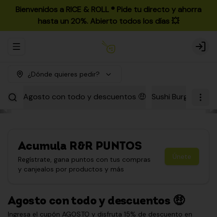
Bienvenidos a RICE & ROLL ®️ Pide tu directo y ahorra
hasta un 20%. Abierto todos los días 💥
Abrir menu de navegación
Login
¿Dónde quieres pedir?
Agosto con todo y descuentos 🤑
Sushi Burgers
Par
Acumula
R&R PUNTOS
Únete
Regístrate, gana puntos con tus compras
y canjealos por productos y más
Agosto con todo y descuentos 🤑
Ingresa el cupón AGOSTO y disfruta 15% de descuento en