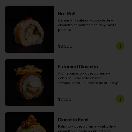
Hot Roll
Camarón - salmón - ciboulette - 
envuelto en salmón cocido y pasta 
picante
$8.200
Futomaki Dinamita
Atún apanado - queso crema - 
cebollín - envuelto en nori 
tempurizado - cubierto de crunchy 
kanikama en salsa DINAMITA!
$7.200
Dinamita Kami
Palmito - queso crema - cebollín - 
envuelto en palta y cubierto de 