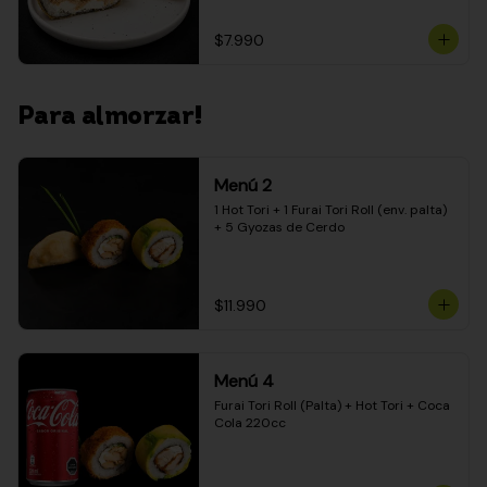
$7.990
Para almorzar!
Menú 2
1 Hot Tori + 1 Furai Tori Roll (env. palta) 
+ 5 Gyozas de Cerdo
$11.990
Menú 4
Furai Tori Roll (Palta) + Hot Tori + Coca 
Cola 220cc