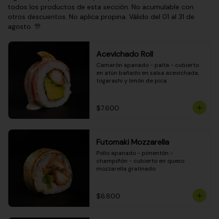
todos los productos de esta sección. No acumulable con
otros descuentos. No aplica propina. Válido del 01 al 31 de
agosto. 🎊
Acevichado Roll
Camarón apanado - palta - cubierto 
en atún bañado en salsa acevichada, 
togarashi y limón de pica
$7.600
Futomaki Mozzarella
Pollo apanado - pimentón - 
champiñón - cubierto en queso 
mozzarella gratinado
$6.800