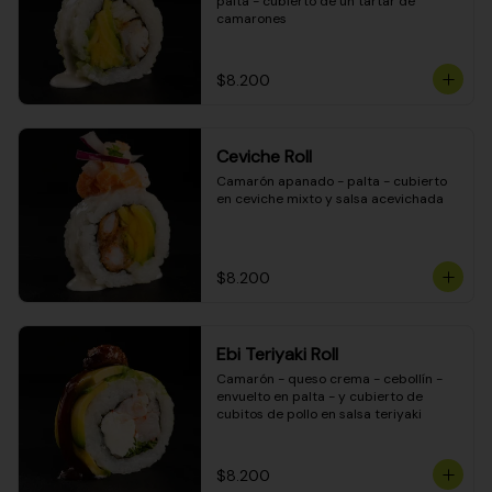
palta - cubierto de un tartar de 
camarones
$8.200
Ceviche Roll
Camarón apanado - palta - cubierto 
en ceviche mixto y salsa acevichada
$8.200
Ebi Teriyaki Roll
Camarón - queso crema - cebollín - 
envuelto en palta - y cubierto de 
cubitos de pollo en salsa teriyaki
$8.200