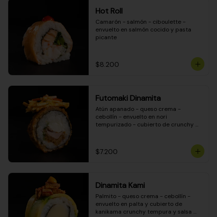
Hot Roll
Camarón - salmón - ciboulette - 
envuelto en salmón cocido y pasta 
picante
$8.200
Futomaki Dinamita
Atún apanado - queso crema - 
cebollín - envuelto en nori 
tempurizado - cubierto de crunchy 
kanikama en salsa DINAMITA!
$7.200
Dinamita Kami
Palmito - queso crema - cebollín - 
envuelto en palta y cubierto de 
kanikama crunchy tempura y salsa 