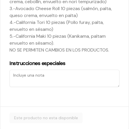
crema, cebollín, envuelto en nori tempurizado)
3.-Avocado Cheese Roll 10 piezas (salmón, palta,
queso crema, envuelto en palta)
$5.200
4.-California Tori 10 piezas (Pollo furay, palta,
envuelto en sésamo)
5.-California Maki 10 piezas (Kanikama, paltam
Cheese Roll
envuelto en sésamo).
Queso crema - palta - cebollín
NO SE PERMITEN CAMBIOS EN LOS PRODUCTOS.
Instrucciones especiales
$5.200
Ebi Roll
Camarón - palta
Este producto no esta disponible
$5.800