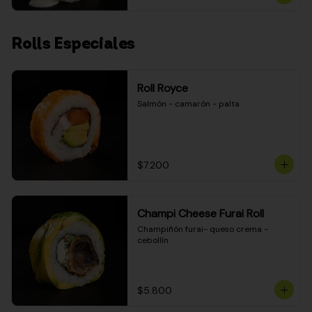
Rolls Especiales
Roll Royce
Salmón - camarón - palta
$7.200
Champi Cheese Furai Roll
Champiñón furai- queso crema - 
cebollín
$5.800