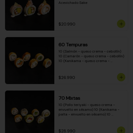
Acevichado Sake
$20.990
60 Tempuras
10 (Salmón - queso crema - cebollín) 
10 (Camarón - queso crema - cebollín) 
10 (Kanikama - queso crema - 
cebollín) 10 (Pimentón - queso crema 
- cebollín) 10 (Pollo teriyaki - queso 
crema - cebollín) 10 (Carne - queso 
$26.990
crema - cebollín)
70 Mixtas
10 (Pollo teriyaki - queso crema - 
envuelto en sésamo) 10 (Kanikama - 
palta - envuelto en sésamo) 10 
(Salmón - queso crema - envuelto en 
palta) 10 (Pollo teriyaki - queso crema 
- envuelto en queso crema) 10 
$28.990