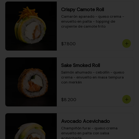
Crispy Camote Roll
Camarón apanado - queso crema - 
envuelto en palta - topping de 
crujiente de camote frito
$7.800
Sake Smoked Roll
Salmón ahumado - cebollín - queso 
crema - envuelto en masa tempura 
con merkén
$8.200
Avocado Acevichado
Champiñón furai - queso crema 
envuelto en palta con salsa 
acevichada