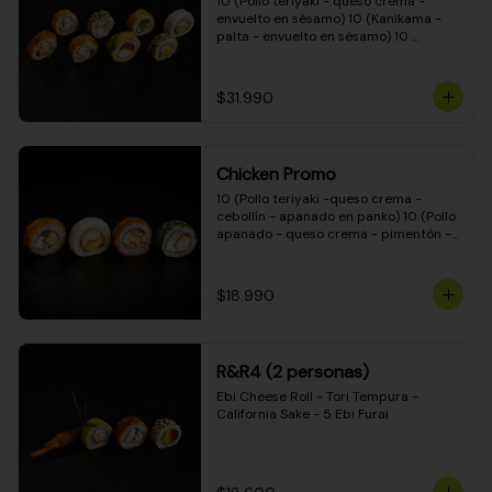
10 (Pollo teriyaki - queso crema - 
envuelto en sésamo) 10 (Kanikama - 
palta - envuelto en sésamo) 10 
(Salmón - queso crema - envuelto en 
palta) 10 (Pollo teriyaki - palta - 
envuelto en queso crema) 10 
$31.990
(Camarón - queso crema - cebollín - 
envuelto en masa tempura) 10 
(Kanikama - queso crema - cebollín - 
envuelto en masa tempura) 10 (Pollo 
Chicken Promo
teriyaki - queso crema - cebollín - 
envuelto en masa tempura) 10 
10 (Pollo teriyaki -queso crema - 
(Pimentón - queso crema - cebollín - 
cebollín - apanado en panko) 10 (Pollo 
envuelto en masa tempura)
apanado - queso crema - pimentón - 
apanado en panko) 10 (Pollo apanado 
- queso crema - palmito - envuelto en 
ciboulette) 10 (Pollo teriyaki - palta - 
$18.990
envuelto en queso crema)
R&R4 (2 personas)
Ebi Cheese Roll - Tori Tempura - 
California Sake - 5 Ebi Furai