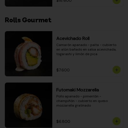
$18.600
Rolls Gourmet
Acevichado Roll
Camarón apanado - palta - cubierto 
en atún bañado en salsa acevichada, 
togarashi y limón de pica
$7.600
Futomaki Mozzarella
Pollo apanado - pimentón - 
champiñón - cubierto en queso 
mozzarella gratinado
$6.800