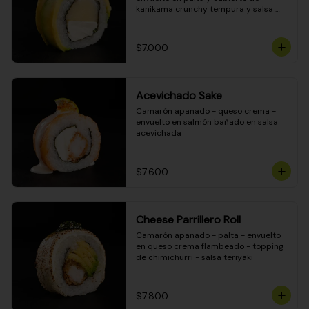
kanikama crunchy tempura y salsa 
DINAMITA!
$7.000
Acevichado Sake
Camarón apanado - queso crema - 
envuelto en salmón bañado en salsa 
acevichada
$7.600
Cheese Parrillero Roll
Camarón apanado - palta - envuelto 
en queso crema flambeado - topping 
de chimichurri - salsa teriyaki
$7.800