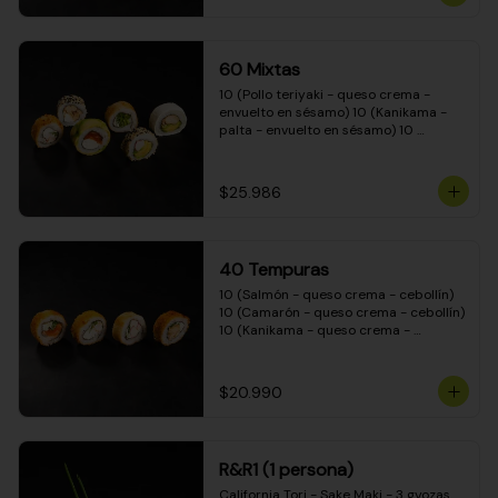
(Camarón - queso crema - cebollín - 
envuelto en masa tempura) 10 
(Kanikama - queso crema - cebollín - 
envuelto en masa tempura) 10 
60 Mixtas
(Pimentón - queso crema - cebollín - 
envuelto en masa tempura)
10 (Pollo teriyaki - queso crema - 
envuelto en sésamo) 10 (Kanikama - 
palta - envuelto en sésamo) 10 
(Salmón - queso crema - envuelto en 
palta) 10 (Pollo teriyaki - palta - 
envuelto en queso crema) 10 
$25.986
(Camarón - queso crema - cebollín - 
envuelto en masa tempura) 10 
(Pimentón - queso crema - cebollín - 
envuelto en masa tempura)
40 Tempuras
10 (Salmón - queso crema - cebollín) 
10 (Camarón - queso crema - cebollín) 
10 (Kanikama - queso crema - 
cebollín) 10 (Pollo teriyaki - queso 
crema - cebollín)
$20.990
R&R1 (1 persona)
California Tori - Sake Maki - 3 gyozas