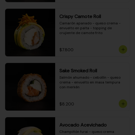
Crispy Camote Roll
Camarón apanado - queso crema - 
envuelto en palta - topping de 
crujiente de camote frito
$7.800
Sake Smoked Roll
Salmón ahumado - cebollín - queso 
crema - envuelto en masa tempura 
con merkén
$8.200
Avocado Acevichado
Champiñón furai - queso crema 