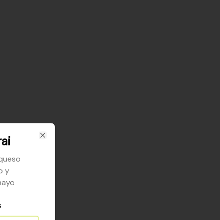
ai
Close
 queso
o y
mayo
s