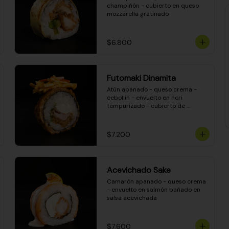
champiñón - cubierto en queso 
mozzarella gratinado
$6.800
Futomaki Dinamita
Atún apanado - queso crema - 
cebollín - envuelto en nori 
tempurizado - cubierto de 
crunchy kanikama en salsa 
DINAMITA!
$7.200
Acevichado Sake
Camarón apanado - queso crema 
- envuelto en salmón bañado en 
salsa acevichada
$7.600