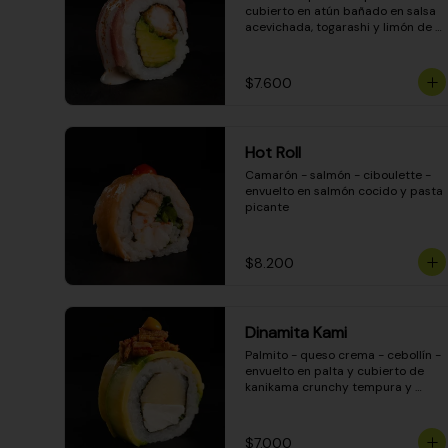
cubierto en atún bañado en salsa 
acevichada, togarashi y limón de 
pica
$7.600
Hot Roll
Camarón - salmón - ciboulette - 
envuelto en salmón cocido y pasta 
picante
$8.200
Dinamita Kami
Palmito - queso crema - cebollín - 
envuelto en palta y cubierto de 
kanikama crunchy tempura y 
salsa DINAMITA!
$7.000