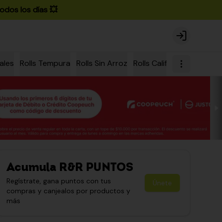
odos los días 💥
Login
ales
Rolls Tempura
Rolls Sin Arroz
Rolls California
Rolls Ch
Acumula
R&R PUNTOS
Regístrate, gana puntos con tus
Únete
compras y canjealos por productos y
más