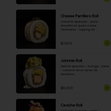
Cheese Parrillero Roll
Camarón apanado - palta - 
envuelto en queso crema 
flambeado - topping de 
chimichurri - salsa teriyaki
$7.800
Johnnie Roll
Salmón apanado - lechuga - palta 
- cubierto de un tartar de 
kanikama
$8.200
Ceviche Roll
Camarón apanado - palta - 