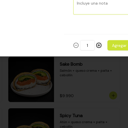
Camarón apanado - palta - 
envuelto en palta - cubierto de 
una porción de ceviche mixto y 
salsa acevichada
$8.600
Agregar
Sake Bomb
Salmón + queso crema + palta + 
cebollín
$9.990
Spicy Tuna
Atún + queso crema + palta + 
cebollín