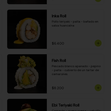
Inka Roll
Pollo teriyaki - palta - bañado en 
salsa huancaína
$6.400
Fish Roll
Pescado blanco apanado - pepino 
- palta - cubierto de un tartar de 
camarones
$8.200
Ebi Teriyaki Roll
Camarón - queso crema - cebollín 