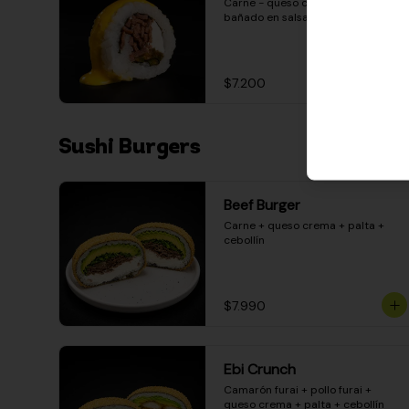
Carne - queso crema - pimentón - 
bañado en salsa huancaína
$7.200
Sushi Burgers
Beef Burger
Carne + queso crema + palta + 
cebollín
$7.990
Ebi Crunch
Camarón furai + pollo furai + 
queso crema + palta + cebollín