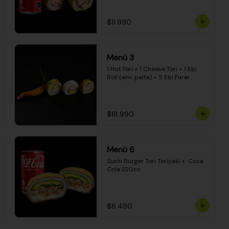
$11.990
Menú 3
1 Hot Tori + 1 Cheese Tori + 1 Ebi 
Roll (env. palta) + 5 Ebi Furai
$18.990
Menú 6
Sushi Burger Tori Teriyaki +  Coca 
Cola 220cc
$8.490