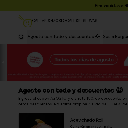
Bienvenidos a R
CARTA
PROMOS
LOCALES
RESERVAS
Agosto con todo y descuentos 🤑
Sushi Burge
Agosto con todo y descuentos 🤑
Ingresa el cupón AGOSTO y disfruta 15% de descuento en
otros descuentos. No aplica propina. Válido del 01 al 31 de
Acevichado Roll
Camarón apanado - palta - 