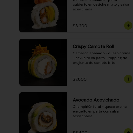
cubierto en ceviche mixto y salsa 
acevichada
$8.200
Crispy Camote Roll
Camarón apanado - queso crema 
- envuelto en palta - topping de 
crujiente de camote frito
$7.800
Avocado Acevichado
Champiñón furai - queso crema 
envuelto en palta con salsa 
acevichada
$6.400