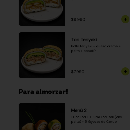
$9.990
Tori Teriyaki
Pollo teriyaki + queso crema + 
palta + cebollín
$7.990
Para almorzar!
Menú 2
1 Hot Tori + 1 Furai Tori Roll (env. 
palta) + 5 Gyozas de Cerdo