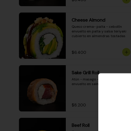
Cheese Almond
Queso crema- palta - cebollín 
envuelto en palta y salsa teriyaki 
cubierto en almendras tostadas
$6.400
Sake Grill Roll
Atún - masago - queso crema - 
envuelto en salmón gratinado
$8.200
Beef Roll