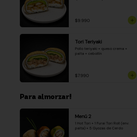
$9.990
Tori Teriyaki
Pollo teriyaki + queso crema + 
palta + cebollín
$7.990
Para almorzar!
Menú 2
1 Hot Tori + 1 Furai Tori Roll (env. 
palta) + 5 Gyozas de Cerdo