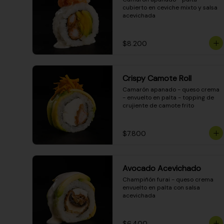
cubierto en ceviche mixto y salsa 
acevichada
$8.200
Crispy Camote Roll
Camarón apanado - queso crema 
- envuelto en palta - topping de 
crujiente de camote frito
$7.800
Avocado Acevichado
Champiñón furai - queso crema 
envuelto en palta con salsa 
acevichada
$6.400