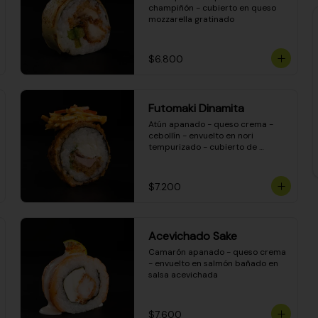
champiñón - cubierto en queso 
mozzarella gratinado
$6.800
Futomaki Dinamita
Atún apanado - queso crema - 
cebollín - envuelto en nori 
tempurizado - cubierto de 
crunchy kanikama en salsa 
DINAMITA!
$7.200
Acevichado Sake
Camarón apanado - queso crema 
- envuelto en salmón bañado en 
salsa acevichada
$7.600