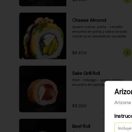
Cheese Almond
Queso crema- palta - cebollín 
envuelto en palta y salsa teriyaki 
cubierto en almendras tostadas
$6.400
Sake Grill Roll
Atún - masago - queso crema - 
envuelto en salmón gratinado
Ariz
Arizona
$8.200
Instruc
Beef Roll