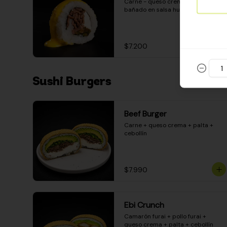
Carne - queso crema - pimentón - 
bañado en salsa huancaína
$7.200
Sushi Burgers
Beef Burger
Carne + queso crema + palta + 
cebollín
$7.990
Ebi Crunch
Camarón furai + pollo furai + 
queso crema + palta + cebollín