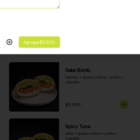
Camarón apanado - palta - 
envuelto en palta - cubierto de 
una porción de ceviche mixto y 
salsa acevichada
$8.600
Agregar
$2.600
Sake Bomb
Salmón + queso crema + palta + 
cebollín
$9.990
Spicy Tuna
Atún + queso crema + palta + 
cebollín