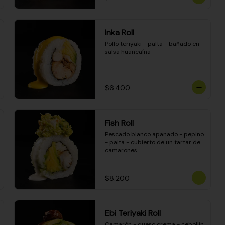
Inka Roll
Pollo teriyaki - palta - bañado en 
salsa huancaína
$6.400
Fish Roll
Pescado blanco apanado - pepino 
- palta - cubierto de un tartar de 
camarones
$8.200
Ebi Teriyaki Roll
Camarón - queso crema - cebollín 