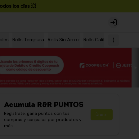
odos los días 💥
Login
ales
Rolls Tempura
Rolls Sin Arroz
Rolls California
Rolls Ch
Acumula
R&R PUNTOS
Regístrate, gana puntos con tus
Únete
compras y canjealos por productos y
más