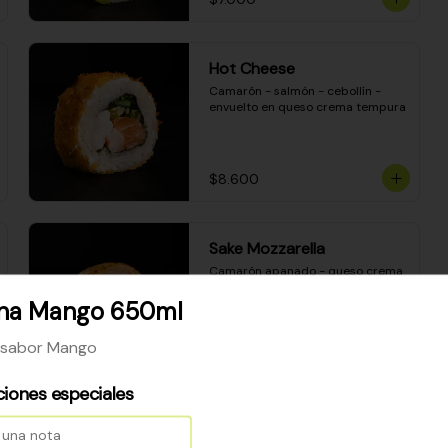
Hot Cheese
Camarón - salmón - cebollín - 
envuelto en queso crema tempura
$8.600
Sake Mozzarella
Camarón apanado - queso crema 
- palta - envuelto en queso 
mozzarella gratinado
ona Mango 650ml
 sabor Mango
$8.400
ciones especiales
Ceviche Especial Roll