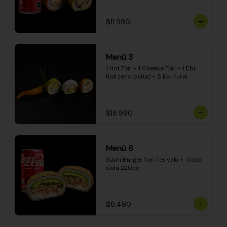
$11.990
Menú 3
1 Hot Tori + 1 Cheese Tori + 1 Ebi 
Roll (env. palta) + 5 Ebi Furai
$18.990
Menú 6
Sushi Burger Tori Teriyaki +  Coca 
Cola 220cc
$8.490