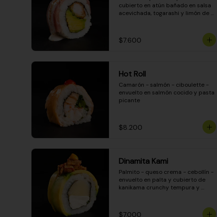
cubierto en atún bañado en salsa 
acevichada, togarashi y limón de 
pica
$7.600
Hot Roll
Camarón - salmón - ciboulette - 
envuelto en salmón cocido y pasta 
picante
$8.200
Dinamita Kami
Palmito - queso crema - cebollín - 
envuelto en palta y cubierto de 
kanikama crunchy tempura y 
salsa DINAMITA!
$7.000