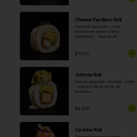
Cheese Parrillero Roll
Camarón apanado - palta - 
envuelto en queso crema 
flambeado - topping de 
chimichurri - salsa teriyaki
$7.800
Johnnie Roll
Salmón apanado - lechuga - palta 
- cubierto de un tartar de 
kanikama
$8.200
Ceviche Roll
Camarón apanado - palta - 