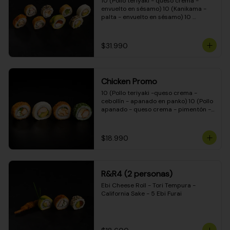
10 (Pollo teriyaki - queso crema - 
envuelto en sésamo) 10 (Kanikama - 
palta - envuelto en sésamo) 10 
(Salmón - queso crema - envuelto en 
palta) 10 (Pollo teriyaki - palta - 
envuelto en queso crema) 10 
$31.990
(Camarón - queso crema - cebollín - 
envuelto en masa tempura) 10 
(Kanikama - queso crema - cebollín - 
envuelto en masa tempura) 10 (Pollo 
Chicken Promo
teriyaki - queso crema - cebollín - 
envuelto en masa tempura) 10 
10 (Pollo teriyaki -queso crema - 
(Pimentón - queso crema - cebollín - 
cebollín - apanado en panko) 10 (Pollo 
envuelto en masa tempura)
apanado - queso crema - pimentón - 
apanado en panko) 10 (Pollo apanado 
- queso crema - palmito - envuelto en 
ciboulette) 10 (Pollo teriyaki - palta - 
$18.990
envuelto en queso crema)
R&R4 (2 personas)
Ebi Cheese Roll - Tori Tempura - 
California Sake - 5 Ebi Furai