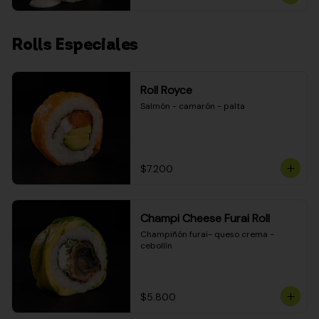
Rolls Especiales
Roll Royce
Salmón - camarón - palta
$7.200
Champi Cheese Furai Roll
Champiñón furai- queso crema - 
cebollín
$5.800