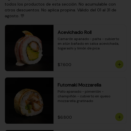
todos los productos de esta sección. No acumulable con
otros descuentos. No aplica propina. Válido del 01 al 31 de
agosto. 🎊
Acevichado Roll
Camarón apanado - palta - cubierto 
en atún bañado en salsa acevichada, 
togarashi y limón de pica
$7.600
Futomaki Mozzarella
Pollo apanado - pimentón - 
champiñón - cubierto en queso 
mozzarella gratinado
$6.800