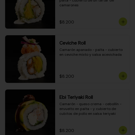
palta - cubierto de un tartar de 
camarones
$8.200
Ceviche Roll
Camarón apanado - palta - cubierto 
en ceviche mixto y salsa acevichada
$8.200
Ebi Teriyaki Roll
Camarón - queso crema - cebollín - 
envuelto en palta - y cubierto de 
cubitos de pollo en salsa teriyaki
$8.200