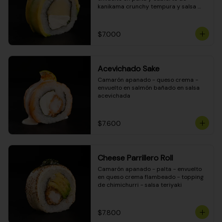
kanikama crunchy tempura y salsa 
DINAMITA!
$7.000
Acevichado Sake
Camarón apanado - queso crema - 
envuelto en salmón bañado en salsa 
acevichada
$7.600
Cheese Parrillero Roll
Camarón apanado - palta - envuelto 
en queso crema flambeado - topping 
de chimichurri - salsa teriyaki
$7.800