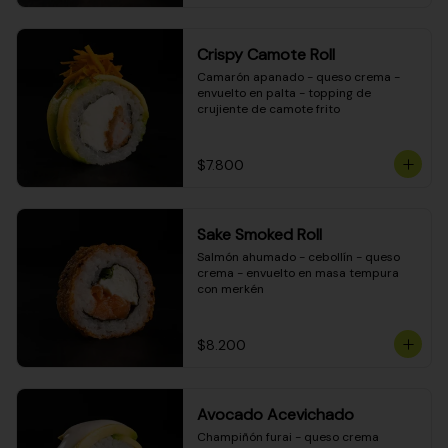
Crispy Camote Roll
Camarón apanado - queso crema - 
envuelto en palta - topping de 
crujiente de camote frito
$7.800
Sake Smoked Roll
Salmón ahumado - cebollín - queso 
crema - envuelto en masa tempura 
con merkén
$8.200
Avocado Acevichado
Champiñón furai - queso crema 