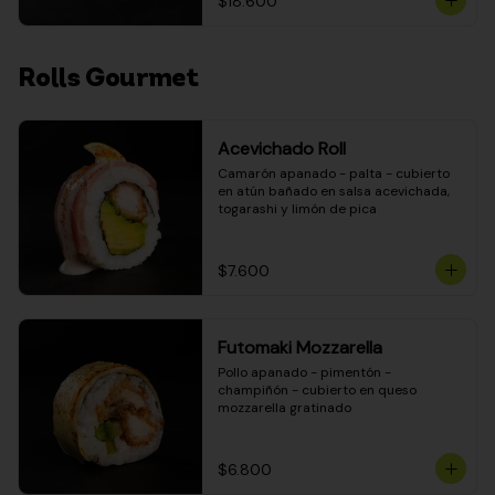
$18.600
Rolls Gourmet
Acevichado Roll
Camarón apanado - palta - cubierto 
en atún bañado en salsa acevichada, 
togarashi y limón de pica
$7.600
Futomaki Mozzarella
Pollo apanado - pimentón - 
champiñón - cubierto en queso 
mozzarella gratinado
$6.800