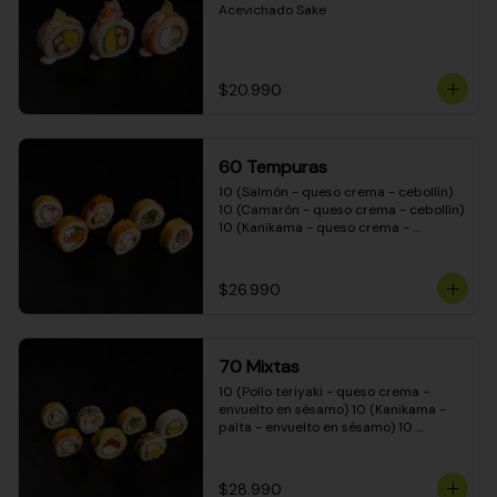
Acevichado Sake
$20.990
60 Tempuras
10 (Salmón - queso crema - cebollín) 
10 (Camarón - queso crema - cebollín) 
10 (Kanikama - queso crema - 
cebollín) 10 (Pimentón - queso crema 
- cebollín) 10 (Pollo teriyaki - queso 
crema - cebollín) 10 (Carne - queso 
$26.990
crema - cebollín)
70 Mixtas
10 (Pollo teriyaki - queso crema - 
envuelto en sésamo) 10 (Kanikama - 
palta - envuelto en sésamo) 10 
(Salmón - queso crema - envuelto en 
palta) 10 (Pollo teriyaki - queso crema 
- envuelto en queso crema) 10 
$28.990