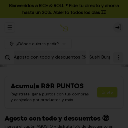
Bienvenidos a RICE & ROLL ®️ Pide tu directo y ahorra
hasta un 20%. Abierto todos los días 💥
Abrir menu de navegación
Login
¿Dónde quieres pedir?
Agosto con todo y descuentos 🤑
Sushi Burgers
Par
Acumula
R&R PUNTOS
Únete
Regístrate, gana puntos con tus compras
y canjealos por productos y más
Agosto con todo y descuentos 🤑
Ingresa el cupón AGOSTO y disfruta 15% de descuento en