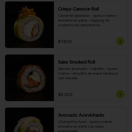
Crispy Camote Roll
Camarón apanado - queso crema - 
envuelto en palta - topping de 
crujiente de camote frito
$7.800
Sake Smoked Roll
Salmón ahumado - cebollín - queso 
crema - envuelto en masa tempura 
con merkén
$8.200
Avocado Acevichado
Champiñón furai - queso crema 
envuelto en palta con salsa 
acevichada