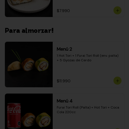
$7.990
Para almorzar!
Menú 2
1 Hot Tori + 1 Furai Tori Roll (env. palta) 
+ 5 Gyozas de Cerdo
$11.990
Menú 4
Furai Tori Roll (Palta) + Hot Tori + Coca 
Cola 220cc