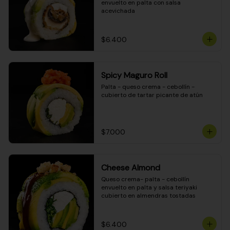
envuelto en palta con salsa 
acevichada
$6.400
Spicy Maguro Roll
Palta - queso crema - cebollín - 
cubierto de tartar picante de atún
$7.000
Cheese Almond
Queso crema- palta - cebollín 
envuelto en palta y salsa teriyaki 
cubierto en almendras tostadas
$6.400