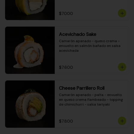
DINAMITA!
$7.000
Acevichado Sake
Camarón apanado - queso crema - 
envuelto en salmón bañado en salsa 
acevichada
$7.600
Cheese Parrillero Roll
Camarón apanado - palta - envuelto 
en queso crema flambeado - topping 
de chimichurri - salsa teriyaki
$7.800