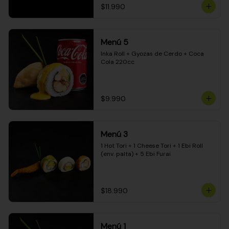
$11.990
Menú 5
Inka Roll + Gyozas de Cerdo + Coca 
Cola 220cc
$9.990
Menú 3
1 Hot Tori + 1 Cheese Tori + 1 Ebi Roll 
(env. palta) + 5 Ebi Furai
$18.990
Menú 1