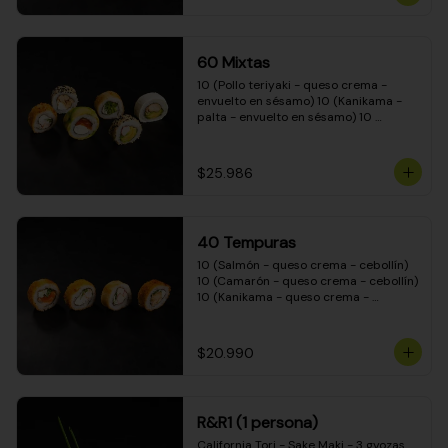
(Camarón - queso crema - cebollín - 
envuelto en masa tempura) 10 
(Kanikama - queso crema - cebollín - 
envuelto en masa tempura) 10 
60 Mixtas
(Pimentón - queso crema - cebollín - 
envuelto en masa tempura)
10 (Pollo teriyaki - queso crema - 
envuelto en sésamo) 10 (Kanikama - 
palta - envuelto en sésamo) 10 
(Salmón - queso crema - envuelto en 
palta) 10 (Pollo teriyaki - palta - 
envuelto en queso crema) 10 
$25.986
(Camarón - queso crema - cebollín - 
envuelto en masa tempura) 10 
(Pimentón - queso crema - cebollín - 
envuelto en masa tempura)
40 Tempuras
10 (Salmón - queso crema - cebollín) 
10 (Camarón - queso crema - cebollín) 
10 (Kanikama - queso crema - 
cebollín) 10 (Pollo teriyaki - queso 
crema - cebollín)
$20.990
R&R1 (1 persona)
California Tori - Sake Maki - 3 gyozas