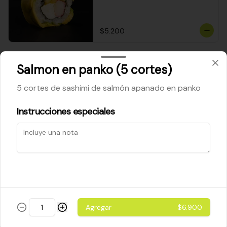
$5.200
Cheese Roll
Salmon en panko (5 cortes)
Queso crema - palta - cebollín
5 cortes de sashimi de salmón apanado en panko
Instrucciones especiales
$5.200
Ebi Roll
Camarón - palta
Agregar
$6.900
$5.800