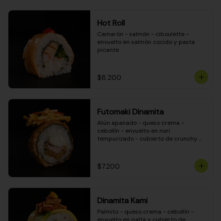
Hot Roll
Camarón - salmón - ciboulette - 
envuelto en salmón cocido y pasta 
picante
$8.200
Futomaki Dinamita
Atún apanado - queso crema - 
cebollín - envuelto en nori 
tempurizado - cubierto de crunchy 
kanikama en salsa DINAMITA!
$7.200
Dinamita Kami
Palmito - queso crema - cebollín - 
envuelto en palta y cubierto de 