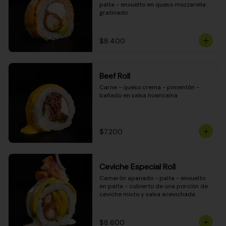
palta - envuelto en queso mozzarella 
gratinado
$8.400
Beef Roll
Carne - queso crema - pimentón - 
bañado en salsa huancaína
$7.200
Ceviche Especial Roll
Camarón apanado - palta - envuelto 
en palta - cubierto de una porción de 
ceviche mixto y salsa acevichada
$8.600