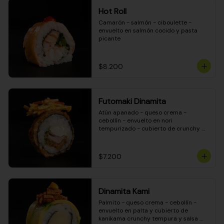
Hot Roll
Camarón - salmón - ciboulette - 
envuelto en salmón cocido y pasta 
picante
$8.200
Futomaki Dinamita
Atún apanado - queso crema - 
cebollín - envuelto en nori 
tempurizado - cubierto de crunchy 
kanikama en salsa DINAMITA!
$7.200
Dinamita Kami
Palmito - queso crema - cebollín - 
envuelto en palta y cubierto de 
kanikama crunchy tempura y salsa 