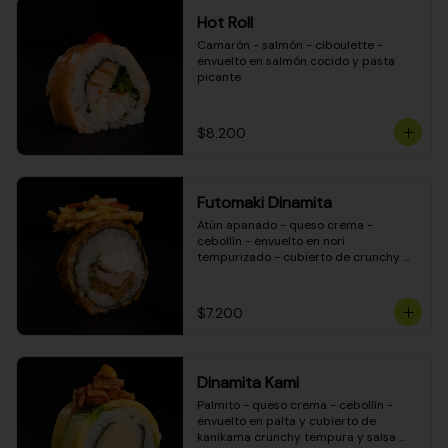
Hot Roll
Camarón - salmón - ciboulette - 
envuelto en salmón cocido y pasta 
picante
$8.200
Futomaki Dinamita
Atún apanado - queso crema - 
cebollín - envuelto en nori 
tempurizado - cubierto de crunchy 
kanikama en salsa DINAMITA!
$7.200
Dinamita Kami
Palmito - queso crema - cebollín - 
envuelto en palta y cubierto de 
kanikama crunchy tempura y salsa 