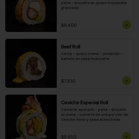
palta - envuelto en queso mozzarella 
gratinado
$8.400
Beef Roll
Carne - queso crema - pimentón - 
bañado en salsa huancaína
$7.200
Ceviche Especial Roll
Camarón apanado - palta - envuelto 
en palta - cubierto de una porción de 
ceviche mixto y salsa acevichada
$8.600