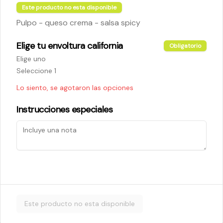
Este producto no esta disponible
Pulpo - queso crema - salsa spicy
$5.200
Elige tu envoltura california
Obligatorio
Elige uno
Cheese Roll
Seleccione 1
Queso crema - palta - cebollín
Lo siento, se agotaron las opciones
Instrucciones especiales
$5.200
Ebi Roll
Camarón - palta
Este producto no esta disponible
$5.800