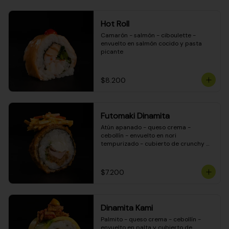
Hot Roll
Camarón - salmón - ciboulette - 
envuelto en salmón cocido y pasta 
picante
$8.200
Futomaki Dinamita
Atún apanado - queso crema - 
cebollín - envuelto en nori 
tempurizado - cubierto de crunchy 
kanikama en salsa DINAMITA!
$7.200
Dinamita Kami
Palmito - queso crema - cebollín - 
envuelto en palta y cubierto de 