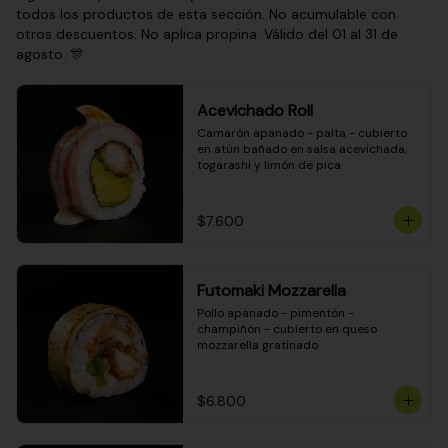
todos los productos de esta sección. No acumulable con
otros descuentos. No aplica propina. Válido del 01 al 31 de
agosto. 🎊
Acevichado Roll
Camarón apanado - palta - cubierto 
en atún bañado en salsa acevichada, 
togarashi y limón de pica
$7.600
Futomaki Mozzarella
Pollo apanado - pimentón - 
champiñón - cubierto en queso 
mozzarella gratinado
$6.800