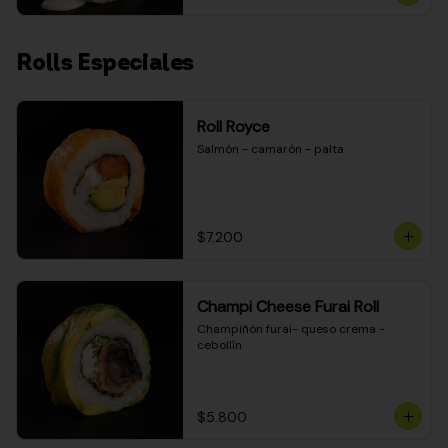
Rolls Especiales
Roll Royce
Salmón - camarón - palta
$7.200
Champi Cheese Furai Roll
Champiñón furai- queso crema - 
cebollín
$5.800