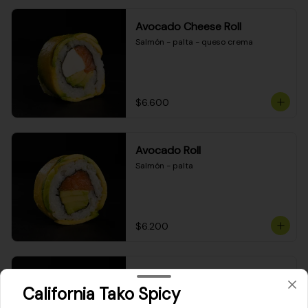
Avocado Cheese Roll
Salmón - palta - queso crema
$6.600
Avocado Roll
Salmón - palta
$6.200
Maki Cheese Roll
California Tako Spicy
Kanikama - queso crema - palta