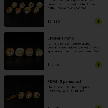
10 (Pollo teriyaki - queso crema - 
envuelto en sésamo) 10 (Kanikama - 
palta - envuelto en sésamo) 10 
(Salmón - queso crema - envuelto en 
palta) 10 (Pollo teriyaki - palta - 
envuelto en queso crema) 10 
$31.990
(Camarón - queso crema - cebollín - 
envuelto en masa tempura) 10 
(Kanikama - queso crema - cebollín - 
envuelto en masa tempura) 10 (Pollo 
Chicken Promo
teriyaki - queso crema - cebollín - 
envuelto en masa tempura) 10 
10 (Pollo teriyaki -queso crema - 
(Pimentón - queso crema - cebollín - 
cebollín - apanado en panko) 10 (Pollo 
envuelto en masa tempura)
apanado - queso crema - pimentón - 
apanado en panko) 10 (Pollo apanado 
- queso crema - palmito - envuelto en 
ciboulette) 10 (Pollo teriyaki - palta - 
$18.990
envuelto en queso crema)
R&R4 (2 personas)
Ebi Cheese Roll - Tori Tempura - 
California Sake - 5 Ebi Furai