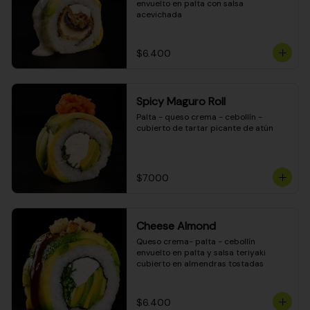
envuelto en palta con salsa 
acevichada
$6.400
Spicy Maguro Roll
Palta - queso crema - cebollín - 
cubierto de tartar picante de atún
$7.000
Cheese Almond
Queso crema- palta - cebollín 
envuelto en palta y salsa teriyaki 
cubierto en almendras tostadas
$6.400