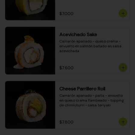
DINAMITA!
$7.000
Acevichado Sake
Camarón apanado - queso crema - 
envuelto en salmón bañado en salsa 
acevichada
$7.600
Cheese Parrillero Roll
Camarón apanado - palta - envuelto 
en queso crema flambeado - topping 
de chimichurri - salsa teriyaki
$7.800