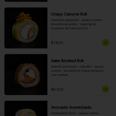
Crispy Camote Roll
Camarón apanado - queso crema - 
envuelto en palta - topping de 
crujiente de camote frito
$7.800
Sake Smoked Roll
Salmón ahumado - cebollín - queso 
crema - envuelto en masa tempura 
con merkén
$8.200
Avocado Acevichado
Champiñón furai - queso crema 