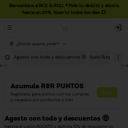
Bienvenidos a RICE & ROLL ®️ Pide tu directo y ahorra
hasta un 20%. Abierto todos los días 💥
Abrir menu de navegación
Login
¿Dónde quieres pedir?
Agosto con todo y descuentos 🤑
Sushi Burgers
Par
Acumula
R&R PUNTOS
Únete
Regístrate, gana puntos con tus compras
y canjealos por productos y más
Agosto con todo y descuentos 🤑
Ingresa el cupón AGOSTO y disfruta 15% de descuento en