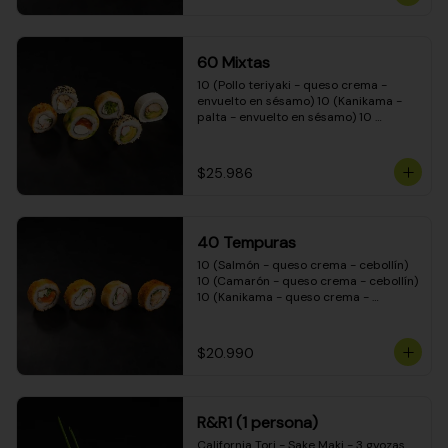
(Camarón - queso crema - cebollín - 
envuelto en masa tempura) 10 
(Kanikama - queso crema - cebollín - 
envuelto en masa tempura) 10 
60 Mixtas
(Pimentón - queso crema - cebollín - 
envuelto en masa tempura)
10 (Pollo teriyaki - queso crema - 
envuelto en sésamo) 10 (Kanikama - 
palta - envuelto en sésamo) 10 
(Salmón - queso crema - envuelto en 
palta) 10 (Pollo teriyaki - palta - 
envuelto en queso crema) 10 
$25.986
(Camarón - queso crema - cebollín - 
envuelto en masa tempura) 10 
(Pimentón - queso crema - cebollín - 
envuelto en masa tempura)
40 Tempuras
10 (Salmón - queso crema - cebollín) 
10 (Camarón - queso crema - cebollín) 
10 (Kanikama - queso crema - 
cebollín) 10 (Pollo teriyaki - queso 
crema - cebollín)
$20.990
R&R1 (1 persona)
California Tori - Sake Maki - 3 gyozas