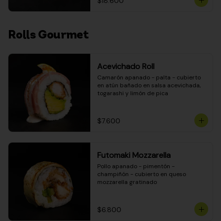
$18.600
Rolls Gourmet
Acevichado Roll
Camarón apanado - palta - cubierto 
en atún bañado en salsa acevichada, 
togarashi y limón de pica
$7.600
Futomaki Mozzarella
Pollo apanado - pimentón - 
champiñón - cubierto en queso 
mozzarella gratinado
$6.800