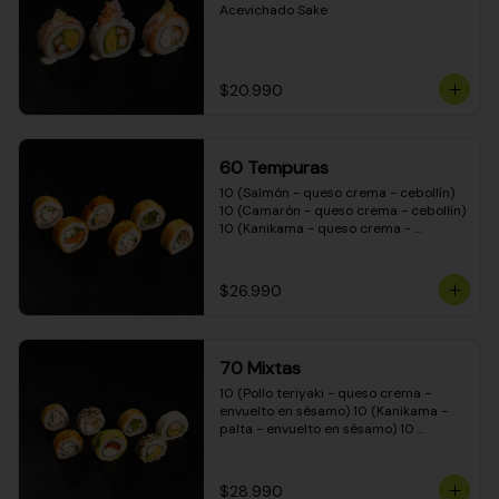
Acevichado Sake
$20.990
60 Tempuras
10 (Salmón - queso crema - cebollín) 
10 (Camarón - queso crema - cebollín) 
10 (Kanikama - queso crema - 
cebollín) 10 (Pimentón - queso crema 
- cebollín) 10 (Pollo teriyaki - queso 
crema - cebollín) 10 (Carne - queso 
$26.990
crema - cebollín)
70 Mixtas
10 (Pollo teriyaki - queso crema - 
envuelto en sésamo) 10 (Kanikama - 
palta - envuelto en sésamo) 10 
(Salmón - queso crema - envuelto en 
palta) 10 (Pollo teriyaki - queso crema 
- envuelto en queso crema) 10 
$28.990