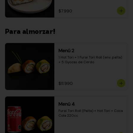
$7.990
Para almorzar!
Menú 2
1 Hot Tori + 1 Furai Tori Roll (env. palta) 
+ 5 Gyozas de Cerdo
$11.990
Menú 4
Furai Tori Roll (Palta) + Hot Tori + Coca 
Cola 220cc