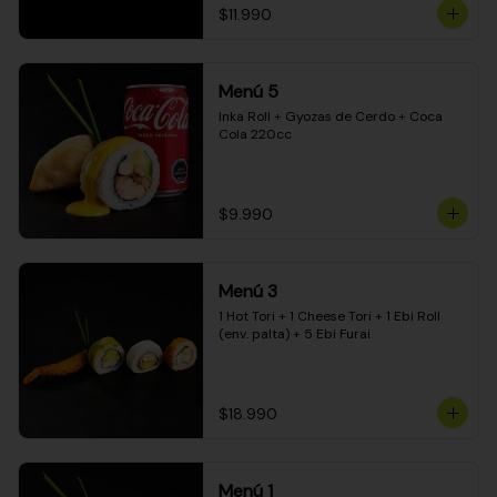
$11.990
Menú 5
Inka Roll + Gyozas de Cerdo + Coca 
Cola 220cc
$9.990
Menú 3
1 Hot Tori + 1 Cheese Tori + 1 Ebi Roll 
(env. palta) + 5 Ebi Furai
$18.990
Menú 1