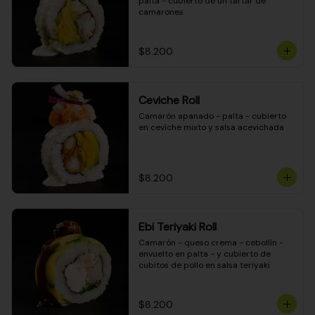
palta - cubierto de un tartar de 
camarones
$8.200
Ceviche Roll
Camarón apanado - palta - cubierto 
en ceviche mixto y salsa acevichada
$8.200
Ebi Teriyaki Roll
Camarón - queso crema - cebollín - 
envuelto en palta - y cubierto de 
cubitos de pollo en salsa teriyaki
$8.200