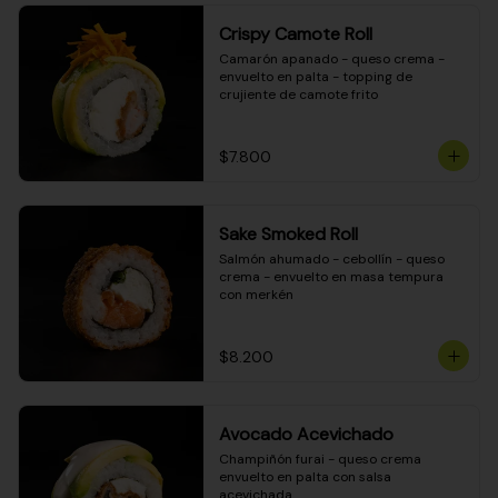
Crispy Camote Roll
Camarón apanado - queso crema - 
envuelto en palta - topping de 
crujiente de camote frito
$7.800
Sake Smoked Roll
Salmón ahumado - cebollín - queso 
crema - envuelto en masa tempura 
con merkén
$8.200
Avocado Acevichado
Champiñón furai - queso crema 
envuelto en palta con salsa 
acevichada