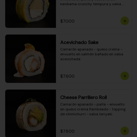
kanikama crunchy tempura y salsa 
DINAMITA!
$7.000
Acevichado Sake
Camarón apanado - queso crema - 
envuelto en salmón bañado en salsa 
acevichada
$7.600
Cheese Parrillero Roll
Camarón apanado - palta - envuelto 
en queso crema flambeado - topping 
de chimichurri - salsa teriyaki
$7.800