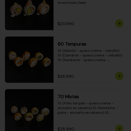
Acevichado Sake
$20.990
60 Tempuras
10 (Salmón - queso crema - cebollín) 
10 (Camarón - queso crema - cebollín) 
10 (Kanikama - queso crema - 
cebollín) 10 (Pimentón - queso crema 
- cebollín) 10 (Pollo teriyaki - queso 
crema - cebollín) 10 (Carne - queso 
$26.990
crema - cebollín)
70 Mixtas
10 (Pollo teriyaki - queso crema - 
envuelto en sésamo) 10 (Kanikama - 
palta - envuelto en sésamo) 10 
(Salmón - queso crema - envuelto en 
palta) 10 (Pollo teriyaki - queso crema 
- envuelto en queso crema) 10 
$28.990