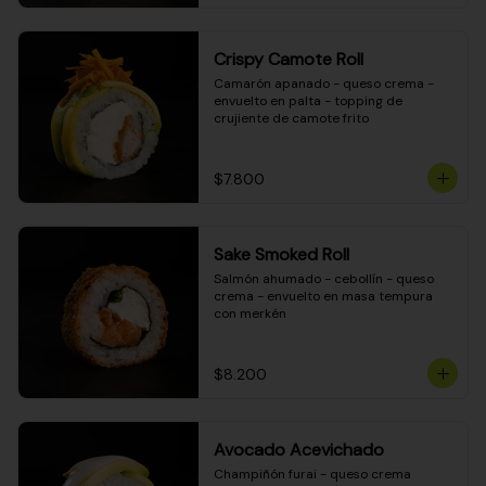
Crispy Camote Roll
Camarón apanado - queso crema - 
envuelto en palta - topping de 
crujiente de camote frito
$7.800
Sake Smoked Roll
Salmón ahumado - cebollín - queso 
crema - envuelto en masa tempura 
con merkén
$8.200
Avocado Acevichado
Champiñón furai - queso crema 