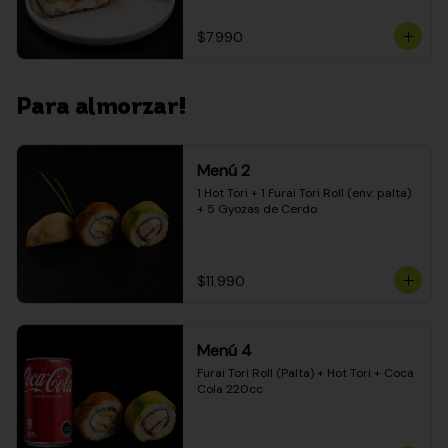
$7.990
Para almorzar!
Menú 2
1 Hot Tori + 1 Furai Tori Roll (env. palta) 
+ 5 Gyozas de Cerdo
$11.990
Menú 4
Furai Tori Roll (Palta) + Hot Tori + Coca 
Cola 220cc