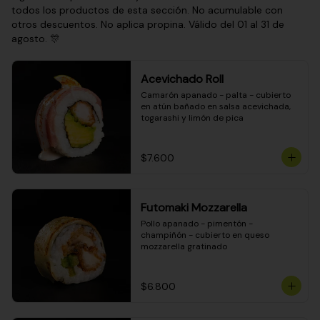
todos los productos de esta sección. No acumulable con
otros descuentos. No aplica propina. Válido del 01 al 31 de
agosto. 🎊
Acevichado Roll
Camarón apanado - palta - cubierto 
en atún bañado en salsa acevichada, 
togarashi y limón de pica
$7.600
Futomaki Mozzarella
Pollo apanado - pimentón - 
champiñón - cubierto en queso 
mozzarella gratinado
$6.800