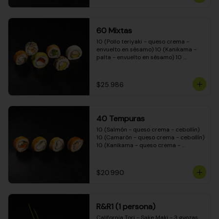
(Camarón - queso crema - cebollín - 
envuelto en masa tempura) 10 
(Kanikama - queso crema - cebollín - 
envuelto en masa tempura) 10 
60 Mixtas
(Pimentón - queso crema - cebollín - 
envuelto en masa tempura)
10 (Pollo teriyaki - queso crema - 
envuelto en sésamo) 10 (Kanikama - 
palta - envuelto en sésamo) 10 
(Salmón - queso crema - envuelto en 
palta) 10 (Pollo teriyaki - palta - 
envuelto en queso crema) 10 
$25.986
(Camarón - queso crema - cebollín - 
envuelto en masa tempura) 10 
(Pimentón - queso crema - cebollín - 
envuelto en masa tempura)
40 Tempuras
10 (Salmón - queso crema - cebollín) 
10 (Camarón - queso crema - cebollín) 
10 (Kanikama - queso crema - 
cebollín) 10 (Pollo teriyaki - queso 
crema - cebollín)
$20.990
R&R1 (1 persona)
California Tori - Sake Maki - 3 gyozas