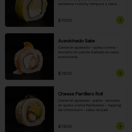
kanikama crunchy tempura y salsa 
DINAMITA!
$7.000
Acevichado Sake
Camarón apanado - queso crema - 
envuelto en salmón bañado en salsa 
acevichada
$7.600
Cheese Parrillero Roll
Camarón apanado - palta - envuelto 
en queso crema flambeado - topping 
de chimichurri - salsa teriyaki
$7.800