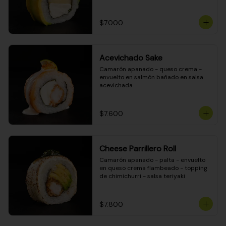
DINAMITA!
$7.000
Acevichado Sake
Camarón apanado - queso crema - 
envuelto en salmón bañado en salsa 
acevichada
$7.600
Cheese Parrillero Roll
Camarón apanado - palta - envuelto 
en queso crema flambeado - topping 
de chimichurri - salsa teriyaki
$7.800