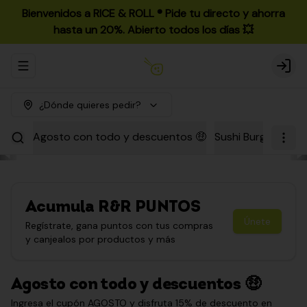
Bienvenidos a RICE & ROLL ®️ Pide tu directo y ahorra
hasta un 20%. Abierto todos los días 💥
Abrir menu de navegación
Login
¿Dónde quieres pedir?
Agosto con todo y descuentos 🤑
Sushi Burgers
Par
Acumula
R&R PUNTOS
Únete
Regístrate, gana puntos con tus compras
y canjealos por productos y más
Agosto con todo y descuentos 🤑
Ingresa el cupón AGOSTO y disfruta 15% de descuento en