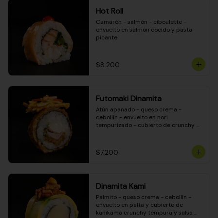
Hot Roll
Camarón - salmón - ciboulette - 
envuelto en salmón cocido y pasta 
picante
$8.200
Futomaki Dinamita
Atún apanado - queso crema - 
cebollín - envuelto en nori 
tempurizado - cubierto de crunchy 
kanikama en salsa DINAMITA!
$7.200
Dinamita Kami
Palmito - queso crema - cebollín - 
envuelto en palta y cubierto de 
kanikama crunchy tempura y salsa 