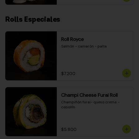
Rolls Especiales
Roll Royce
Salmón - camarón - palta
$7.200
Champi Cheese Furai Roll
Champiñón furai- queso crema - 
cebollín
$5.800