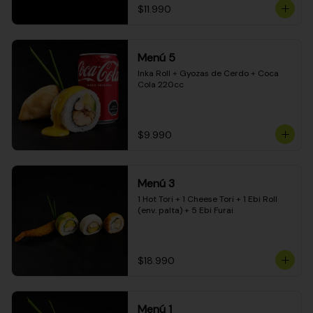
$11.990
Menú 5
Inka Roll + Gyozas de Cerdo + Coca 
Cola 220cc
$9.990
Menú 3
1 Hot Tori + 1 Cheese Tori + 1 Ebi Roll 
(env. palta) + 5 Ebi Furai
$18.990
Menú 1