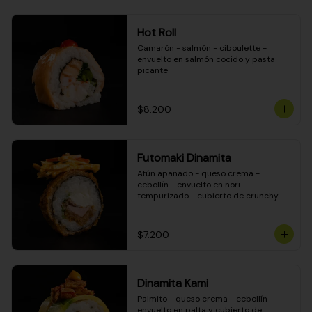
Hot Roll
Camarón - salmón - ciboulette - 
envuelto en salmón cocido y pasta 
picante
$8.200
Futomaki Dinamita
Atún apanado - queso crema - 
cebollín - envuelto en nori 
tempurizado - cubierto de crunchy 
kanikama en salsa DINAMITA!
$7.200
Dinamita Kami
Palmito - queso crema - cebollín - 
envuelto en palta y cubierto de 