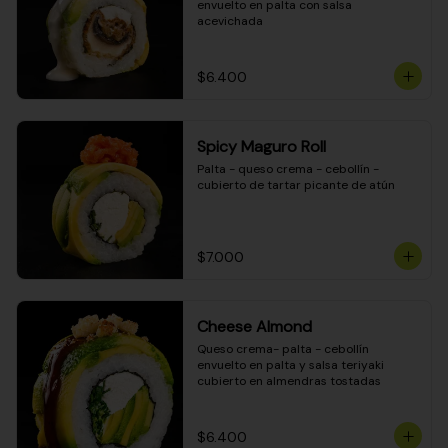
envuelto en palta con salsa 
acevichada
$6.400
Spicy Maguro Roll
Palta - queso crema - cebollín - 
cubierto de tartar picante de atún
$7.000
Cheese Almond
Queso crema- palta - cebollín 
envuelto en palta y salsa teriyaki 
cubierto en almendras tostadas
$6.400