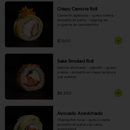
Crispy Camote Roll
Camarón apanado - queso crema - 
envuelto en palta - topping de 
crujiente de camote frito
$7.800
Sake Smoked Roll
Salmón ahumado - cebollín - queso 
crema - envuelto en masa tempura 
con merkén
$8.200
Avocado Acevichado
Champiñón furai - queso crema 
envuelto en palta con salsa 
acevichada