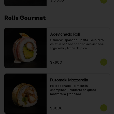
$18.600
Rolls Gourmet
Acevichado Roll
Camarón apanado - palta - cubierto 
en atún bañado en salsa acevichada, 
togarashi y limón de pica
$7.600
Futomaki Mozzarella
Pollo apanado - pimentón - 
champiñón - cubierto en queso 
mozzarella gratinado
$6.800