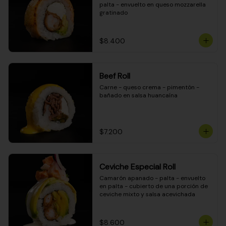
palta - envuelto en queso mozzarella 
gratinado
$8.400
Beef Roll
Carne - queso crema - pimentón - 
bañado en salsa huancaína
$7.200
Ceviche Especial Roll
Camarón apanado - palta - envuelto 
en palta - cubierto de una porción de 
ceviche mixto y salsa acevichada
$8.600