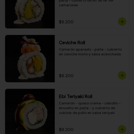
palta - cubierto de un tartar de 
camarones
$8.200
Ceviche Roll
Camarón apanado - palta - cubierto 
en ceviche mixto y salsa acevichada
$8.200
Ebi Teriyaki Roll
Camarón - queso crema - cebollín - 
envuelto en palta - y cubierto de 
cubitos de pollo en salsa teriyaki
$8.200