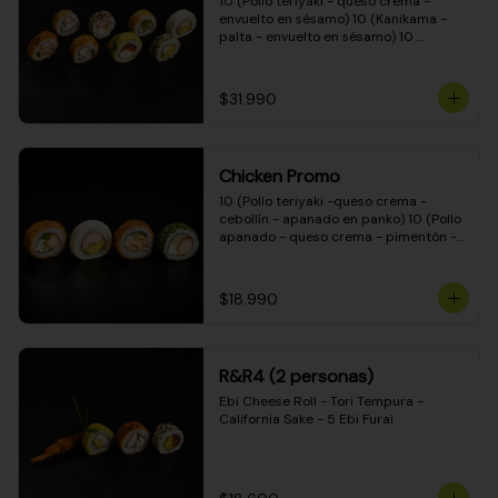
10 (Pollo teriyaki - queso crema - 
envuelto en sésamo) 10 (Kanikama - 
palta - envuelto en sésamo) 10 
(Salmón - queso crema - envuelto en 
palta) 10 (Pollo teriyaki - palta - 
envuelto en queso crema) 10 
$31.990
(Camarón - queso crema - cebollín - 
envuelto en masa tempura) 10 
(Kanikama - queso crema - cebollín - 
envuelto en masa tempura) 10 (Pollo 
Chicken Promo
teriyaki - queso crema - cebollín - 
envuelto en masa tempura) 10 
10 (Pollo teriyaki -queso crema - 
(Pimentón - queso crema - cebollín - 
cebollín - apanado en panko) 10 (Pollo 
envuelto en masa tempura)
apanado - queso crema - pimentón - 
apanado en panko) 10 (Pollo apanado 
- queso crema - palmito - envuelto en 
ciboulette) 10 (Pollo teriyaki - palta - 
$18.990
envuelto en queso crema)
R&R4 (2 personas)
Ebi Cheese Roll - Tori Tempura - 
California Sake - 5 Ebi Furai