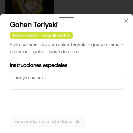
$5.200
Gohan Teriyaki
Este producto no esta disponible
Cheese Roll
Pollo caramelizado en salsa teriyaki - queso crema -
Queso crema - palta - cebollín
palmitos - palta - base de arroz
Instrucciones especiales
$5.200
Ebi Roll
Camarón - palta
Este producto no esta disponible
$5.800