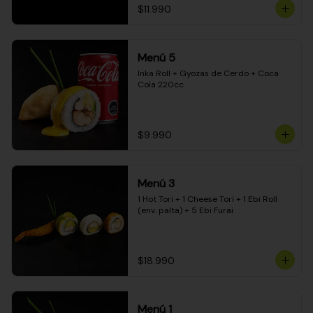
$11.990
Menú 5
Inka Roll + Gyozas de Cerdo + Coca 
Cola 220cc
$9.990
Menú 3
1 Hot Tori + 1 Cheese Tori + 1 Ebi Roll 
(env. palta) + 5 Ebi Furai
$18.990
Menú 1