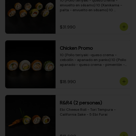
10 (Pollo teriyaki - queso crema - 
envuelto en sésamo) 10 (Kanikama - 
palta - envuelto en sésamo) 10 
(Salmón - queso crema - envuelto en 
palta) 10 (Pollo teriyaki - palta - 
envuelto en queso crema) 10 
$31.990
(Camarón - queso crema - cebollín - 
envuelto en masa tempura) 10 
(Kanikama - queso crema - cebollín - 
envuelto en masa tempura) 10 (Pollo 
Chicken Promo
teriyaki - queso crema - cebollín - 
envuelto en masa tempura) 10 
10 (Pollo teriyaki -queso crema - 
(Pimentón - queso crema - cebollín - 
cebollín - apanado en panko) 10 (Pollo 
envuelto en masa tempura)
apanado - queso crema - pimentón - 
apanado en panko) 10 (Pollo apanado 
- queso crema - palmito - envuelto en 
ciboulette) 10 (Pollo teriyaki - palta - 
$18.990
envuelto en queso crema)
R&R4 (2 personas)
Ebi Cheese Roll - Tori Tempura - 
California Sake - 5 Ebi Furai