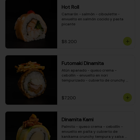
Hot Roll
Camarón - salmón - ciboulette - 
envuelto en salmón cocido y pasta 
picante
$8.200
Futomaki Dinamita
Atún apanado - queso crema - 
cebollín - envuelto en nori 
tempurizado - cubierto de crunchy 
kanikama en salsa DINAMITA!
$7.200
Dinamita Kami
Palmito - queso crema - cebollín - 
envuelto en palta y cubierto de 
kanikama crunchy tempura y salsa 