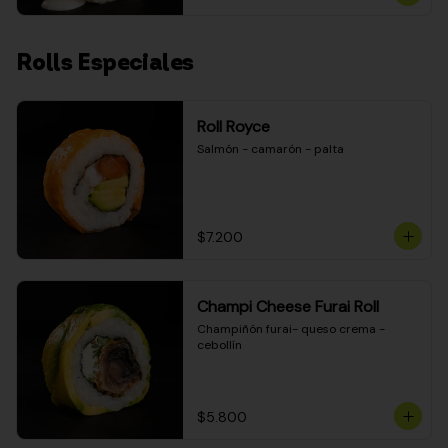
Rolls Especiales
Roll Royce
Salmón - camarón - palta
$7.200
Champi Cheese Furai Roll
Champiñón furai- queso crema - 
cebollín
$5.800