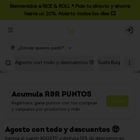
Bienvenidos a RICE & ROLL ®️ Pide tu directo y ahorra
hasta un 20%. Abierto todos los días 💥
Abrir menu de navegación
Login
¿Dónde quieres pedir?
Agosto con todo y descuentos 🤑
Sushi Burgers
Par
Acumula
R&R PUNTOS
Únete
Regístrate, gana puntos con tus compras
y canjealos por productos y más
Agosto con todo y descuentos 🤑
Ingresa el cupón AGOSTO y disfruta 15% de descuento en