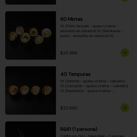
(Camarón - queso crema - cebollín - 
envuelto en masa tempura) 10 
(Kanikama - queso crema - cebollín - 
envuelto en masa tempura) 10 
60 Mixtas
(Pimentón - queso crema - cebollín - 
envuelto en masa tempura)
10 (Pollo teriyaki - queso crema - 
envuelto en sésamo) 10 (Kanikama - 
palta - envuelto en sésamo) 10 
(Salmón - queso crema - envuelto en 
palta) 10 (Pollo teriyaki - palta - 
envuelto en queso crema) 10 
$25.986
(Camarón - queso crema - cebollín - 
envuelto en masa tempura) 10 
(Pimentón - queso crema - cebollín - 
envuelto en masa tempura)
40 Tempuras
10 (Salmón - queso crema - cebollín) 
10 (Camarón - queso crema - cebollín) 
10 (Kanikama - queso crema - 
cebollín) 10 (Pollo teriyaki - queso 
crema - cebollín)
$20.990
R&R1 (1 persona)
California Tori - Sake Maki - 3 gyozas