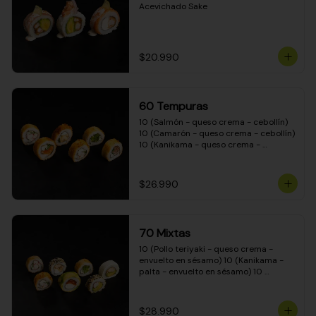
Acevichado Sake
$20.990
60 Tempuras
10 (Salmón - queso crema - cebollín) 
10 (Camarón - queso crema - cebollín) 
10 (Kanikama - queso crema - 
cebollín) 10 (Pimentón - queso crema 
- cebollín) 10 (Pollo teriyaki - queso 
crema - cebollín) 10 (Carne - queso 
$26.990
crema - cebollín)
70 Mixtas
10 (Pollo teriyaki - queso crema - 
envuelto en sésamo) 10 (Kanikama - 
palta - envuelto en sésamo) 10 
(Salmón - queso crema - envuelto en 
palta) 10 (Pollo teriyaki - queso crema 
- envuelto en queso crema) 10 
$28.990