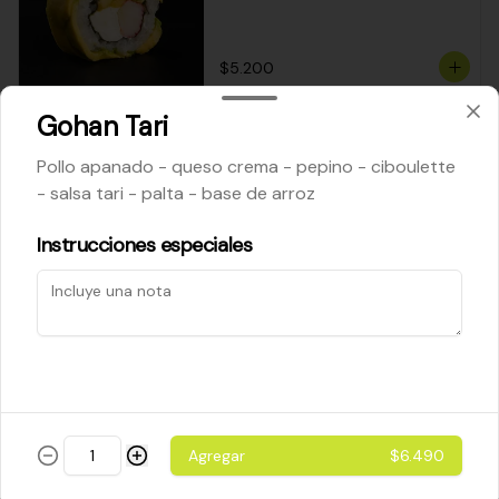
$5.200
Gohan Tari
Cheese Roll
Pollo apanado - queso crema - pepino - ciboulette
Queso crema - palta - cebollín
- salsa tari - palta - base de arroz
Instrucciones especiales
$5.200
Ebi Roll
Camarón - palta
Agregar
$6.490
$5.800