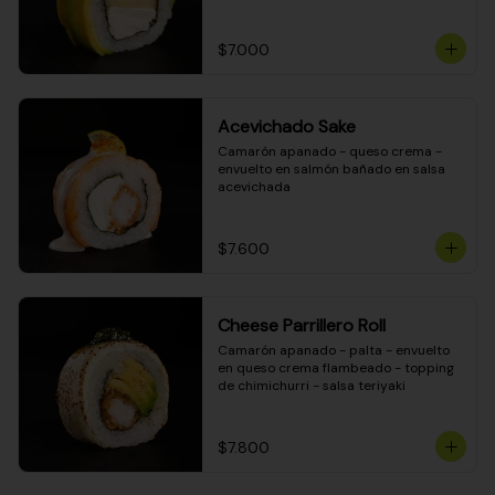
DINAMITA!
$7.000
Acevichado Sake
Camarón apanado - queso crema - 
envuelto en salmón bañado en salsa 
acevichada
$7.600
Cheese Parrillero Roll
Camarón apanado - palta - envuelto 
en queso crema flambeado - topping 
de chimichurri - salsa teriyaki
$7.800