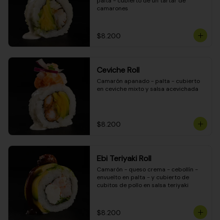
palta - cubierto de un tartar de 
camarones
$8.200
Ceviche Roll
Camarón apanado - palta - cubierto 
en ceviche mixto y salsa acevichada
$8.200
Ebi Teriyaki Roll
Camarón - queso crema - cebollín - 
envuelto en palta - y cubierto de 
cubitos de pollo en salsa teriyaki
$8.200