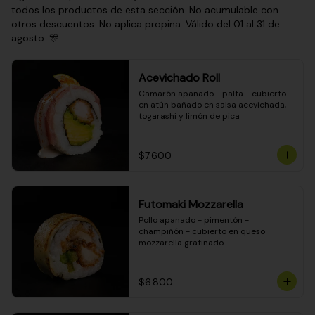
todos los productos de esta sección. No acumulable con
otros descuentos. No aplica propina. Válido del 01 al 31 de
agosto. 🎊
Acevichado Roll
Camarón apanado - palta - cubierto 
en atún bañado en salsa acevichada, 
togarashi y limón de pica
$7.600
Futomaki Mozzarella
Pollo apanado - pimentón - 
champiñón - cubierto en queso 
mozzarella gratinado
$6.800