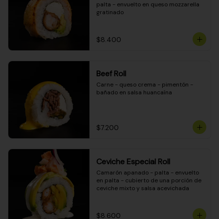
palta - envuelto en queso mozzarella 
gratinado
$8.400
Beef Roll
Carne - queso crema - pimentón - 
bañado en salsa huancaína
$7.200
Ceviche Especial Roll
Camarón apanado - palta - envuelto 
en palta - cubierto de una porción de 
ceviche mixto y salsa acevichada
$8.600