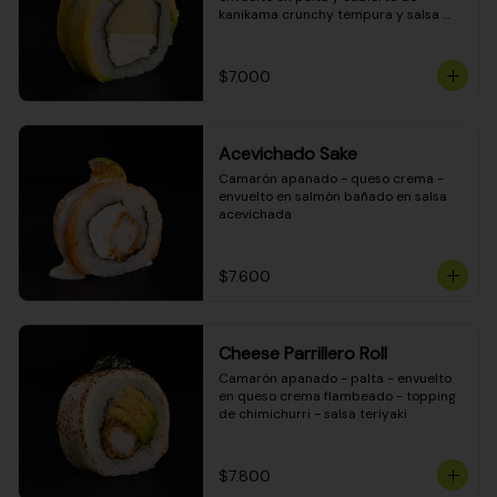
kanikama crunchy tempura y salsa 
DINAMITA!
$7.000
Acevichado Sake
Camarón apanado - queso crema - 
envuelto en salmón bañado en salsa 
acevichada
$7.600
Cheese Parrillero Roll
Camarón apanado - palta - envuelto 
en queso crema flambeado - topping 
de chimichurri - salsa teriyaki
$7.800