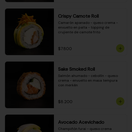
Crispy Camote Roll
Camarón apanado - queso crema - 
envuelto en palta - topping de 
crujiente de camote frito
$7.800
Sake Smoked Roll
Salmón ahumado - cebollín - queso 
crema - envuelto en masa tempura 
con merkén
$8.200
Avocado Acevichado
Champiñón furai - queso crema 