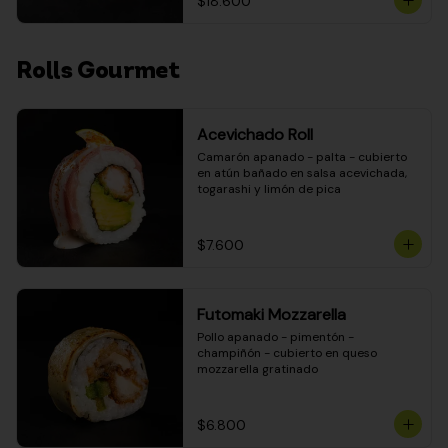
$18.600
Rolls Gourmet
Acevichado Roll
Camarón apanado - palta - cubierto 
en atún bañado en salsa acevichada, 
togarashi y limón de pica
$7.600
Futomaki Mozzarella
Pollo apanado - pimentón - 
champiñón - cubierto en queso 
mozzarella gratinado
$6.800