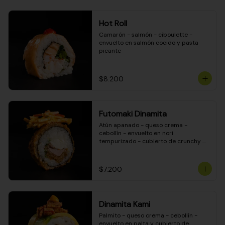
Hot Roll
Camarón - salmón - ciboulette - 
envuelto en salmón cocido y pasta 
picante
$8.200
Futomaki Dinamita
Atún apanado - queso crema - 
cebollín - envuelto en nori 
tempurizado - cubierto de crunchy 
kanikama en salsa DINAMITA!
$7.200
Dinamita Kami
Palmito - queso crema - cebollín - 
envuelto en palta y cubierto de 