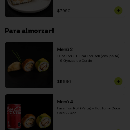
$7.990
Para almorzar!
Menú 2
1 Hot Tori + 1 Furai Tori Roll (env. palta) 
+ 5 Gyozas de Cerdo
$11.990
Menú 4
Furai Tori Roll (Palta) + Hot Tori + Coca 
Cola 220cc