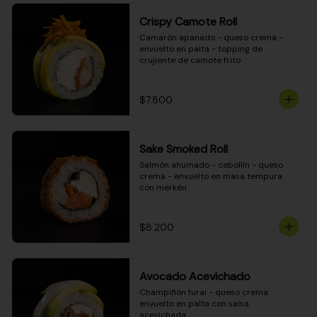
Crispy Camote Roll
Camarón apanado - queso crema - 
envuelto en palta - topping de 
crujiente de camote frito
$7.800
Sake Smoked Roll
Salmón ahumado - cebollín - queso 
crema - envuelto en masa tempura 
con merkén
$8.200
Avocado Acevichado
Champiñón furai - queso crema 
envuelto en palta con salsa 
acevichada