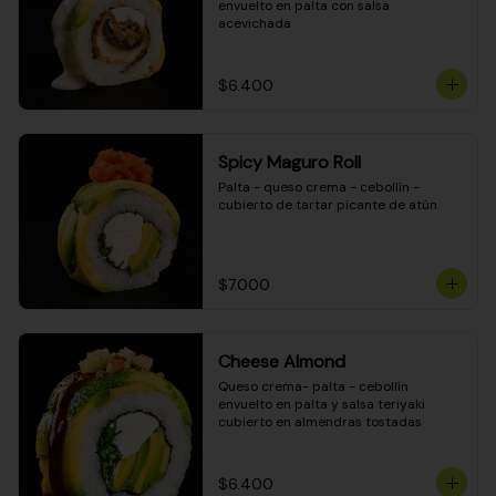
envuelto en palta con salsa 
acevichada
$6.400
Spicy Maguro Roll
Palta - queso crema - cebollín - 
cubierto de tartar picante de atún
$7.000
Cheese Almond
Queso crema- palta - cebollín 
envuelto en palta y salsa teriyaki 
cubierto en almendras tostadas
$6.400