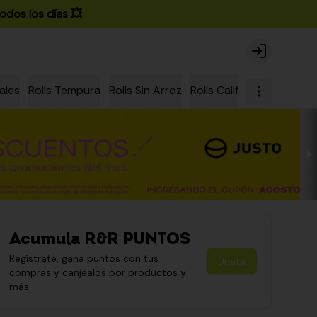
odos los días 💥
Login
ales
Rolls Tempura
Rolls Sin Arroz
Rolls California
Rolls Ch
Acumula
R&R PUNTOS
Regístrate, gana puntos con tus
Únete
compras y canjealos por productos y
más