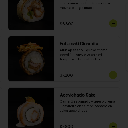
champiñón - cubierto en queso 
mozzarella gratinado
$6.800
Futomaki Dinamita
Atún apanado - queso crema - 
cebollín - envuelto en nori 
tempurizado - cubierto de 
crunchy kanikama en salsa 
DINAMITA!
$7.200
Acevichado Sake
Camarón apanado - queso crema 
- envuelto en salmón bañado en 
salsa acevichada
$7.600