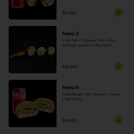
$11.990
Menú 3
1 Hot Tori + 1 Cheese Tori + 1 Ebi 
Roll (env. palta) + 5 Ebi Furai
$18.990
Menú 6
Sushi Burger Tori Teriyaki +  Coca 
Cola 220cc
$8.490