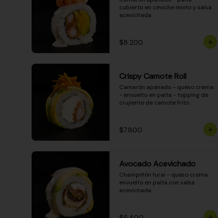
cubierto en ceviche mixto y salsa 
acevichada
$8.200
Crispy Camote Roll
Camarón apanado - queso crema 
- envuelto en palta - topping de 
crujiente de camote frito
$7.800
Avocado Acevichado
Champiñón furai - queso crema 
envuelto en palta con salsa 
acevichada
$6.400