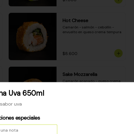
Hot Cheese
Camarón - salmón - cebollín - 
envuelto en queso crema tempura
$8.600
Sake Mozzarella
Camarón apanado - queso crema 
- palta - envuelto en queso 
mozzarella gratinado
ona Uva 650ml
 sabor uva
$8.400
ciones especiales
Ceviche Especial Roll