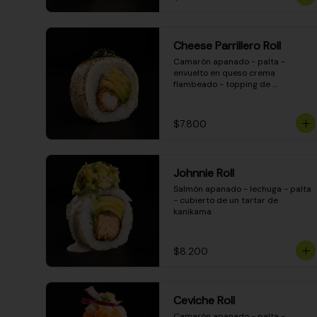
Cheese Parrillero Roll
Camarón apanado - palta - 
envuelto en queso crema 
flambeado - topping de 
chimichurri - salsa teriyaki
$7.800
Johnnie Roll
Salmón apanado - lechuga - palta 
- cubierto de un tartar de 
kanikama
$8.200
Ceviche Roll
Camarón apanado - palta - 