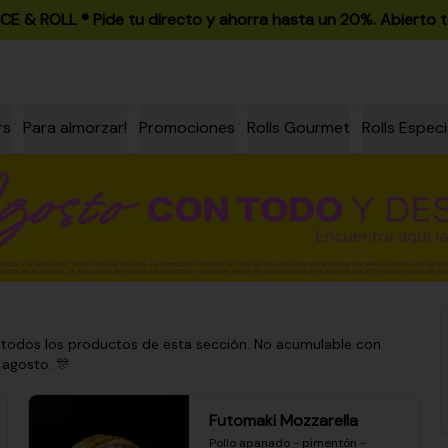
ICE & ROLL ®️ Pide tu directo y ahorra hasta un 20%. Abierto t
rs
Para almorzar!
Promociones
Rolls Gourmet
Rolls Especi
 todos los productos de esta sección. No acumulable con
 agosto. 🎊
Futomaki Mozzarella
Pollo apanado - pimentón - 