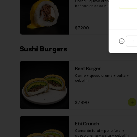
Carne - queso crema - pimentón - 
bañado en salsa huancaína
$7.200
Sushi Burgers
Beef Burger
Carne + queso crema + palta + 
cebollín
$7.990
Ebi Crunch
Camarón furai + pollo furai + 
queso crema + palta + cebollín