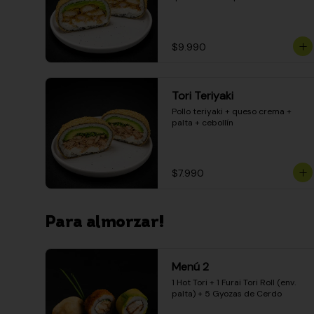
$9.990
Tori Teriyaki
Pollo teriyaki + queso crema + 
palta + cebollín
$7.990
Para almorzar!
Menú 2
1 Hot Tori + 1 Furai Tori Roll (env. 
palta) + 5 Gyozas de Cerdo