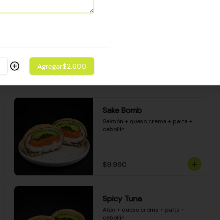
Camarón apanado - palta - 
envuelto en palta - cubierto de 
una porción de ceviche mixto y 
salsa acevichada
$8.600
Agregar
$2.600
Sake Bomb
Salmón + queso crema + palta + 
cebollín
$9.990
Spicy Tuna
Atún + queso crema + palta + 
cebollín