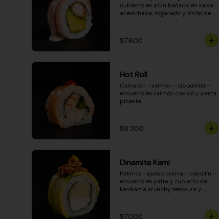
cubierto en atún bañado en salsa 
acevichada, togarashi y limón de 
pica
$7.600
Hot Roll
Camarón - salmón - ciboulette - 
envuelto en salmón cocido y pasta 
picante
$8.200
Dinamita Kami
Palmito - queso crema - cebollín - 
envuelto en palta y cubierto de 
kanikama crunchy tempura y 
salsa DINAMITA!
$7.000