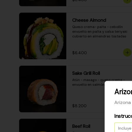
Cheese Almond
Queso crema- palta - cebollín 
envuelto en palta y salsa teriyaki 
cubierto en almendras tostadas
$6.400
Sake Grill Roll
Atún - masago - queso crema - 
envuelto en salmón gratinado
Ariz
Arizona
$8.200
Instruc
Beef Roll