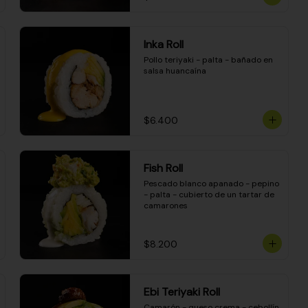
Inka Roll
Pollo teriyaki - palta - bañado en 
salsa huancaína
$6.400
Fish Roll
Pescado blanco apanado - pepino 
- palta - cubierto de un tartar de 
camarones
$8.200
Ebi Teriyaki Roll
Camarón - queso crema - cebollín 