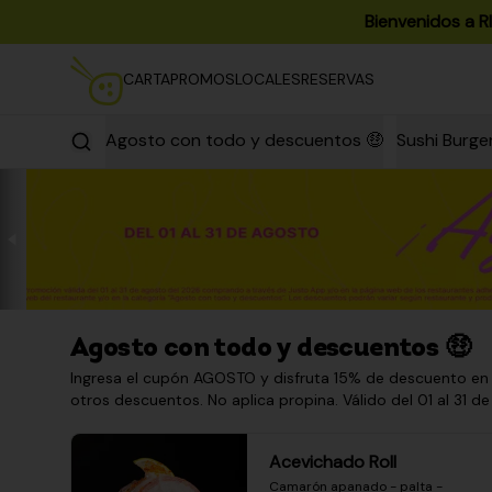
Bienvenidos a R
CARTA
PROMOS
LOCALES
RESERVAS
Agosto con todo y descuentos 🤑
Sushi Burge
Agosto con todo y descuentos 🤑
Ingresa el cupón AGOSTO y disfruta 15% de descuento en
otros descuentos. No aplica propina. Válido del 01 al 31 de
Acevichado Roll
Camarón apanado - palta - 