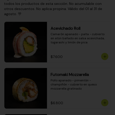
todos los productos de esta sección. No acumulable con
otros descuentos. No aplica propina. Válido del 01 al 31 de
agosto. 🎊
Acevichado Roll
Camarón apanado - palta - cubierto 
en atún bañado en salsa acevichada, 
togarashi y limón de pica
$7.600
Futomaki Mozzarella
Pollo apanado - pimentón - 
champiñón - cubierto en queso 
mozzarella gratinado
$6.800