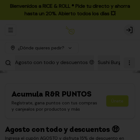
Bienvenidos a RICE & ROLL ®️ Pide tu directo y ahorra
hasta un 20%. Abierto todos los días 💥
Abrir menu de navegación
Login
¿Dónde quieres pedir?
Agosto con todo y descuentos 🤑
Sushi Burgers
Par
Acumula
R&R PUNTOS
Únete
Regístrate, gana puntos con tus compras
y canjealos por productos y más
Agosto con todo y descuentos 🤑
Ingresa el cupón AGOSTO y disfruta 15% de descuento en