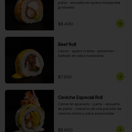
palta - envuelto en queso mozzarella 
gratinado
$8.400
Beef Roll
Carne - queso crema - pimentón - 
bañado en salsa huancaína
$7.200
Ceviche Especial Roll
Camarón apanado - palta - envuelto 
en palta - cubierto de una porción de 
ceviche mixto y salsa acevichada
$8.600