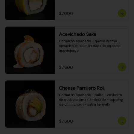
DINAMITA!
$7.000
Acevichado Sake
Camarón apanado - queso crema - 
envuelto en salmón bañado en salsa 
acevichada
$7.600
Cheese Parrillero Roll
Camarón apanado - palta - envuelto 
en queso crema flambeado - topping 
de chimichurri - salsa teriyaki
$7.800