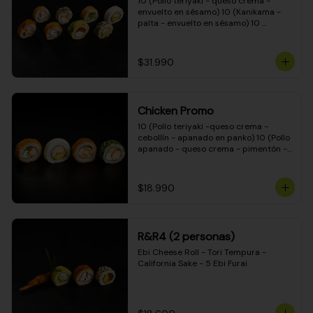
10 (Pollo teriyaki - queso crema - 
envuelto en sésamo) 10 (Kanikama - 
palta - envuelto en sésamo) 10 
(Salmón - queso crema - envuelto en 
palta) 10 (Pollo teriyaki - palta - 
envuelto en queso crema) 10 
$31.990
(Camarón - queso crema - cebollín - 
envuelto en masa tempura) 10 
(Kanikama - queso crema - cebollín - 
envuelto en masa tempura) 10 (Pollo 
Chicken Promo
teriyaki - queso crema - cebollín - 
envuelto en masa tempura) 10 
10 (Pollo teriyaki -queso crema - 
(Pimentón - queso crema - cebollín - 
cebollín - apanado en panko) 10 (Pollo 
envuelto en masa tempura)
apanado - queso crema - pimentón - 
apanado en panko) 10 (Pollo apanado 
- queso crema - palmito - envuelto en 
ciboulette) 10 (Pollo teriyaki - palta - 
$18.990
envuelto en queso crema)
R&R4 (2 personas)
Ebi Cheese Roll - Tori Tempura - 
California Sake - 5 Ebi Furai