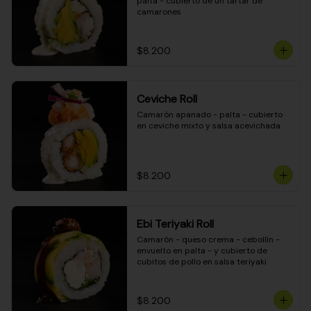
palta - cubierto de un tartar de 
camarones
$8.200
Ceviche Roll
Camarón apanado - palta - cubierto 
en ceviche mixto y salsa acevichada
$8.200
Ebi Teriyaki Roll
Camarón - queso crema - cebollín - 
envuelto en palta - y cubierto de 
cubitos de pollo en salsa teriyaki
$8.200