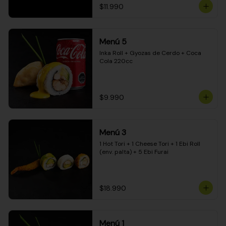
$11.990
Menú 5
Inka Roll + Gyozas de Cerdo + Coca 
Cola 220cc
$9.990
Menú 3
1 Hot Tori + 1 Cheese Tori + 1 Ebi Roll 
(env. palta) + 5 Ebi Furai
$18.990
Menú 1