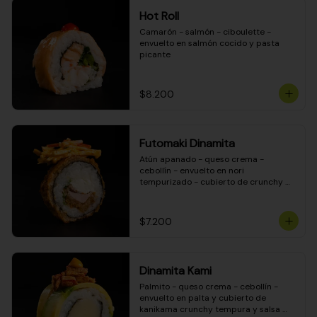
Hot Roll
Camarón - salmón - ciboulette - 
envuelto en salmón cocido y pasta 
picante
$8.200
Futomaki Dinamita
Atún apanado - queso crema - 
cebollín - envuelto en nori 
tempurizado - cubierto de crunchy 
kanikama en salsa DINAMITA!
$7.200
Dinamita Kami
Palmito - queso crema - cebollín - 
envuelto en palta y cubierto de 
kanikama crunchy tempura y salsa 