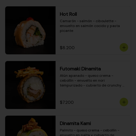
Hot Roll
Camarón - salmón - ciboulette - 
envuelto en salmón cocido y pasta 
picante
$8.200
Futomaki Dinamita
Atún apanado - queso crema - 
cebollín - envuelto en nori 
tempurizado - cubierto de crunchy 
kanikama en salsa DINAMITA!
$7.200
Dinamita Kami
Palmito - queso crema - cebollín - 
envuelto en palta y cubierto de 