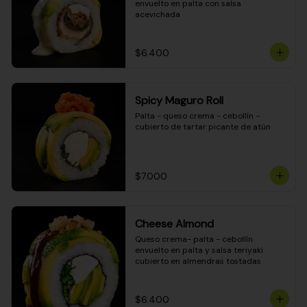
envuelto en palta con salsa 
acevichada
$6.400
Spicy Maguro Roll
Palta - queso crema - cebollín - 
cubierto de tartar picante de atún
$7.000
Cheese Almond
Queso crema- palta - cebollín 
envuelto en palta y salsa teriyaki 
cubierto en almendras tostadas
$6.400