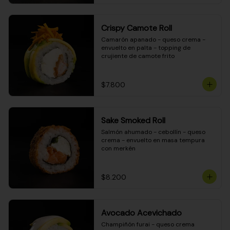
Crispy Camote Roll
Camarón apanado - queso crema - 
envuelto en palta - topping de 
crujiente de camote frito
$7.800
Sake Smoked Roll
Salmón ahumado - cebollín - queso 
crema - envuelto en masa tempura 
con merkén
$8.200
Avocado Acevichado
Champiñón furai - queso crema 