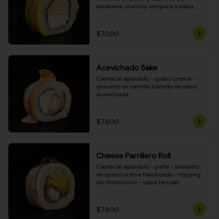
kanikama crunchy tempura y salsa 
DINAMITA!
$7.000
Acevichado Sake
Camarón apanado - queso crema - 
envuelto en salmón bañado en salsa 
acevichada
$7.600
Cheese Parrillero Roll
Camarón apanado - palta - envuelto 
en queso crema flambeado - topping 
de chimichurri - salsa teriyaki
$7.800