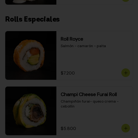
Rolls Especiales
Roll Royce
Salmón - camarón - palta
$7.200
Champi Cheese Furai Roll
Champiñón furai- queso crema - 
cebollín
$5.800