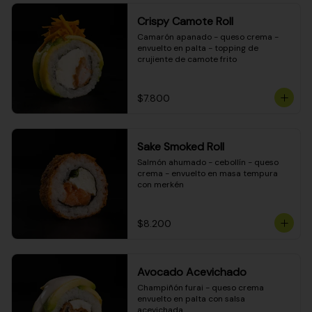
Crispy Camote Roll
Camarón apanado - queso crema - 
envuelto en palta - topping de 
crujiente de camote frito
$7.800
Sake Smoked Roll
Salmón ahumado - cebollín - queso 
crema - envuelto en masa tempura 
con merkén
$8.200
Avocado Acevichado
Champiñón furai - queso crema 
envuelto en palta con salsa 
acevichada