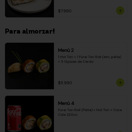
$7.990
Para almorzar!
Menú 2
1 Hot Tori + 1 Furai Tori Roll (env. palta) 
+ 5 Gyozas de Cerdo
$11.990
Menú 4
Furai Tori Roll (Palta) + Hot Tori + Coca 
Cola 220cc