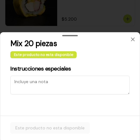
$5.200
Cheese Roll
Mix 20 piezas
Queso crema - palta - cebollín
Este producto no esta disponible
Instrucciones especiales
$5.200
Ebi Roll
Camarón - palta
Este producto no esta disponible
$5.800