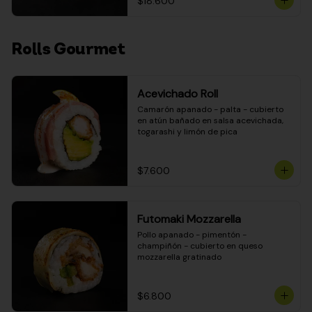
$18.600
Rolls Gourmet
Acevichado Roll
Camarón apanado - palta - cubierto 
en atún bañado en salsa acevichada, 
togarashi y limón de pica
$7.600
Futomaki Mozzarella
Pollo apanado - pimentón - 
champiñón - cubierto en queso 
mozzarella gratinado
$6.800