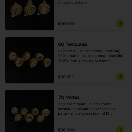
Acevichado Sake
$20.990
60 Tempuras
10 (Salmón - queso crema - cebollín) 
10 (Camarón - queso crema - cebollín) 
10 (Kanikama - queso crema - 
cebollín) 10 (Pimentón - queso crema 
- cebollín) 10 (Pollo teriyaki - queso 
crema - cebollín) 10 (Carne - queso 
$26.990
crema - cebollín)
70 Mixtas
10 (Pollo teriyaki - queso crema - 
envuelto en sésamo) 10 (Kanikama - 
palta - envuelto en sésamo) 10 
(Salmón - queso crema - envuelto en 
palta) 10 (Pollo teriyaki - queso crema 
- envuelto en queso crema) 10 
$28.990