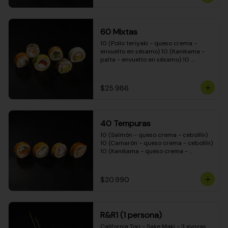
(Camarón - queso crema - cebollín - 
envuelto en masa tempura) 10 
(Kanikama - queso crema - cebollín - 
envuelto en masa tempura) 10 
60 Mixtas
(Pimentón - queso crema - cebollín - 
envuelto en masa tempura)
10 (Pollo teriyaki - queso crema - 
envuelto en sésamo) 10 (Kanikama - 
palta - envuelto en sésamo) 10 
(Salmón - queso crema - envuelto en 
palta) 10 (Pollo teriyaki - palta - 
envuelto en queso crema) 10 
$25.986
(Camarón - queso crema - cebollín - 
envuelto en masa tempura) 10 
(Pimentón - queso crema - cebollín - 
envuelto en masa tempura)
40 Tempuras
10 (Salmón - queso crema - cebollín) 
10 (Camarón - queso crema - cebollín) 
10 (Kanikama - queso crema - 
cebollín) 10 (Pollo teriyaki - queso 
crema - cebollín)
$20.990
R&R1 (1 persona)
California Tori - Sake Maki - 3 gyozas