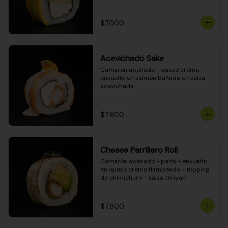
DINAMITA!
$7.000
Acevichado Sake
Camarón apanado - queso crema - 
envuelto en salmón bañado en salsa 
acevichada
$7.600
Cheese Parrillero Roll
Camarón apanado - palta - envuelto 
en queso crema flambeado - topping 
de chimichurri - salsa teriyaki
$7.800