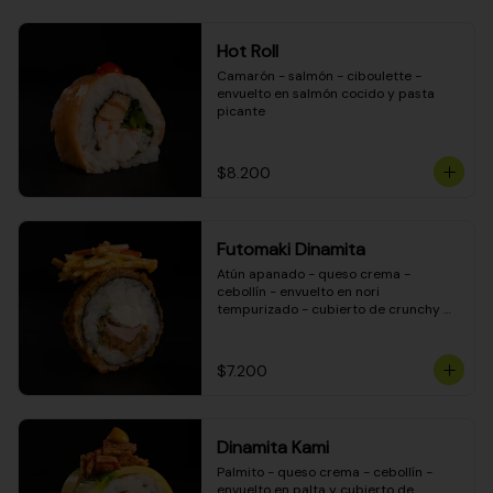
Hot Roll
Camarón - salmón - ciboulette - 
envuelto en salmón cocido y pasta 
picante
$8.200
Futomaki Dinamita
Atún apanado - queso crema - 
cebollín - envuelto en nori 
tempurizado - cubierto de crunchy 
kanikama en salsa DINAMITA!
$7.200
Dinamita Kami
Palmito - queso crema - cebollín - 
envuelto en palta y cubierto de 