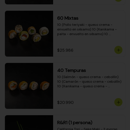
(Camarón - queso crema - cebollín - 
envuelto en masa tempura) 10 
(Kanikama - queso crema - cebollín - 
envuelto en masa tempura) 10 
60 Mixtas
(Pimentón - queso crema - cebollín - 
envuelto en masa tempura)
10 (Pollo teriyaki - queso crema - 
envuelto en sésamo) 10 (Kanikama - 
palta - envuelto en sésamo) 10 
(Salmón - queso crema - envuelto en 
palta) 10 (Pollo teriyaki - palta - 
envuelto en queso crema) 10 
$25.986
(Camarón - queso crema - cebollín - 
envuelto en masa tempura) 10 
(Pimentón - queso crema - cebollín - 
envuelto en masa tempura)
40 Tempuras
10 (Salmón - queso crema - cebollín) 
10 (Camarón - queso crema - cebollín) 
10 (Kanikama - queso crema - 
cebollín) 10 (Pollo teriyaki - queso 
crema - cebollín)
$20.990
R&R1 (1 persona)
California Tori - Sake Maki - 3 gyozas