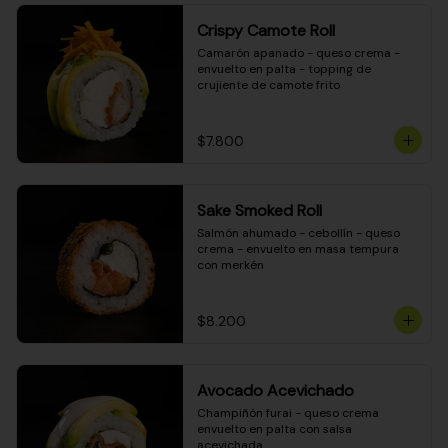
Crispy Camote Roll
Camarón apanado - queso crema - 
envuelto en palta - topping de 
crujiente de camote frito
$7.800
Sake Smoked Roll
Salmón ahumado - cebollín - queso 
crema - envuelto en masa tempura 
con merkén
$8.200
Avocado Acevichado
Champiñón furai - queso crema 
envuelto en palta con salsa 
acevichada