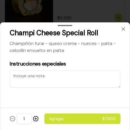
$5.200
Champi Cheese Special Roll
Cheese Roll
Champiñón furai - queso crema - nueces - palta -
Queso crema - palta - cebollín
cebollín envuelto en palta
Instrucciones especiales
$5.200
Ebi Roll
Camarón - palta
Agregar
$7.600
$5.800