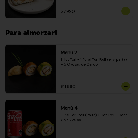
$7.990
Para almorzar!
Menú 2
1 Hot Tori + 1 Furai Tori Roll (env. palta) 
+ 5 Gyozas de Cerdo
$11.990
Menú 4
Furai Tori Roll (Palta) + Hot Tori + Coca 
Cola 220cc