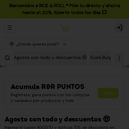
Bienvenidos a RICE & ROLL ®️ Pide tu directo y ahorra
hasta un 20%. Abierto todos los días 💥
Abrir menu de navegación
Login
¿Dónde quieres pedir?
Agosto con todo y descuentos 🤑
Sushi Burgers
Par
Acumula
R&R PUNTOS
Únete
Regístrate, gana puntos con tus compras
y canjealos por productos y más
Agosto con todo y descuentos 🤑
Ingresa el cupón AGOSTO y disfruta 15% de descuento en