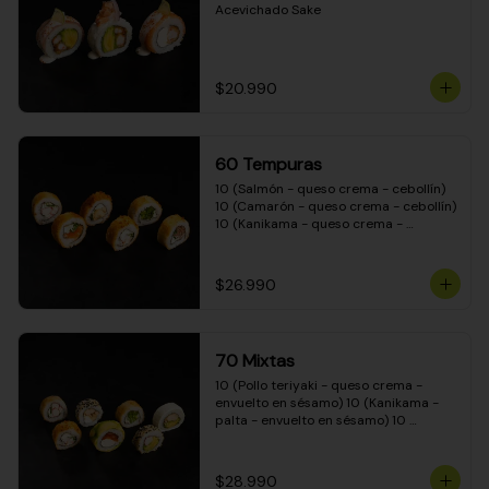
Acevichado Sake
$20.990
60 Tempuras
10 (Salmón - queso crema - cebollín) 
10 (Camarón - queso crema - cebollín) 
10 (Kanikama - queso crema - 
cebollín) 10 (Pimentón - queso crema 
- cebollín) 10 (Pollo teriyaki - queso 
crema - cebollín) 10 (Carne - queso 
$26.990
crema - cebollín)
70 Mixtas
10 (Pollo teriyaki - queso crema - 
envuelto en sésamo) 10 (Kanikama - 
palta - envuelto en sésamo) 10 
(Salmón - queso crema - envuelto en 
palta) 10 (Pollo teriyaki - queso crema 
- envuelto en queso crema) 10 
$28.990