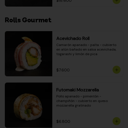
$18.600
Rolls Gourmet
Acevichado Roll
Camarón apanado - palta - cubierto 
en atún bañado en salsa acevichada, 
togarashi y limón de pica
$7.600
Futomaki Mozzarella
Pollo apanado - pimentón - 
champiñón - cubierto en queso 
mozzarella gratinado
$6.800