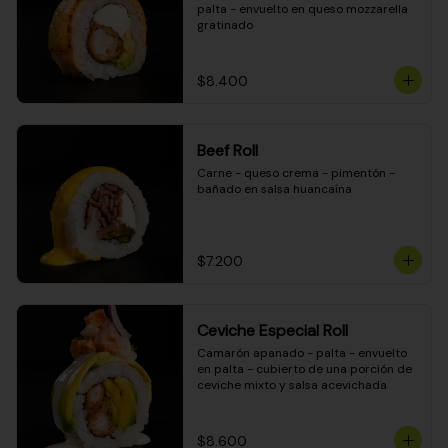
palta - envuelto en queso mozzarella 
gratinado
$8.400
Beef Roll
Carne - queso crema - pimentón - 
bañado en salsa huancaína
$7.200
Ceviche Especial Roll
Camarón apanado - palta - envuelto 
en palta - cubierto de una porción de 
ceviche mixto y salsa acevichada
$8.600