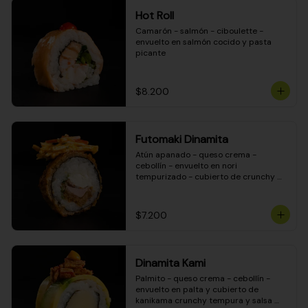
Hot Roll
Camarón - salmón - ciboulette - 
envuelto en salmón cocido y pasta 
picante
$8.200
Futomaki Dinamita
Atún apanado - queso crema - 
cebollín - envuelto en nori 
tempurizado - cubierto de crunchy 
kanikama en salsa DINAMITA!
$7.200
Dinamita Kami
Palmito - queso crema - cebollín - 
envuelto en palta y cubierto de 
kanikama crunchy tempura y salsa 