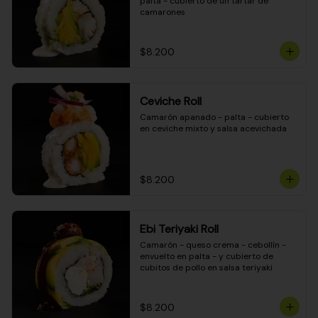
palta - cubierto de un tartar de 
camarones
$8.200
Ceviche Roll
Camarón apanado - palta - cubierto 
en ceviche mixto y salsa acevichada
$8.200
Ebi Teriyaki Roll
Camarón - queso crema - cebollín - 
envuelto en palta - y cubierto de 
cubitos de pollo en salsa teriyaki
$8.200