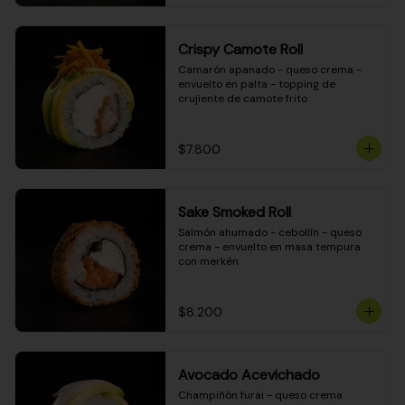
Crispy Camote Roll
Camarón apanado - queso crema - 
envuelto en palta - topping de 
crujiente de camote frito
$7.800
Sake Smoked Roll
Salmón ahumado - cebollín - queso 
crema - envuelto en masa tempura 
con merkén
$8.200
Avocado Acevichado
Champiñón furai - queso crema 