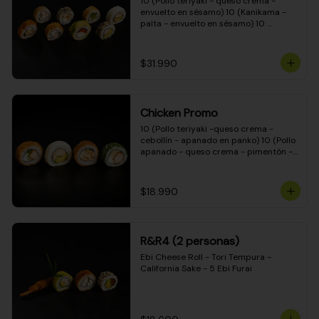
10 (Pollo teriyaki - queso crema - 
envuelto en sésamo) 10 (Kanikama - 
palta - envuelto en sésamo) 10 
(Salmón - queso crema - envuelto en 
palta) 10 (Pollo teriyaki - palta - 
envuelto en queso crema) 10 
$31.990
(Camarón - queso crema - cebollín - 
envuelto en masa tempura) 10 
(Kanikama - queso crema - cebollín - 
envuelto en masa tempura) 10 (Pollo 
Chicken Promo
teriyaki - queso crema - cebollín - 
envuelto en masa tempura) 10 
10 (Pollo teriyaki -queso crema - 
(Pimentón - queso crema - cebollín - 
cebollín - apanado en panko) 10 (Pollo 
envuelto en masa tempura)
apanado - queso crema - pimentón - 
apanado en panko) 10 (Pollo apanado 
- queso crema - palmito - envuelto en 
ciboulette) 10 (Pollo teriyaki - palta - 
$18.990
envuelto en queso crema)
R&R4 (2 personas)
Ebi Cheese Roll - Tori Tempura - 
California Sake - 5 Ebi Furai