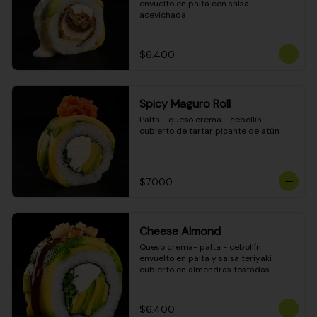
envuelto en palta con salsa 
acevichada
$6.400
Spicy Maguro Roll
Palta - queso crema - cebollín - 
cubierto de tartar picante de atún
$7.000
Cheese Almond
Queso crema- palta - cebollín 
envuelto en palta y salsa teriyaki 
cubierto en almendras tostadas
$6.400