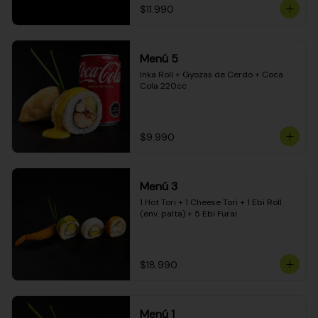
$11.990
Menú 5
Inka Roll + Gyozas de Cerdo + Coca 
Cola 220cc
$9.990
Menú 3
1 Hot Tori + 1 Cheese Tori + 1 Ebi Roll 
(env. palta) + 5 Ebi Furai
$18.990
Menú 1