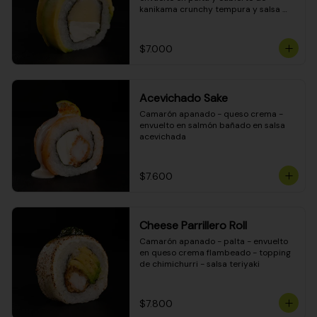
kanikama crunchy tempura y salsa 
DINAMITA!
$7.000
Acevichado Sake
Camarón apanado - queso crema - 
envuelto en salmón bañado en salsa 
acevichada
$7.600
Cheese Parrillero Roll
Camarón apanado - palta - envuelto 
en queso crema flambeado - topping 
de chimichurri - salsa teriyaki
$7.800