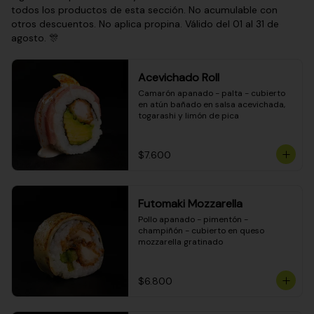
todos los productos de esta sección. No acumulable con
otros descuentos. No aplica propina. Válido del 01 al 31 de
agosto. 🎊
Acevichado Roll
Camarón apanado - palta - cubierto 
en atún bañado en salsa acevichada, 
togarashi y limón de pica
$7.600
Futomaki Mozzarella
Pollo apanado - pimentón - 
champiñón - cubierto en queso 
mozzarella gratinado
$6.800