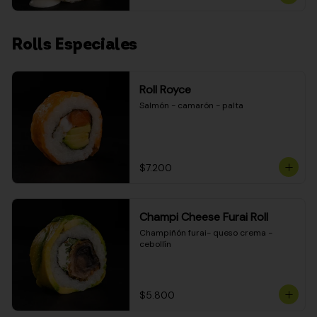
Rolls Especiales
Roll Royce
Salmón - camarón - palta
$7.200
Champi Cheese Furai Roll
Champiñón furai- queso crema - 
cebollín
$5.800