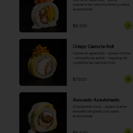
cubierto en ceviche mixto y salsa 
acevichada
$8.200
Crispy Camote Roll
Camarón apanado - queso crema 
- envuelto en palta - topping de 
crujiente de camote frito
$7.800
Avocado Acevichado
Champiñón furai - queso crema 
envuelto en palta con salsa 
acevichada
$6.400