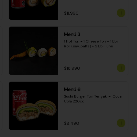
$11.990
Menú 3
1 Hot Tori + 1 Cheese Tori + 1 Ebi 
Roll (env. palta) + 5 Ebi Furai
$18.990
Menú 6
Sushi Burger Tori Teriyaki +  Coca 
Cola 220cc
$8.490