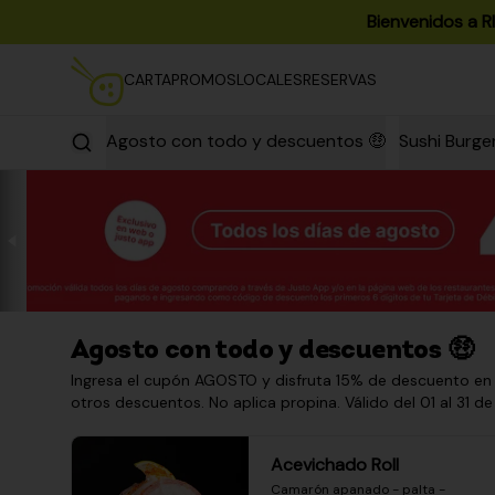
Bienvenidos a R
CARTA
PROMOS
LOCALES
RESERVAS
Agosto con todo y descuentos 🤑
Sushi Burge
Agosto con todo y descuentos 🤑
Ingresa el cupón AGOSTO y disfruta 15% de descuento en
otros descuentos. No aplica propina. Válido del 01 al 31 de
Acevichado Roll
Camarón apanado - palta - 