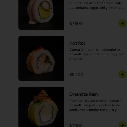
cubierto en atún bañado en salsa 
acevichada, togarashi y limón de 
pica
$7.600
Hot Roll
Camarón - salmón - ciboulette - 
envuelto en salmón cocido y pasta 
picante
$8.200
Dinamita Kami
Palmito - queso crema - cebollín - 
envuelto en palta y cubierto de 
kanikama crunchy tempura y 
salsa DINAMITA!
$7.000