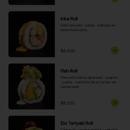
Inka Roll
Pollo teriyaki - palta - bañado en 
salsa huancaína
$6.400
Fish Roll
Pescado blanco apanado - pepino 
- palta - cubierto de un tartar de 
camarones
$8.200
Ebi Teriyaki Roll
Camarón - queso crema - cebollín 