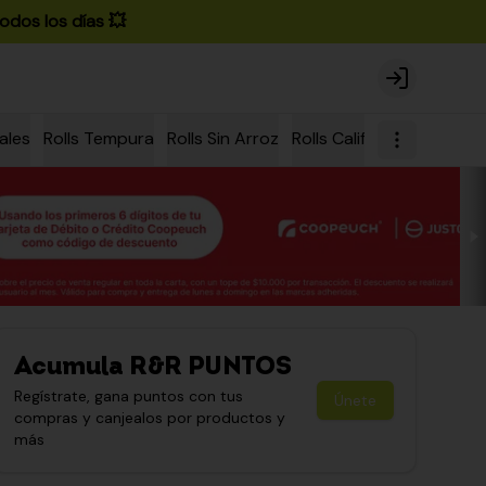
odos los días 💥
Login
ales
Rolls Tempura
Rolls Sin Arroz
Rolls California
Rolls Ch
Acumula
R&R PUNTOS
Regístrate, gana puntos con tus
Únete
compras y canjealos por productos y
más