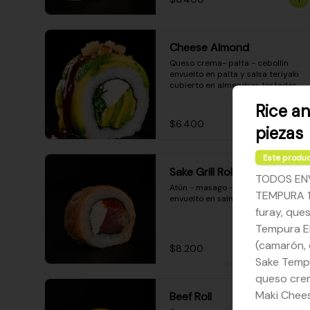
Cheese Almond
Queso crema- palta - cebollín 
envuelto en palta y salsa teriyaki 
cubierto en almendras tostadas
Rice a
$6.400
piezas
Este produc
Sake Grill Roll
TODOS EN
Atún - masago - queso crema - 
TEMPURA 1.
envuelto en salmón gratinado
furay, ques
Tempura Eb
(camarón, 
$8.200
Sake Tempu
queso crem
Maki Chees
Beef Roll