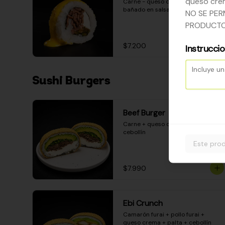
queso crem
Carne - queso crema - pimentón - 
bañado en salsa huancaína
NO SE PER
PRODUCTO
$7.200
Instrucci
Sushi Burgers
Beef Burger
Carne + queso crema + palta + 
cebollín
Este prod
$7.990
Ebi Crunch
Camarón furai + pollo furai + 
queso crema + palta + cebollín