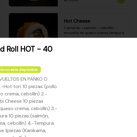
Hot Cheese
Camarón - salmón - cebollín - 
envuelto en queso crema tempura
nd Roll HOT - 40
$8.600
to no esta disponible
Sake Mozzarella
VUELTOS EN PANKO O
Camarón apanado - queso crema 
-Hot tori 10 piezas (pollo
- palta - envuelto en queso 
mozzarella gratinado
o crema, cebollín) 2.-
i Cheese 10 piezas
queso crema, cebollín) 3.-
$8.400
ra 10 piezas (salmón,
a, cebollín) 4.-Tempura
e 1piezas (Kanikama,
Ceviche Especial Roll