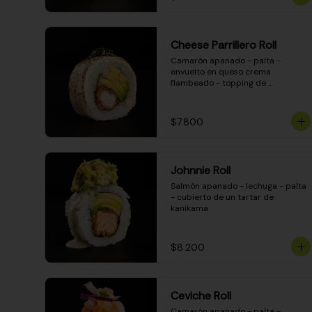
Cheese Parrillero Roll
Camarón apanado - palta - 
envuelto en queso crema 
flambeado - topping de 
chimichurri - salsa teriyaki
$7.800
Johnnie Roll
Salmón apanado - lechuga - palta 
- cubierto de un tartar de 
kanikama
$8.200
Ceviche Roll
Camarón apanado - palta - 