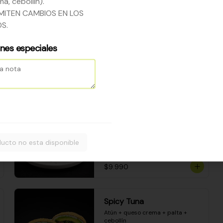
a, cebollín).
Camarón apanado - palta - 
envuelto en palta - cubierto de 
MITEN CAMBIOS EN LOS
una porción de ceviche mixto y 
S.
salsa acevichada
$8.600
ones especiales
Sake Bomb
Salmón + queso crema + palta + 
cebollín
ucto no esta disponible
$9.990
Spicy Tuna
Atún + queso crema + palta + 
cebollín