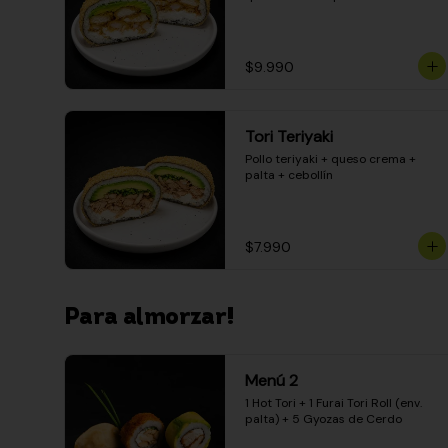
$9.990
Tori Teriyaki
Pollo teriyaki + queso crema + 
palta + cebollín
$7.990
Para almorzar!
Menú 2
1 Hot Tori + 1 Furai Tori Roll (env. 
palta) + 5 Gyozas de Cerdo