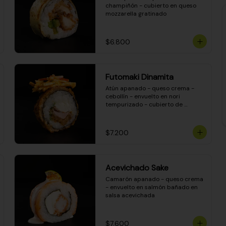
champiñón - cubierto en queso 
mozzarella gratinado
$6.800
Futomaki Dinamita
Atún apanado - queso crema - 
cebollín - envuelto en nori 
tempurizado - cubierto de 
crunchy kanikama en salsa 
DINAMITA!
$7.200
Acevichado Sake
Camarón apanado - queso crema 
- envuelto en salmón bañado en 
salsa acevichada
$7.600