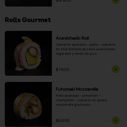
$18.600
Rolls Gourmet
Acevichado Roll
Camarón apanado - palta - cubierto 
en atún bañado en salsa acevichada, 
togarashi y limón de pica
$7.600
Futomaki Mozzarella
Pollo apanado - pimentón - 
champiñón - cubierto en queso 
mozzarella gratinado
$6.800