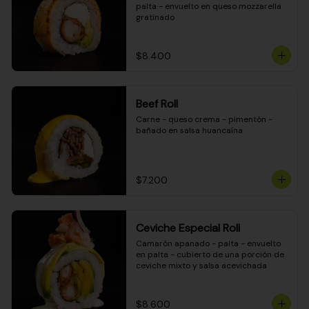
palta - envuelto en queso mozzarella 
gratinado
$8.400
Beef Roll
Carne - queso crema - pimentón - 
bañado en salsa huancaína
$7.200
Ceviche Especial Roll
Camarón apanado - palta - envuelto 
en palta - cubierto de una porción de 
ceviche mixto y salsa acevichada
$8.600