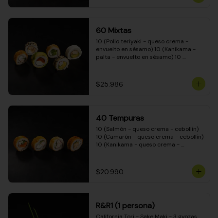
(Camarón - queso crema - cebollín - 
envuelto en masa tempura) 10 
(Kanikama - queso crema - cebollín - 
envuelto en masa tempura) 10 
60 Mixtas
(Pimentón - queso crema - cebollín - 
envuelto en masa tempura)
10 (Pollo teriyaki - queso crema - 
envuelto en sésamo) 10 (Kanikama - 
palta - envuelto en sésamo) 10 
(Salmón - queso crema - envuelto en 
palta) 10 (Pollo teriyaki - palta - 
envuelto en queso crema) 10 
$25.986
(Camarón - queso crema - cebollín - 
envuelto en masa tempura) 10 
(Pimentón - queso crema - cebollín - 
envuelto en masa tempura)
40 Tempuras
10 (Salmón - queso crema - cebollín) 
10 (Camarón - queso crema - cebollín) 
10 (Kanikama - queso crema - 
cebollín) 10 (Pollo teriyaki - queso 
crema - cebollín)
$20.990
R&R1 (1 persona)
California Tori - Sake Maki - 3 gyozas