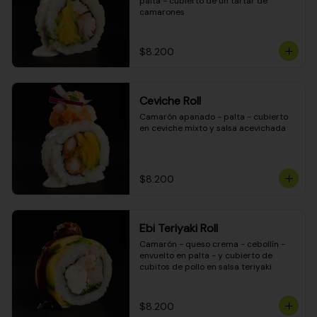
palta - cubierto de un tartar de 
camarones
$8.200
Ceviche Roll
Camarón apanado - palta - cubierto 
en ceviche mixto y salsa acevichada
$8.200
Ebi Teriyaki Roll
Camarón - queso crema - cebollín - 
envuelto en palta - y cubierto de 
cubitos de pollo en salsa teriyaki
$8.200