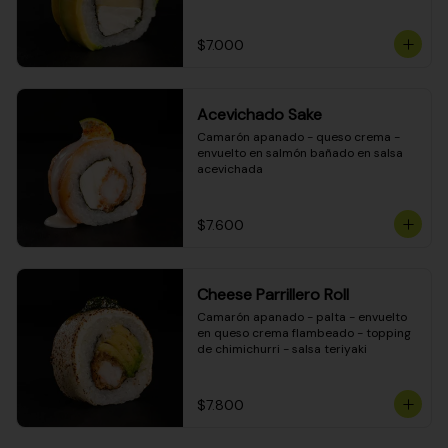
DINAMITA!
$7.000
Acevichado Sake
Camarón apanado - queso crema - 
envuelto en salmón bañado en salsa 
acevichada
$7.600
Cheese Parrillero Roll
Camarón apanado - palta - envuelto 
en queso crema flambeado - topping 
de chimichurri - salsa teriyaki
$7.800