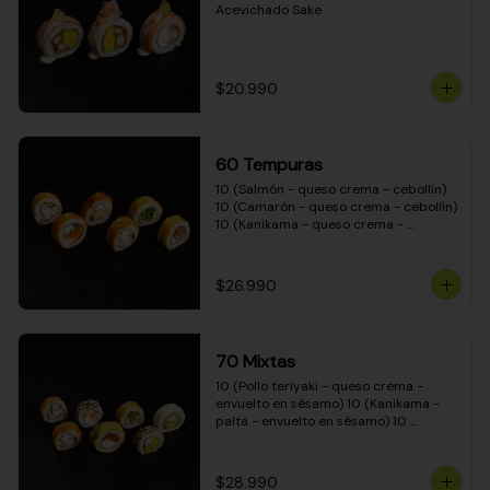
Acevichado Sake
$20.990
60 Tempuras
10 (Salmón - queso crema - cebollín) 
10 (Camarón - queso crema - cebollín) 
10 (Kanikama - queso crema - 
cebollín) 10 (Pimentón - queso crema 
- cebollín) 10 (Pollo teriyaki - queso 
crema - cebollín) 10 (Carne - queso 
$26.990
crema - cebollín)
70 Mixtas
10 (Pollo teriyaki - queso crema - 
envuelto en sésamo) 10 (Kanikama - 
palta - envuelto en sésamo) 10 
(Salmón - queso crema - envuelto en 
palta) 10 (Pollo teriyaki - queso crema 
- envuelto en queso crema) 10 
$28.990