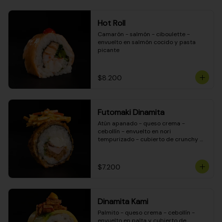
Hot Roll
Camarón - salmón - ciboulette - 
envuelto en salmón cocido y pasta 
picante
$8.200
Futomaki Dinamita
Atún apanado - queso crema - 
cebollín - envuelto en nori 
tempurizado - cubierto de crunchy 
kanikama en salsa DINAMITA!
$7.200
Dinamita Kami
Palmito - queso crema - cebollín - 
envuelto en palta y cubierto de 