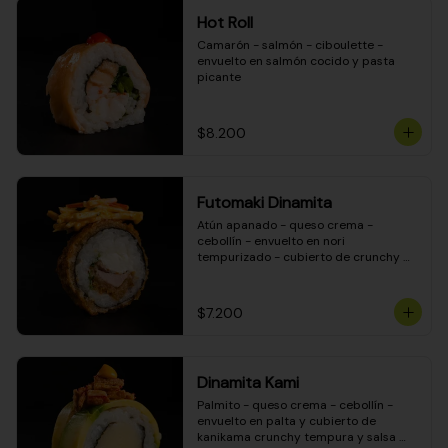
Hot Roll
Camarón - salmón - ciboulette - 
envuelto en salmón cocido y pasta 
picante
$8.200
Futomaki Dinamita
Atún apanado - queso crema - 
cebollín - envuelto en nori 
tempurizado - cubierto de crunchy 
kanikama en salsa DINAMITA!
$7.200
Dinamita Kami
Palmito - queso crema - cebollín - 
envuelto en palta y cubierto de 
kanikama crunchy tempura y salsa 