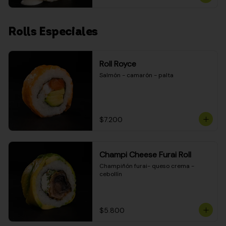
Rolls Especiales
Roll Royce
Salmón - camarón - palta
$7.200
Champi Cheese Furai Roll
Champiñón furai- queso crema - 
cebollín
$5.800