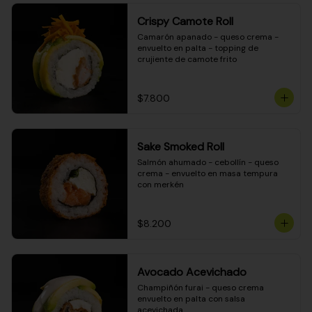
Crispy Camote Roll
Camarón apanado - queso crema - 
envuelto en palta - topping de 
crujiente de camote frito
$7.800
Sake Smoked Roll
Salmón ahumado - cebollín - queso 
crema - envuelto en masa tempura 
con merkén
$8.200
Avocado Acevichado
Champiñón furai - queso crema 
envuelto en palta con salsa 
acevichada