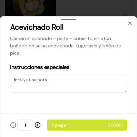
$5.200
Acevichado Roll
Camarón apanado - palta - cubierto en atún
Cheese Roll
bañado en salsa acevichada, togarashi y limón de
Queso crema - palta - cebollín
pica
Instrucciones especiales
$5.200
Ebi Roll
Camarón - palta
Agregar
$7.600
$5.800