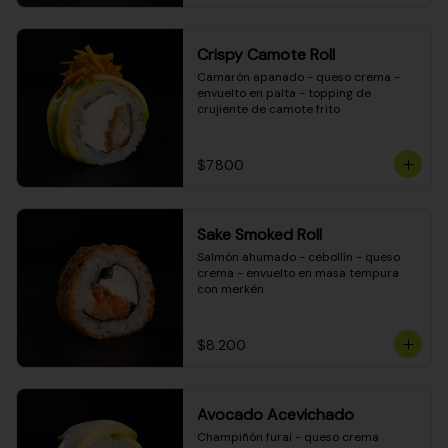
Crispy Camote Roll
Camarón apanado - queso crema - 
envuelto en palta - topping de 
crujiente de camote frito
$7.800
Sake Smoked Roll
Salmón ahumado - cebollín - queso 
crema - envuelto en masa tempura 
con merkén
$8.200
Avocado Acevichado
Champiñón furai - queso crema 