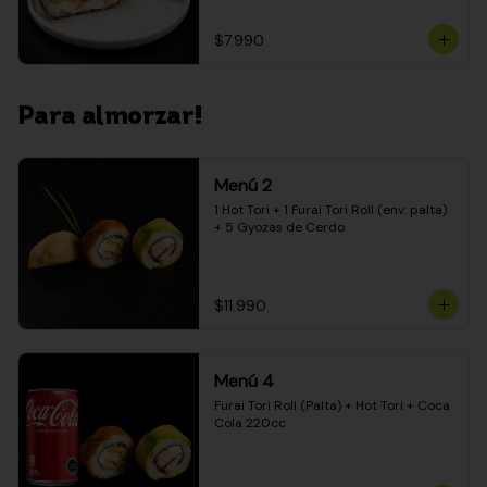
$7.990
Para almorzar!
Menú 2
1 Hot Tori + 1 Furai Tori Roll (env. palta) 
+ 5 Gyozas de Cerdo
$11.990
Menú 4
Furai Tori Roll (Palta) + Hot Tori + Coca 
Cola 220cc