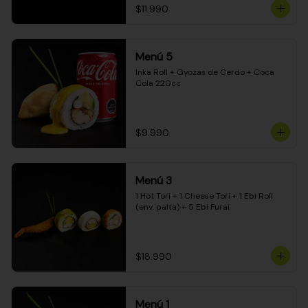
$11.990
Menú 5
Inka Roll + Gyozas de Cerdo + Coca 
Cola 220cc
$9.990
Menú 3
1 Hot Tori + 1 Cheese Tori + 1 Ebi Roll 
(env. palta) + 5 Ebi Furai
$18.990
Menú 1