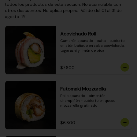
todos los productos de esta sección. No acumulable con
otros descuentos. No aplica propina. Válido del 01 al 31 de
agosto. 🎊
Acevichado Roll
Camarón apanado - palta - cubierto 
en atún bañado en salsa acevichada, 
togarashi y limón de pica
$7.600
Futomaki Mozzarella
Pollo apanado - pimentón - 
champiñón - cubierto en queso 
mozzarella gratinado
$6.800