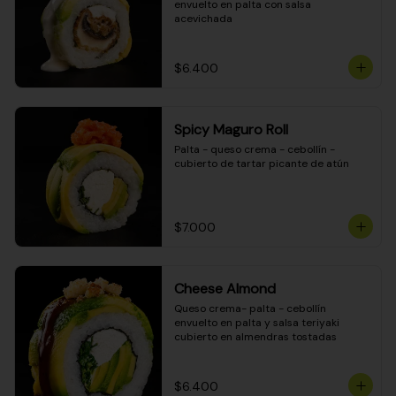
envuelto en palta con salsa 
acevichada
$6.400
Spicy Maguro Roll
Palta - queso crema - cebollín - 
cubierto de tartar picante de atún
$7.000
Cheese Almond
Queso crema- palta - cebollín 
envuelto en palta y salsa teriyaki 
cubierto en almendras tostadas
$6.400