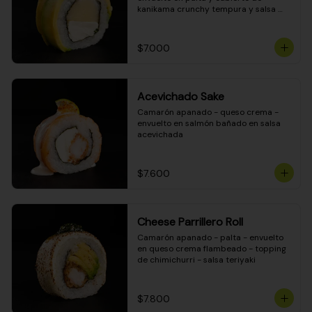
kanikama crunchy tempura y salsa 
DINAMITA!
$7.000
Acevichado Sake
Camarón apanado - queso crema - 
envuelto en salmón bañado en salsa 
acevichada
$7.600
Cheese Parrillero Roll
Camarón apanado - palta - envuelto 
en queso crema flambeado - topping 
de chimichurri - salsa teriyaki
$7.800