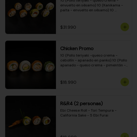
10 (Pollo teriyaki - queso crema - 
envuelto en sésamo) 10 (Kanikama - 
palta - envuelto en sésamo) 10 
(Salmón - queso crema - envuelto en 
palta) 10 (Pollo teriyaki - palta - 
envuelto en queso crema) 10 
$31.990
(Camarón - queso crema - cebollín - 
envuelto en masa tempura) 10 
(Kanikama - queso crema - cebollín - 
envuelto en masa tempura) 10 (Pollo 
Chicken Promo
teriyaki - queso crema - cebollín - 
envuelto en masa tempura) 10 
10 (Pollo teriyaki -queso crema - 
(Pimentón - queso crema - cebollín - 
cebollín - apanado en panko) 10 (Pollo 
envuelto en masa tempura)
apanado - queso crema - pimentón - 
apanado en panko) 10 (Pollo apanado 
- queso crema - palmito - envuelto en 
ciboulette) 10 (Pollo teriyaki - palta - 
$18.990
envuelto en queso crema)
R&R4 (2 personas)
Ebi Cheese Roll - Tori Tempura - 
California Sake - 5 Ebi Furai