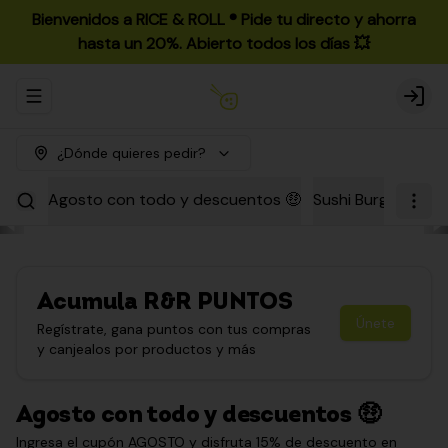
Bienvenidos a RICE & ROLL ®️ Pide tu directo y ahorra
hasta un 20%. Abierto todos los días 💥
Abrir menu de navegación
Login
¿Dónde quieres pedir?
Agosto con todo y descuentos 🤑
Sushi Burgers
Par
Acumula
R&R PUNTOS
Únete
Regístrate, gana puntos con tus compras
y canjealos por productos y más
Agosto con todo y descuentos 🤑
Ingresa el cupón AGOSTO y disfruta 15% de descuento en