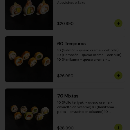
Acevichado Sake
$20.990
60 Tempuras
10 (Salmón - queso crema - cebollín) 
10 (Camarón - queso crema - cebollín) 
10 (Kanikama - queso crema - 
cebollín) 10 (Pimentón - queso crema 
- cebollín) 10 (Pollo teriyaki - queso 
crema - cebollín) 10 (Carne - queso 
$26.990
crema - cebollín)
70 Mixtas
10 (Pollo teriyaki - queso crema - 
envuelto en sésamo) 10 (Kanikama - 
palta - envuelto en sésamo) 10 
(Salmón - queso crema - envuelto en 
palta) 10 (Pollo teriyaki - queso crema 
- envuelto en queso crema) 10 
$28.990