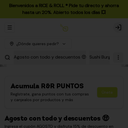
Bienvenidos a RICE & ROLL ®️ Pide tu directo y ahorra
hasta un 20%. Abierto todos los días 💥
Abrir menu de navegación
Login
¿Dónde quieres pedir?
Agosto con todo y descuentos 🤑
Sushi Burgers
Par
Acumula
R&R PUNTOS
Únete
Regístrate, gana puntos con tus compras
y canjealos por productos y más
Agosto con todo y descuentos 🤑
Ingresa el cupón AGOSTO y disfruta 15% de descuento en