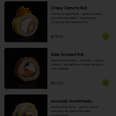
Crispy Camote Roll
Camarón apanado - queso crema - 
envuelto en palta - topping de 
crujiente de camote frito
$7.800
Sake Smoked Roll
Salmón ahumado - cebollín - queso 
crema - envuelto en masa tempura 
con merkén
$8.200
Avocado Acevichado
Champiñón furai - queso crema 
envuelto en palta con salsa 
acevichada