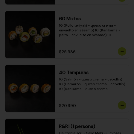
(Camarón - queso crema - cebollín - 
envuelto en masa tempura) 10 
(Kanikama - queso crema - cebollín - 
envuelto en masa tempura) 10 
60 Mixtas
(Pimentón - queso crema - cebollín - 
envuelto en masa tempura)
10 (Pollo teriyaki - queso crema - 
envuelto en sésamo) 10 (Kanikama - 
palta - envuelto en sésamo) 10 
(Salmón - queso crema - envuelto en 
palta) 10 (Pollo teriyaki - palta - 
envuelto en queso crema) 10 
$25.986
(Camarón - queso crema - cebollín - 
envuelto en masa tempura) 10 
(Pimentón - queso crema - cebollín - 
envuelto en masa tempura)
40 Tempuras
10 (Salmón - queso crema - cebollín) 
10 (Camarón - queso crema - cebollín) 
10 (Kanikama - queso crema - 
cebollín) 10 (Pollo teriyaki - queso 
crema - cebollín)
$20.990
R&R1 (1 persona)
California Tori - Sake Maki - 3 gyozas