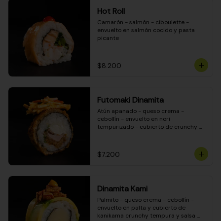
Hot Roll
Camarón - salmón - ciboulette - 
envuelto en salmón cocido y pasta 
picante
$8.200
Futomaki Dinamita
Atún apanado - queso crema - 
cebollín - envuelto en nori 
tempurizado - cubierto de crunchy 
kanikama en salsa DINAMITA!
$7.200
Dinamita Kami
Palmito - queso crema - cebollín - 
envuelto en palta y cubierto de 
kanikama crunchy tempura y salsa 