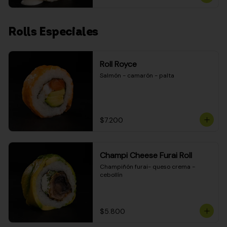
Rolls Especiales
Roll Royce
Salmón - camarón - palta
$7.200
Champi Cheese Furai Roll
Champiñón furai- queso crema - 
cebollín
$5.800