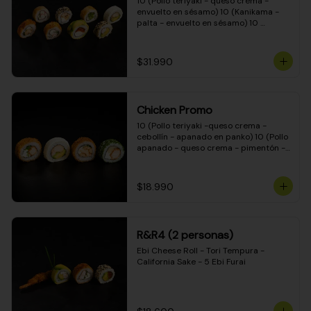
10 (Pollo teriyaki - queso crema - 
envuelto en sésamo) 10 (Kanikama - 
palta - envuelto en sésamo) 10 
(Salmón - queso crema - envuelto en 
palta) 10 (Pollo teriyaki - palta - 
envuelto en queso crema) 10 
$31.990
(Camarón - queso crema - cebollín - 
envuelto en masa tempura) 10 
(Kanikama - queso crema - cebollín - 
envuelto en masa tempura) 10 (Pollo 
Chicken Promo
teriyaki - queso crema - cebollín - 
envuelto en masa tempura) 10 
10 (Pollo teriyaki -queso crema - 
(Pimentón - queso crema - cebollín - 
cebollín - apanado en panko) 10 (Pollo 
envuelto en masa tempura)
apanado - queso crema - pimentón - 
apanado en panko) 10 (Pollo apanado 
- queso crema - palmito - envuelto en 
ciboulette) 10 (Pollo teriyaki - palta - 
$18.990
envuelto en queso crema)
R&R4 (2 personas)
Ebi Cheese Roll - Tori Tempura - 
California Sake - 5 Ebi Furai