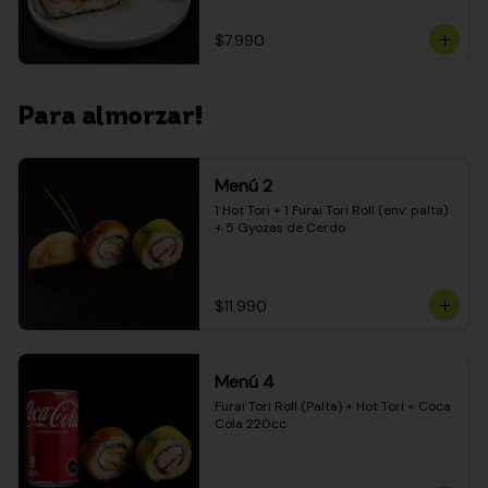
$7.990
Para almorzar!
Menú 2
1 Hot Tori + 1 Furai Tori Roll (env. palta) 
+ 5 Gyozas de Cerdo
$11.990
Menú 4
Furai Tori Roll (Palta) + Hot Tori + Coca 
Cola 220cc