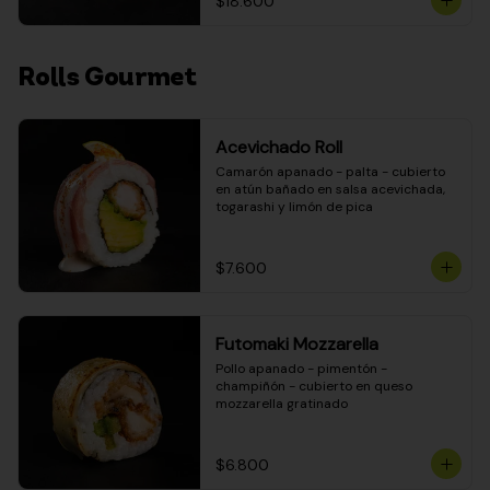
$18.600
Rolls Gourmet
Acevichado Roll
Camarón apanado - palta - cubierto 
en atún bañado en salsa acevichada, 
togarashi y limón de pica
$7.600
Futomaki Mozzarella
Pollo apanado - pimentón - 
champiñón - cubierto en queso 
mozzarella gratinado
$6.800