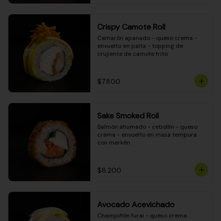
Crispy Camote Roll
Camarón apanado - queso crema - 
envuelto en palta - topping de 
crujiente de camote frito
$7.800
Sake Smoked Roll
Salmón ahumado - cebollín - queso 
crema - envuelto en masa tempura 
con merkén
$8.200
Avocado Acevichado
Champiñón furai - queso crema 