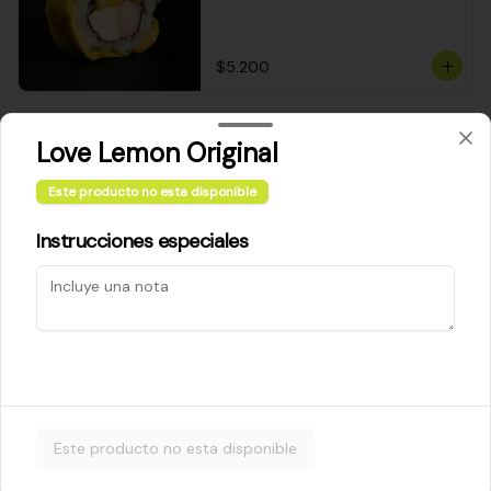
$5.200
Cheese Roll
Love Lemon Original
Queso crema - palta - cebollín
Este producto no esta disponible
Instrucciones especiales
$5.200
Ebi Roll
Camarón - palta
Este producto no esta disponible
$5.800