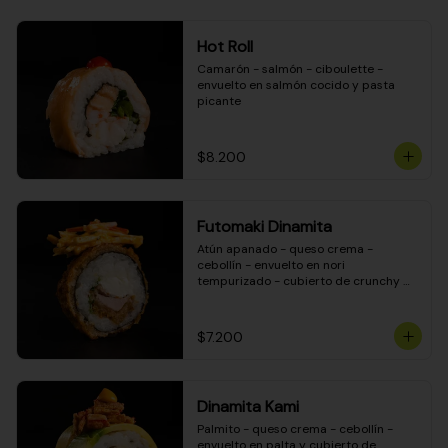
Hot Roll
Camarón - salmón - ciboulette - 
envuelto en salmón cocido y pasta 
picante
$8.200
Futomaki Dinamita
Atún apanado - queso crema - 
cebollín - envuelto en nori 
tempurizado - cubierto de crunchy 
kanikama en salsa DINAMITA!
$7.200
Dinamita Kami
Palmito - queso crema - cebollín - 
envuelto en palta y cubierto de 