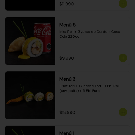
$11.990
Menú 5
Inka Roll + Gyozas de Cerdo + Coca 
Cola 220cc
$9.990
Menú 3
1 Hot Tori + 1 Cheese Tori + 1 Ebi Roll 
(env. palta) + 5 Ebi Furai
$18.990
Menú 1