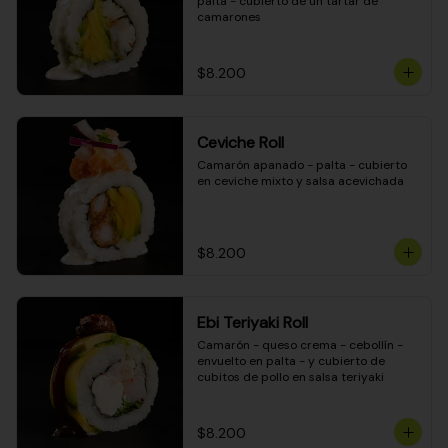
palta - cubierto de un tartar de 
camarones
$8.200
Ceviche Roll
Camarón apanado - palta - cubierto 
en ceviche mixto y salsa acevichada
$8.200
Ebi Teriyaki Roll
Camarón - queso crema - cebollín - 
envuelto en palta - y cubierto de 
cubitos de pollo en salsa teriyaki
$8.200