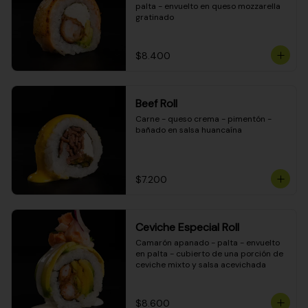
palta - envuelto en queso mozzarella 
gratinado
$8.400
Beef Roll
Carne - queso crema - pimentón - 
bañado en salsa huancaína
$7.200
Ceviche Especial Roll
Camarón apanado - palta - envuelto 
en palta - cubierto de una porción de 
ceviche mixto y salsa acevichada
$8.600