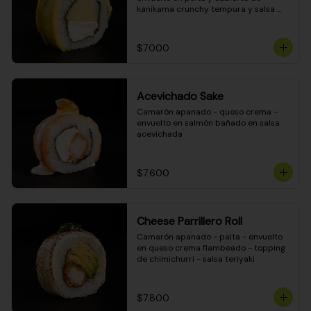
kanikama crunchy tempura y salsa 
DINAMITA!
$7.000
Acevichado Sake
Camarón apanado - queso crema - 
envuelto en salmón bañado en salsa 
acevichada
$7.600
Cheese Parrillero Roll
Camarón apanado - palta - envuelto 
en queso crema flambeado - topping 
de chimichurri - salsa teriyaki
$7.800