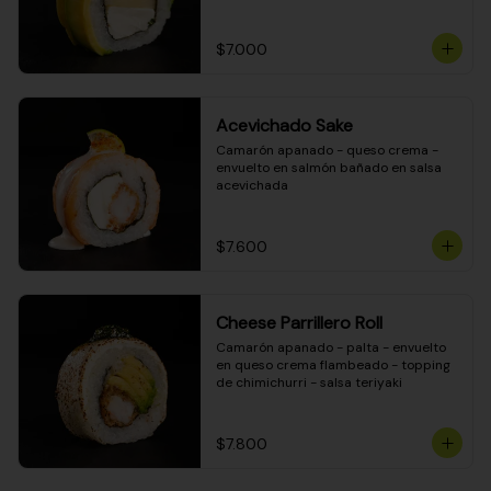
DINAMITA!
$7.000
Acevichado Sake
Camarón apanado - queso crema - 
envuelto en salmón bañado en salsa 
acevichada
$7.600
Cheese Parrillero Roll
Camarón apanado - palta - envuelto 
en queso crema flambeado - topping 
de chimichurri - salsa teriyaki
$7.800