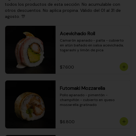
todos los productos de esta sección. No acumulable con
otros descuentos. No aplica propina. Válido del 01 al 31 de
agosto. 🎊
Acevichado Roll
Camarón apanado - palta - cubierto 
en atún bañado en salsa acevichada, 
togarashi y limón de pica
$7.600
Futomaki Mozzarella
Pollo apanado - pimentón - 
champiñón - cubierto en queso 
mozzarella gratinado
$6.800