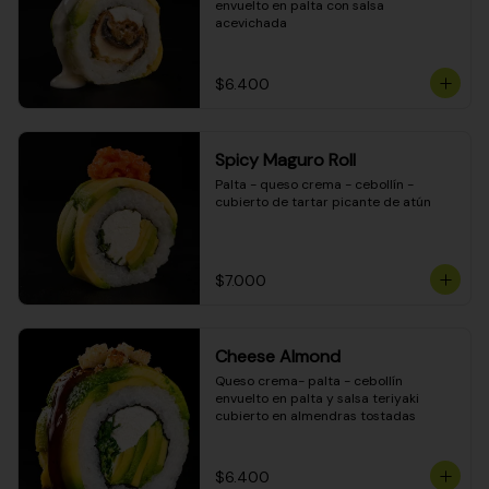
envuelto en palta con salsa 
acevichada
$6.400
Spicy Maguro Roll
Palta - queso crema - cebollín - 
cubierto de tartar picante de atún
$7.000
Cheese Almond
Queso crema- palta - cebollín 
envuelto en palta y salsa teriyaki 
cubierto en almendras tostadas
$6.400