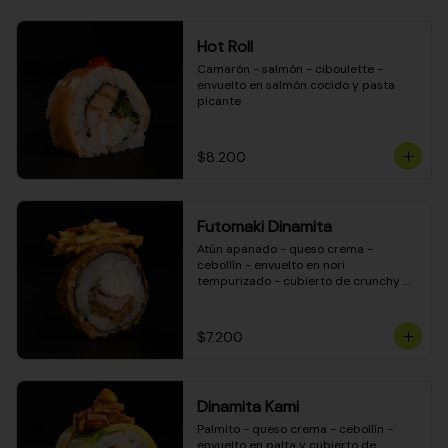
Hot Roll
Camarón - salmón - ciboulette - 
envuelto en salmón cocido y pasta 
picante
$8.200
Futomaki Dinamita
Atún apanado - queso crema - 
cebollín - envuelto en nori 
tempurizado - cubierto de crunchy 
kanikama en salsa DINAMITA!
$7.200
Dinamita Kami
Palmito - queso crema - cebollín - 
envuelto en palta y cubierto de 