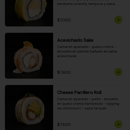
kanikama crunchy tempura y salsa 
DINAMITA!
$7.000
Acevichado Sake
Camarón apanado - queso crema - 
envuelto en salmón bañado en salsa 
acevichada
$7.600
Cheese Parrillero Roll
Camarón apanado - palta - envuelto 
en queso crema flambeado - topping 
de chimichurri - salsa teriyaki
$7.800