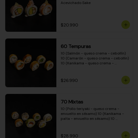
Acevichado Sake
$20.990
60 Tempuras
10 (Salmón - queso crema - cebollín) 
10 (Camarón - queso crema - cebollín) 
10 (Kanikama - queso crema - 
cebollín) 10 (Pimentón - queso crema 
- cebollín) 10 (Pollo teriyaki - queso 
crema - cebollín) 10 (Carne - queso 
$26.990
crema - cebollín)
70 Mixtas
10 (Pollo teriyaki - queso crema - 
envuelto en sésamo) 10 (Kanikama - 
palta - envuelto en sésamo) 10 
(Salmón - queso crema - envuelto en 
palta) 10 (Pollo teriyaki - queso crema 
- envuelto en queso crema) 10 
$28.990