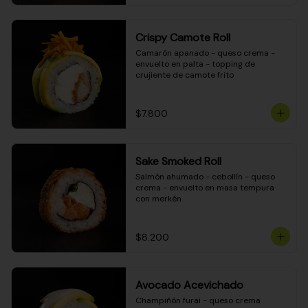
Crispy Camote Roll
Camarón apanado - queso crema - 
envuelto en palta - topping de 
crujiente de camote frito
$7.800
Sake Smoked Roll
Salmón ahumado - cebollín - queso 
crema - envuelto en masa tempura 
con merkén
$8.200
Avocado Acevichado
Champiñón furai - queso crema 