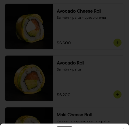
Avocado Cheese Roll
Salmón - palta - queso crema
$6.600
Avocado Roll
Salmón - palta
$6.200
Maki Cheese Roll
Kanikama - queso crema - palta