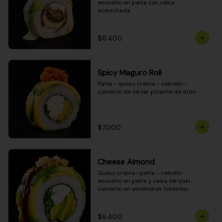
envuelto en palta con salsa 
acevichada
$6.400
Spicy Maguro Roll
Palta - queso crema - cebollín - 
cubierto de tartar picante de atún
$7.000
Cheese Almond
Queso crema- palta - cebollín 
envuelto en palta y salsa teriyaki 
cubierto en almendras tostadas
$6.400