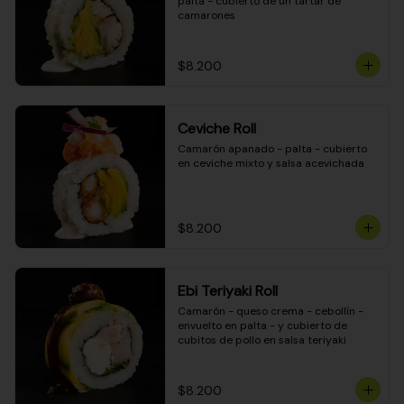
palta - cubierto de un tartar de 
camarones
$8.200
Ceviche Roll
Camarón apanado - palta - cubierto 
en ceviche mixto y salsa acevichada
$8.200
Ebi Teriyaki Roll
Camarón - queso crema - cebollín - 
envuelto en palta - y cubierto de 
cubitos de pollo en salsa teriyaki
$8.200