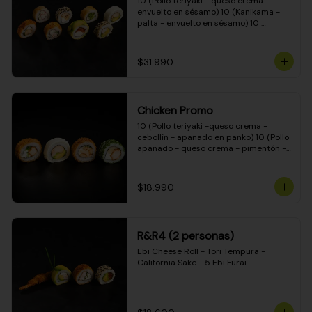
10 (Pollo teriyaki - queso crema - 
envuelto en sésamo) 10 (Kanikama - 
palta - envuelto en sésamo) 10 
(Salmón - queso crema - envuelto en 
palta) 10 (Pollo teriyaki - palta - 
envuelto en queso crema) 10 
$31.990
(Camarón - queso crema - cebollín - 
envuelto en masa tempura) 10 
(Kanikama - queso crema - cebollín - 
envuelto en masa tempura) 10 (Pollo 
Chicken Promo
teriyaki - queso crema - cebollín - 
envuelto en masa tempura) 10 
10 (Pollo teriyaki -queso crema - 
(Pimentón - queso crema - cebollín - 
cebollín - apanado en panko) 10 (Pollo 
envuelto en masa tempura)
apanado - queso crema - pimentón - 
apanado en panko) 10 (Pollo apanado 
- queso crema - palmito - envuelto en 
ciboulette) 10 (Pollo teriyaki - palta - 
$18.990
envuelto en queso crema)
R&R4 (2 personas)
Ebi Cheese Roll - Tori Tempura - 
California Sake - 5 Ebi Furai