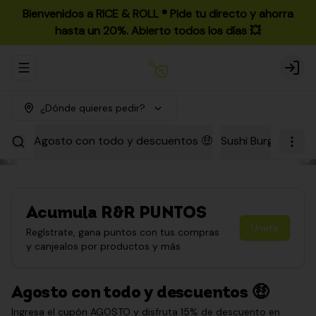
Bienvenidos a RICE & ROLL ®️ Pide tu directo y ahorra
hasta un 20%. Abierto todos los días 💥
Abrir menu de navegación
Login
¿Dónde quieres pedir?
Agosto con todo y descuentos 🤑
Sushi Burgers
Par
Acumula
R&R PUNTOS
Únete
Regístrate, gana puntos con tus compras
y canjealos por productos y más
Agosto con todo y descuentos 🤑
Ingresa el cupón AGOSTO y disfruta 15% de descuento en