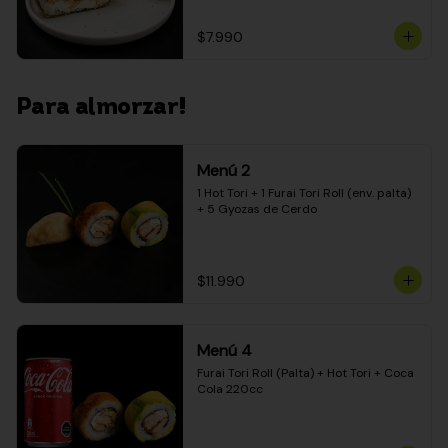
$7.990
Para almorzar!
Menú 2
1 Hot Tori + 1 Furai Tori Roll (env. palta) 
+ 5 Gyozas de Cerdo
$11.990
Menú 4
Furai Tori Roll (Palta) + Hot Tori + Coca 
Cola 220cc