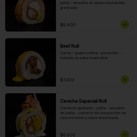
palta - envuelto en queso mozzarella 
gratinado
$8.400
Beef Roll
Carne - queso crema - pimentón - 
bañado en salsa huancaína
$7.200
Ceviche Especial Roll
Camarón apanado - palta - envuelto 
en palta - cubierto de una porción de 
ceviche mixto y salsa acevichada
$8.600