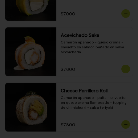
DINAMITA!
$7.000
Acevichado Sake
Camarón apanado - queso crema - 
envuelto en salmón bañado en salsa 
acevichada
$7.600
Cheese Parrillero Roll
Camarón apanado - palta - envuelto 
en queso crema flambeado - topping 
de chimichurri - salsa teriyaki
$7.800