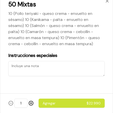
50 Mixtas
10 (Pollo teriyaki - queso crema - envuelto en
$5.200
sésamo) 10 (Kanikama - palta - envuelto en
sésamo) 10 (Salmón - queso crema - envuelto en
palta) 10 (Camarón - queso crema - cebollín -
Cheese Roll
envuelto en masa tempura) 10 (Pimentón - queso
Queso crema - palta - cebollín
crema - cebollín - envuelto en masa tempura)
Instrucciones especiales
$5.200
Ebi Roll
Camarón - palta
Agregar
$22.990
$5.800