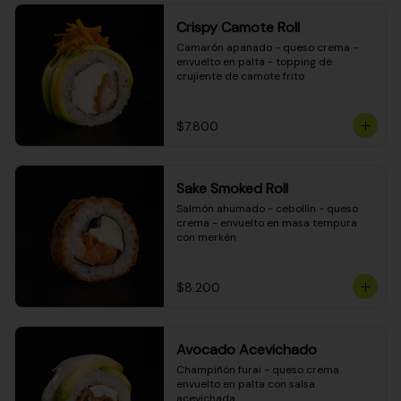
Crispy Camote Roll
Camarón apanado - queso crema - 
envuelto en palta - topping de 
crujiente de camote frito
$7.800
Sake Smoked Roll
Salmón ahumado - cebollín - queso 
crema - envuelto en masa tempura 
con merkén
$8.200
Avocado Acevichado
Champiñón furai - queso crema 
envuelto en palta con salsa 
acevichada