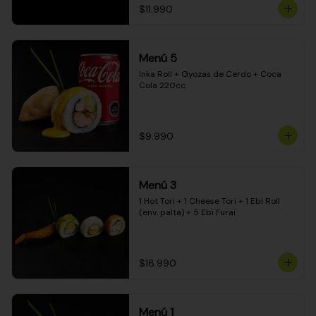
$11.990
Menú 5
Inka Roll + Gyozas de Cerdo + Coca 
Cola 220cc
$9.990
Menú 3
1 Hot Tori + 1 Cheese Tori + 1 Ebi Roll 
(env. palta) + 5 Ebi Furai
$18.990
Menú 1