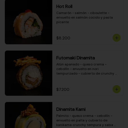
Hot Roll
Camarón - salmón - ciboulette - 
envuelto en salmón cocido y pasta 
picante
$8.200
Futomaki Dinamita
Atún apanado - queso crema - 
cebollín - envuelto en nori 
tempurizado - cubierto de crunchy 
kanikama en salsa DINAMITA!
$7.200
Dinamita Kami
Palmito - queso crema - cebollín - 
envuelto en palta y cubierto de 
kanikama crunchy tempura y salsa 