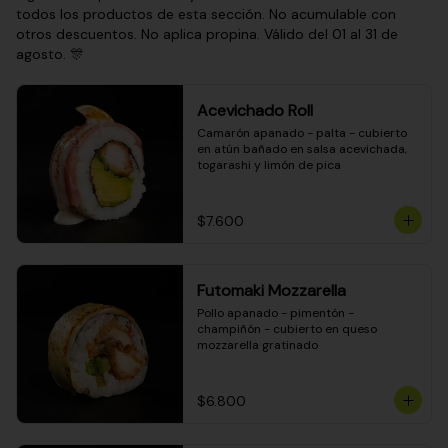
todos los productos de esta sección. No acumulable con
otros descuentos. No aplica propina. Válido del 01 al 31 de
agosto. 🎊
Acevichado Roll
Camarón apanado - palta - cubierto 
en atún bañado en salsa acevichada, 
togarashi y limón de pica
$7.600
Futomaki Mozzarella
Pollo apanado - pimentón - 
champiñón - cubierto en queso 
mozzarella gratinado
$6.800