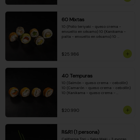
(Camarón - queso crema - cebollín - 
envuelto en masa tempura) 10 
(Kanikama - queso crema - cebollín - 
envuelto en masa tempura) 10 
60 Mixtas
(Pimentón - queso crema - cebollín - 
envuelto en masa tempura)
10 (Pollo teriyaki - queso crema - 
envuelto en sésamo) 10 (Kanikama - 
palta - envuelto en sésamo) 10 
(Salmón - queso crema - envuelto en 
palta) 10 (Pollo teriyaki - palta - 
envuelto en queso crema) 10 
$25.986
(Camarón - queso crema - cebollín - 
envuelto en masa tempura) 10 
(Pimentón - queso crema - cebollín - 
envuelto en masa tempura)
40 Tempuras
10 (Salmón - queso crema - cebollín) 
10 (Camarón - queso crema - cebollín) 
10 (Kanikama - queso crema - 
cebollín) 10 (Pollo teriyaki - queso 
crema - cebollín)
$20.990
R&R1 (1 persona)
California Tori - Sake Maki - 3 gyozas