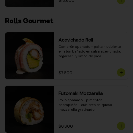
$18.600
Rolls Gourmet
Acevichado Roll
Camarón apanado - palta - cubierto 
en atún bañado en salsa acevichada, 
togarashi y limón de pica
$7.600
Futomaki Mozzarella
Pollo apanado - pimentón - 
champiñón - cubierto en queso 
mozzarella gratinado
$6.800