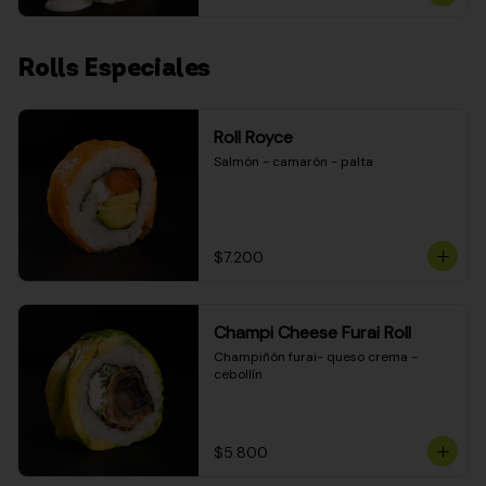
Rolls Especiales
Roll Royce
Salmón - camarón - palta
$7.200
Champi Cheese Furai Roll
Champiñón furai- queso crema - 
cebollín
$5.800