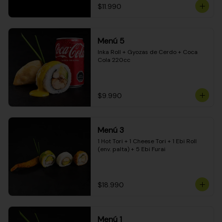
$11.990
Menú 5
Inka Roll + Gyozas de Cerdo + Coca 
Cola 220cc
$9.990
Menú 3
1 Hot Tori + 1 Cheese Tori + 1 Ebi Roll 
(env. palta) + 5 Ebi Furai
$18.990
Menú 1