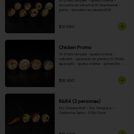
10 (Pollo teriyaki - queso crema - 
envuelto en sésamo) 10 (Kanikama - 
palta - envuelto en sésamo) 10 
(Salmón - queso crema - envuelto en 
palta) 10 (Pollo teriyaki - palta - 
envuelto en queso crema) 10 
$31.990
(Camarón - queso crema - cebollín - 
envuelto en masa tempura) 10 
(Kanikama - queso crema - cebollín - 
envuelto en masa tempura) 10 (Pollo 
Chicken Promo
teriyaki - queso crema - cebollín - 
envuelto en masa tempura) 10 
10 (Pollo teriyaki -queso crema - 
(Pimentón - queso crema - cebollín - 
cebollín - apanado en panko) 10 (Pollo 
envuelto en masa tempura)
apanado - queso crema - pimentón - 
apanado en panko) 10 (Pollo apanado 
- queso crema - palmito - envuelto en 
ciboulette) 10 (Pollo teriyaki - palta - 
$18.990
envuelto en queso crema)
R&R4 (2 personas)
Ebi Cheese Roll - Tori Tempura - 
California Sake - 5 Ebi Furai