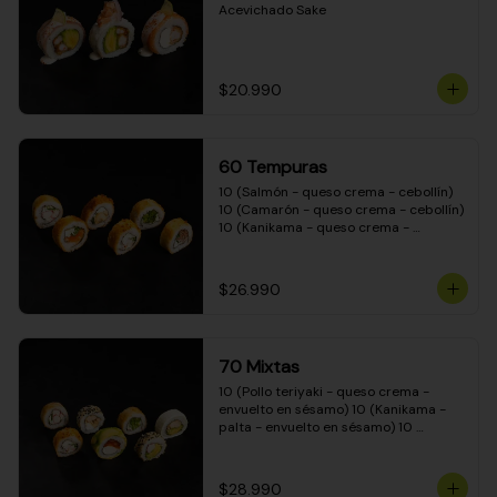
Acevichado Sake
$20.990
60 Tempuras
10 (Salmón - queso crema - cebollín) 
10 (Camarón - queso crema - cebollín) 
10 (Kanikama - queso crema - 
cebollín) 10 (Pimentón - queso crema 
- cebollín) 10 (Pollo teriyaki - queso 
crema - cebollín) 10 (Carne - queso 
$26.990
crema - cebollín)
70 Mixtas
10 (Pollo teriyaki - queso crema - 
envuelto en sésamo) 10 (Kanikama - 
palta - envuelto en sésamo) 10 
(Salmón - queso crema - envuelto en 
palta) 10 (Pollo teriyaki - queso crema 
- envuelto en queso crema) 10 
$28.990