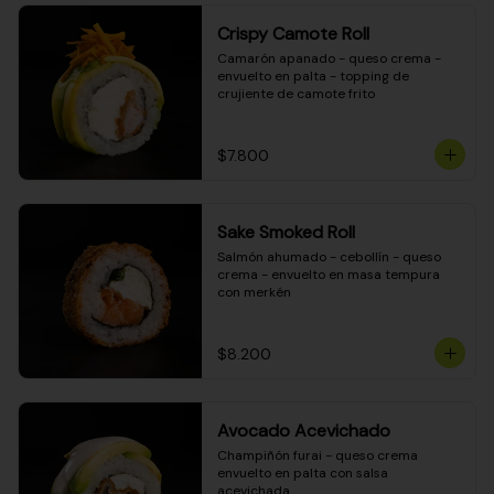
Crispy Camote Roll
Camarón apanado - queso crema - 
envuelto en palta - topping de 
crujiente de camote frito
$7.800
Sake Smoked Roll
Salmón ahumado - cebollín - queso 
crema - envuelto en masa tempura 
con merkén
$8.200
Avocado Acevichado
Champiñón furai - queso crema 
envuelto en palta con salsa 
acevichada