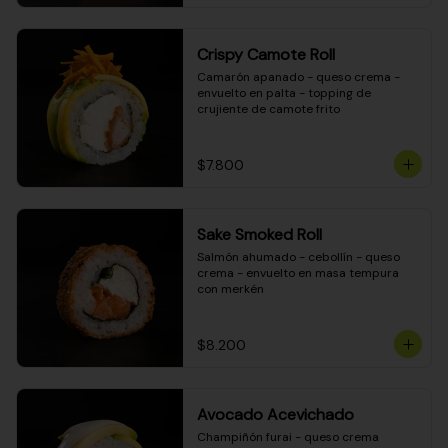
Crispy Camote Roll
Camarón apanado - queso crema - 
envuelto en palta - topping de 
crujiente de camote frito
$7.800
Sake Smoked Roll
Salmón ahumado - cebollín - queso 
crema - envuelto en masa tempura 
con merkén
$8.200
Avocado Acevichado
Champiñón furai - queso crema 