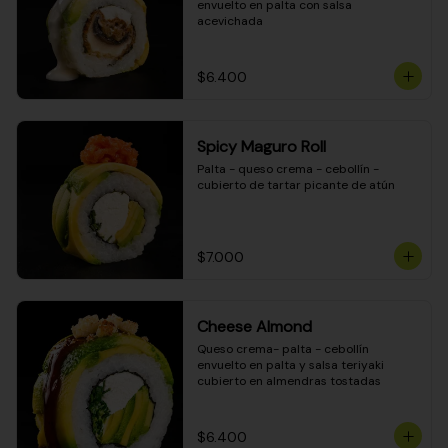
envuelto en palta con salsa 
acevichada
$6.400
Spicy Maguro Roll
Palta - queso crema - cebollín - 
cubierto de tartar picante de atún
$7.000
Cheese Almond
Queso crema- palta - cebollín 
envuelto en palta y salsa teriyaki 
cubierto en almendras tostadas
$6.400