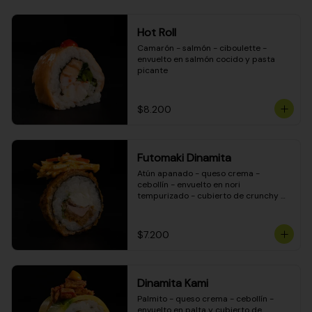
Hot Roll
Camarón - salmón - ciboulette - 
envuelto en salmón cocido y pasta 
picante
$8.200
Futomaki Dinamita
Atún apanado - queso crema - 
cebollín - envuelto en nori 
tempurizado - cubierto de crunchy 
kanikama en salsa DINAMITA!
$7.200
Dinamita Kami
Palmito - queso crema - cebollín - 
envuelto en palta y cubierto de 