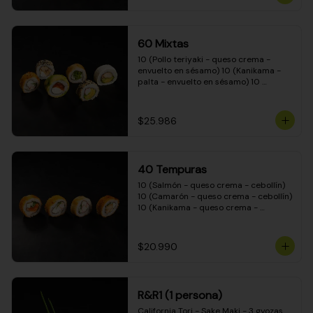
(Camarón - queso crema - cebollín - 
envuelto en masa tempura) 10 
(Kanikama - queso crema - cebollín - 
envuelto en masa tempura) 10 
60 Mixtas
(Pimentón - queso crema - cebollín - 
envuelto en masa tempura)
10 (Pollo teriyaki - queso crema - 
envuelto en sésamo) 10 (Kanikama - 
palta - envuelto en sésamo) 10 
(Salmón - queso crema - envuelto en 
palta) 10 (Pollo teriyaki - palta - 
envuelto en queso crema) 10 
$25.986
(Camarón - queso crema - cebollín - 
envuelto en masa tempura) 10 
(Pimentón - queso crema - cebollín - 
envuelto en masa tempura)
40 Tempuras
10 (Salmón - queso crema - cebollín) 
10 (Camarón - queso crema - cebollín) 
10 (Kanikama - queso crema - 
cebollín) 10 (Pollo teriyaki - queso 
crema - cebollín)
$20.990
R&R1 (1 persona)
California Tori - Sake Maki - 3 gyozas