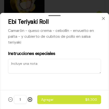
$5.200
Ebi Teriyaki Roll
Camarón - queso crema - cebollín - envuelto en
Cheese Roll
palta - y cubierto de cubitos de pollo en salsa
Queso crema - palta - cebollín
teriyaki
Instrucciones especiales
$5.200
Ebi Roll
Camarón - palta
Agregar
$8.200
$5.800