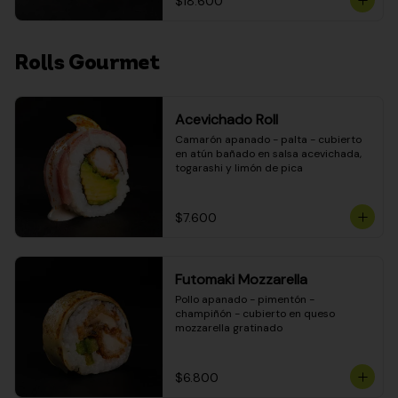
$18.600
Rolls Gourmet
Acevichado Roll
Camarón apanado - palta - cubierto 
en atún bañado en salsa acevichada, 
togarashi y limón de pica
$7.600
Futomaki Mozzarella
Pollo apanado - pimentón - 
champiñón - cubierto en queso 
mozzarella gratinado
$6.800