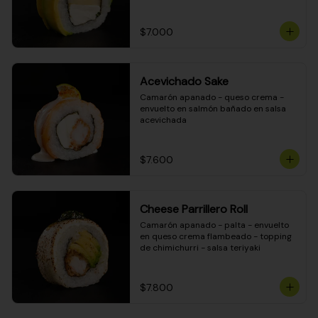
DINAMITA!
$7.000
Acevichado Sake
Camarón apanado - queso crema - 
envuelto en salmón bañado en salsa 
acevichada
$7.600
Cheese Parrillero Roll
Camarón apanado - palta - envuelto 
en queso crema flambeado - topping 
de chimichurri - salsa teriyaki
$7.800