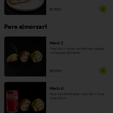
$7.990
Para almorzar!
Menú 2
1 Hot Tori + 1 Furai Tori Roll (env. palta) 
+ 5 Gyozas de Cerdo
$11.990
Menú 4
Furai Tori Roll (Palta) + Hot Tori + Coca 
Cola 220cc