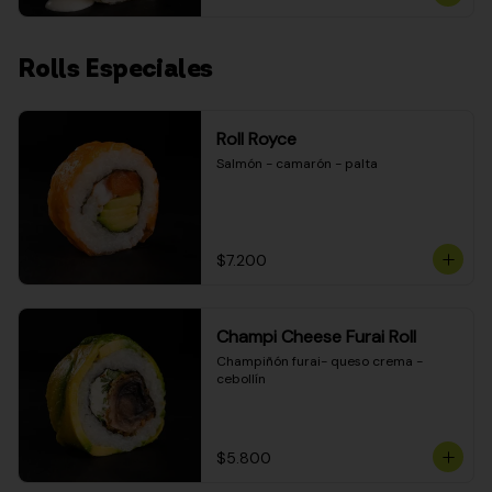
Rolls Especiales
Roll Royce
Salmón - camarón - palta
$7.200
Champi Cheese Furai Roll
Champiñón furai- queso crema - 
cebollín
$5.800