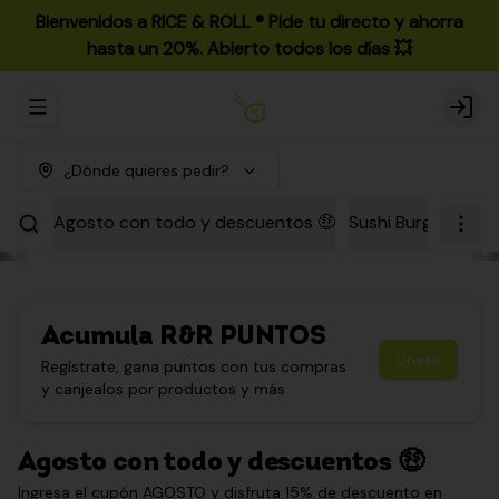
Bienvenidos a RICE & ROLL ®️ Pide tu directo y ahorra
hasta un 20%. Abierto todos los días 💥
Abrir menu de navegación
Login
¿Dónde quieres pedir?
Agosto con todo y descuentos 🤑
Sushi Burgers
Par
Acumula
R&R PUNTOS
Únete
Regístrate, gana puntos con tus compras
y canjealos por productos y más
Agosto con todo y descuentos 🤑
Ingresa el cupón AGOSTO y disfruta 15% de descuento en