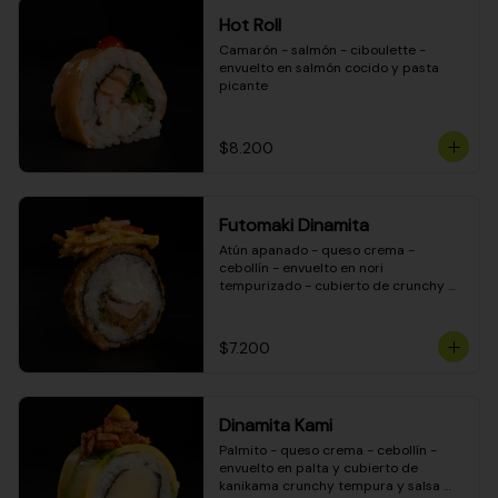
Hot Roll
Camarón - salmón - ciboulette - 
envuelto en salmón cocido y pasta 
picante
$8.200
Futomaki Dinamita
Atún apanado - queso crema - 
cebollín - envuelto en nori 
tempurizado - cubierto de crunchy 
kanikama en salsa DINAMITA!
$7.200
Dinamita Kami
Palmito - queso crema - cebollín - 
envuelto en palta y cubierto de 
kanikama crunchy tempura y salsa 