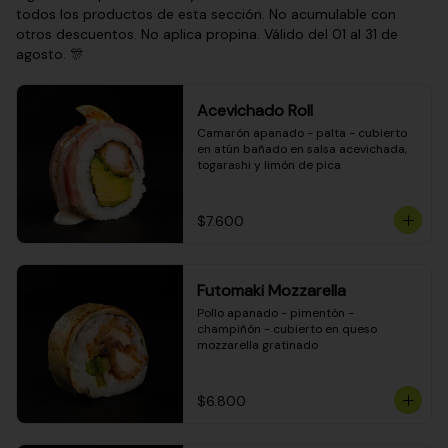
todos los productos de esta sección. No acumulable con
otros descuentos. No aplica propina. Válido del 01 al 31 de
agosto. 🎊
Acevichado Roll
Camarón apanado - palta - cubierto 
en atún bañado en salsa acevichada, 
togarashi y limón de pica
$7.600
Futomaki Mozzarella
Pollo apanado - pimentón - 
champiñón - cubierto en queso 
mozzarella gratinado
$6.800