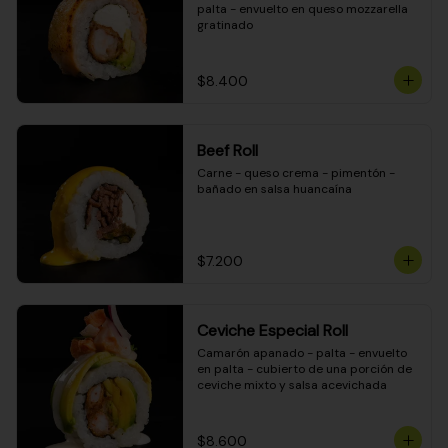
palta - envuelto en queso mozzarella 
gratinado
$8.400
Beef Roll
Carne - queso crema - pimentón - 
bañado en salsa huancaína
$7.200
Ceviche Especial Roll
Camarón apanado - palta - envuelto 
en palta - cubierto de una porción de 
ceviche mixto y salsa acevichada
$8.600