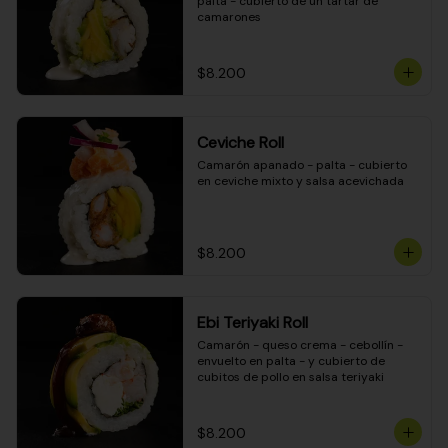
palta - cubierto de un tartar de 
camarones
$8.200
Ceviche Roll
Camarón apanado - palta - cubierto 
en ceviche mixto y salsa acevichada
$8.200
Ebi Teriyaki Roll
Camarón - queso crema - cebollín - 
envuelto en palta - y cubierto de 
cubitos de pollo en salsa teriyaki
$8.200