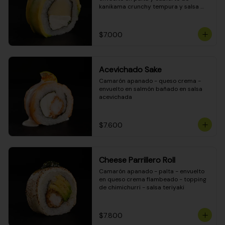
kanikama crunchy tempura y salsa 
DINAMITA!
$7.000
Acevichado Sake
Camarón apanado - queso crema - 
envuelto en salmón bañado en salsa 
acevichada
$7.600
Cheese Parrillero Roll
Camarón apanado - palta - envuelto 
en queso crema flambeado - topping 
de chimichurri - salsa teriyaki
$7.800