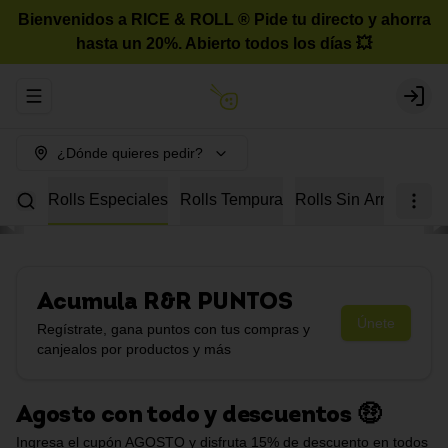
Bienvenidos a RICE & ROLL ®️ Pide tu directo y ahorra
hasta un 20%. Abierto todos los días 💥
Abrir menu de navegación
Login
¿Dónde quieres pedir?
urmet
Rolls Especiales
Rolls Tempura
Rolls Sin Arroz
Roll
Acumula
R&R PUNTOS
Únete
Regístrate, gana puntos con tus compras y
canjealos por productos y más
Agosto con todo y descuentos 🤑
Ingresa el cupón AGOSTO y disfruta 15% de descuento en todos