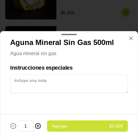
$5.200
Cheese Roll
Aguna Mineral Sin Gas 500ml
Queso crema - palta - cebollín
Agua mineral sin gas
Instrucciones especiales
$5.200
Ebi Roll
Camarón - palta
$5.800
Agregar
$1.600