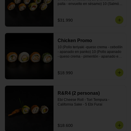
palta - envuelto en sésamo) 10 (Salmón 
- queso crema - envuelto en palta) 10 
(Pollo teriyaki - palta - envuelto en queso 
crema) 10 (Camarón - queso crema - 
$31.990
cebollín - envuelto en masa tempura) 10 
(Kanikama - queso crema - cebollín - 
envuelto en masa tempura) 10 (Pollo 
teriyaki - queso crema - cebollín - 
Chicken Promo
envuelto en masa tempura) 10 
(Pimentón - queso crema - cebollín - 
10 (Pollo teriyaki -queso crema - cebollín 
envuelto en masa tempura)
- apanado en panko) 10 (Pollo apanado 
- queso crema - pimentón - apanado en 
panko) 10 (Pollo apanado - queso 
crema - palmito - envuelto en ciboulette) 
10 (Pollo teriyaki - palta - envuelto en 
$18.990
queso crema)
R&R4 (2 personas)
Ebi Cheese Roll - Tori Tempura - 
California Sake - 5 Ebi Furai
$18.600