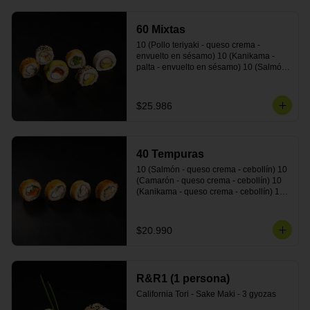
cebollín - envuelto en masa tempura) 10 
(Pimentón - queso crema - cebollín - 
60 Mixtas
envuelto en masa tempura)
10 (Pollo teriyaki - queso crema - 
envuelto en sésamo) 10 (Kanikama - 
palta - envuelto en sésamo) 10 (Salmón 
- queso crema - envuelto en palta) 10 
(Pollo teriyaki - palta - envuelto en queso 
crema) 10 (Camarón - queso crema - 
$25.986
cebollín - envuelto en masa tempura) 10 
(Pimentón - queso crema - cebollín - 
envuelto en masa tempura)
40 Tempuras
10 (Salmón - queso crema - cebollín) 10 
(Camarón - queso crema - cebollín) 10 
(Kanikama - queso crema - cebollín) 10 
(Pollo teriyaki - queso crema - cebollín)
$20.990
R&R1 (1 persona)
California Tori - Sake Maki - 3 gyozas