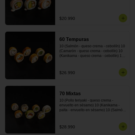
$20.990
60 Tempuras
10 (Salmón - queso crema - cebollín) 10 
(Camarón - queso crema - cebollín) 10 
(Kanikama - queso crema - cebollín) 10 
(Pimentón - queso crema - cebollín) 10 
(Pollo teriyaki - queso crema - cebollín) 
10 (Carne - queso crema - cebollín)
$26.990
70 Mixtas
10 (Pollo teriyaki - queso crema - 
envuelto en sésamo) 10 (Kanikama - 
palta - envuelto en sésamo) 10 (Salmón 
- queso crema - envuelto en palta) 10 
(Pollo teriyaki - queso crema - envuelto 
en queso crema) 10 (Camarón - queso 
$28.990
crema - cebollín - envuelto en masa 
tempura) 10 (Kanikama - queso crema - 