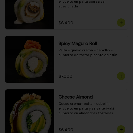
envuelto en palta con salsa 
acevichada
$6.400
Spicy Maguro Roll
Palta - queso crema - cebollín - 
cubierto de tartar picante de atún
$7.000
Cheese Almond
Queso crema- palta - cebollín 
envuelto en palta y salsa teriyaki 
cubierto en almendras tostadas
$6.400