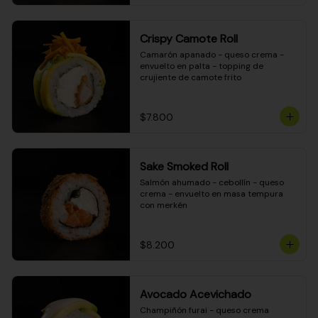
Crispy Camote Roll
Camarón apanado - queso crema - 
envuelto en palta - topping de 
crujiente de camote frito
$7.800
Sake Smoked Roll
Salmón ahumado - cebollín - queso 
crema - envuelto en masa tempura 
con merkén
$8.200
Avocado Acevichado
Champiñón furai - queso crema 