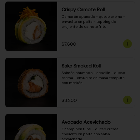
Crispy Camote Roll
Camarón apanado - queso crema - 
envuelto en palta - topping de 
crujiente de camote frito
$7.800
Sake Smoked Roll
Salmón ahumado - cebollín - queso 
crema - envuelto en masa tempura 
con merkén
$8.200
Avocado Acevichado
Champiñón furai - queso crema 
envuelto en palta con salsa 
acevichada