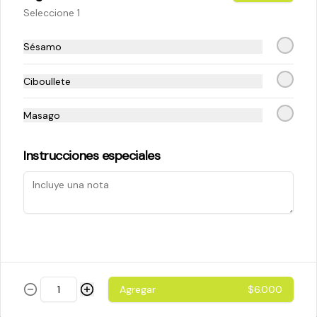
Seleccione 1
$5.200
Sésamo
Ciboullete
Cheese Roll
Queso crema - palta - cebollín
Masago
Instrucciones especiales
$5.200
Ebi Roll
Camarón - palta
Agregar
$6.000
$5.800