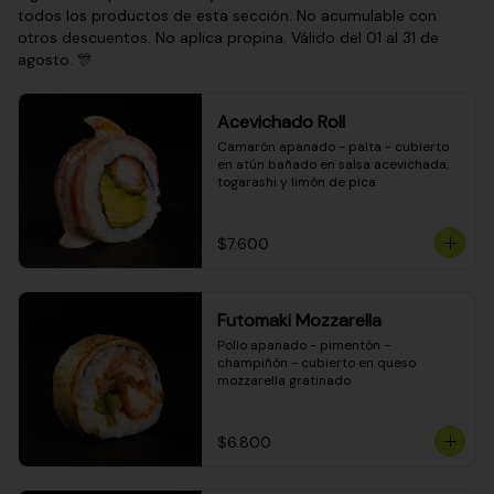
todos los productos de esta sección. No acumulable con
otros descuentos. No aplica propina. Válido del 01 al 31 de
agosto. 🎊
Acevichado Roll
Camarón apanado - palta - cubierto 
en atún bañado en salsa acevichada, 
togarashi y limón de pica
$7.600
Futomaki Mozzarella
Pollo apanado - pimentón - 
champiñón - cubierto en queso 
mozzarella gratinado
$6.800