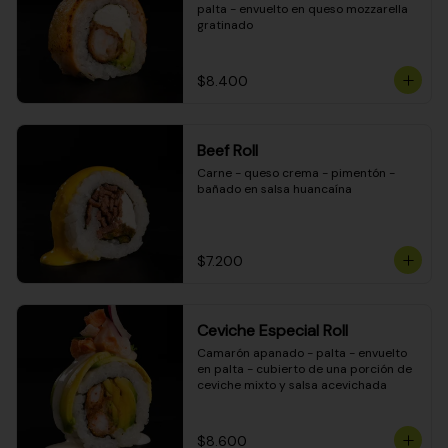
palta - envuelto en queso mozzarella 
gratinado
$8.400
Beef Roll
Carne - queso crema - pimentón - 
bañado en salsa huancaína
$7.200
Ceviche Especial Roll
Camarón apanado - palta - envuelto 
en palta - cubierto de una porción de 
ceviche mixto y salsa acevichada
$8.600