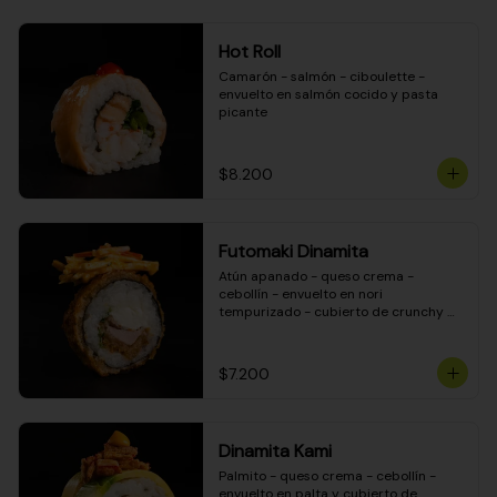
Hot Roll
Camarón - salmón - ciboulette - 
envuelto en salmón cocido y pasta 
picante
$8.200
Futomaki Dinamita
Atún apanado - queso crema - 
cebollín - envuelto en nori 
tempurizado - cubierto de crunchy 
kanikama en salsa DINAMITA!
$7.200
Dinamita Kami
Palmito - queso crema - cebollín - 
envuelto en palta y cubierto de 