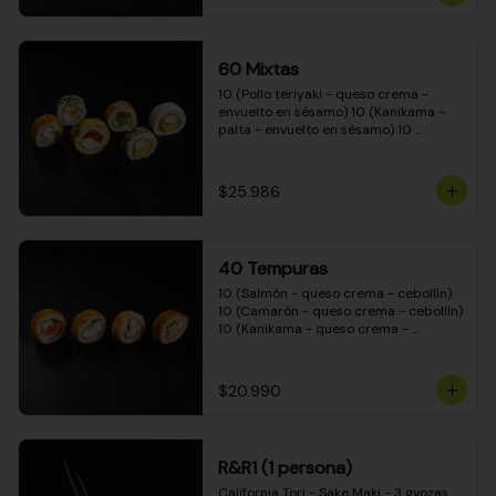
(Camarón - queso crema - cebollín - 
envuelto en masa tempura) 10 
(Kanikama - queso crema - cebollín - 
envuelto en masa tempura) 10 
60 Mixtas
(Pimentón - queso crema - cebollín - 
envuelto en masa tempura)
10 (Pollo teriyaki - queso crema - 
envuelto en sésamo) 10 (Kanikama - 
palta - envuelto en sésamo) 10 
(Salmón - queso crema - envuelto en 
palta) 10 (Pollo teriyaki - palta - 
envuelto en queso crema) 10 
$25.986
(Camarón - queso crema - cebollín - 
envuelto en masa tempura) 10 
(Pimentón - queso crema - cebollín - 
envuelto en masa tempura)
40 Tempuras
10 (Salmón - queso crema - cebollín) 
10 (Camarón - queso crema - cebollín) 
10 (Kanikama - queso crema - 
cebollín) 10 (Pollo teriyaki - queso 
crema - cebollín)
$20.990
R&R1 (1 persona)
California Tori - Sake Maki - 3 gyozas