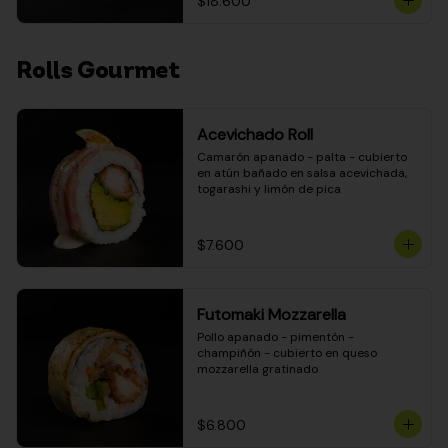
$18.600
Rolls Gourmet
Acevichado Roll
Camarón apanado - palta - cubierto 
en atún bañado en salsa acevichada, 
togarashi y limón de pica
$7.600
Futomaki Mozzarella
Pollo apanado - pimentón - 
champiñón - cubierto en queso 
mozzarella gratinado
$6.800