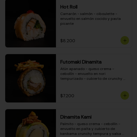
Hot Roll
Camarón - salmón - ciboulette - 
envuelto en salmón cocido y pasta 
picante
$8.200
Futomaki Dinamita
Atún apanado - queso crema - 
cebollín - envuelto en nori 
tempurizado - cubierto de crunchy 
kanikama en salsa DINAMITA!
$7.200
Dinamita Kami
Palmito - queso crema - cebollín - 
envuelto en palta y cubierto de 
kanikama crunchy tempura y salsa 