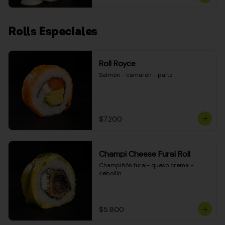
Rolls Especiales
Roll Royce
Salmón - camarón - palta
$7.200
Champi Cheese Furai Roll
Champiñón furai- queso crema - 
cebollín
$5.800