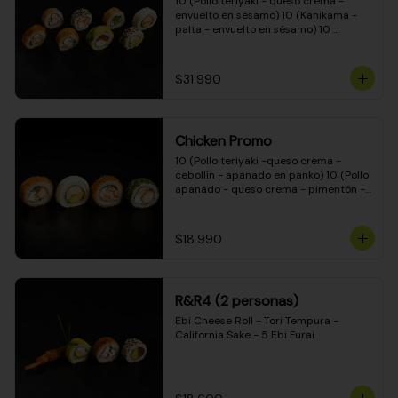
10 (Pollo teriyaki - queso crema - 
envuelto en sésamo) 10 (Kanikama - 
palta - envuelto en sésamo) 10 
(Salmón - queso crema - envuelto en 
palta) 10 (Pollo teriyaki - palta - 
envuelto en queso crema) 10 
$31.990
(Camarón - queso crema - cebollín - 
envuelto en masa tempura) 10 
(Kanikama - queso crema - cebollín - 
envuelto en masa tempura) 10 (Pollo 
Chicken Promo
teriyaki - queso crema - cebollín - 
envuelto en masa tempura) 10 
10 (Pollo teriyaki -queso crema - 
(Pimentón - queso crema - cebollín - 
cebollín - apanado en panko) 10 (Pollo 
envuelto en masa tempura)
apanado - queso crema - pimentón - 
apanado en panko) 10 (Pollo apanado 
- queso crema - palmito - envuelto en 
ciboulette) 10 (Pollo teriyaki - palta - 
$18.990
envuelto en queso crema)
R&R4 (2 personas)
Ebi Cheese Roll - Tori Tempura - 
California Sake - 5 Ebi Furai