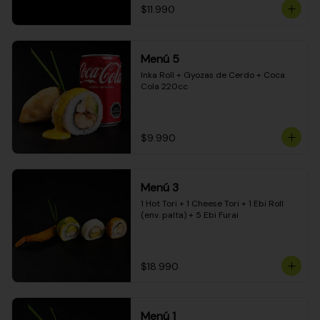
$11.990
Menú 5
Inka Roll + Gyozas de Cerdo + Coca 
Cola 220cc
$9.990
Menú 3
1 Hot Tori + 1 Cheese Tori + 1 Ebi Roll 
(env. palta) + 5 Ebi Furai
$18.990
Menú 1