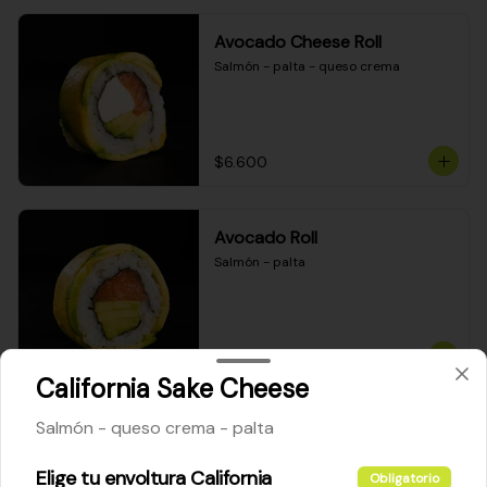
Avocado Cheese Roll
Salmón - palta - queso crema
$6.600
Avocado Roll
Salmón - palta
$6.200
California Sake Cheese
Salmón - queso crema - palta
Maki Cheese Roll
Kanikama - queso crema - palta
Elige tu envoltura California
Obligatorio