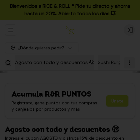
Bienvenidos a RICE & ROLL ®️ Pide tu directo y ahorra
hasta un 20%. Abierto todos los días 💥
Abrir menu de navegación
Login
¿Dónde quieres pedir?
Agosto con todo y descuentos 🤑
Sushi Burgers
Par
Acumula
R&R PUNTOS
Únete
Regístrate, gana puntos con tus compras
y canjealos por productos y más
Agosto con todo y descuentos 🤑
Ingresa el cupón AGOSTO y disfruta 15% de descuento en