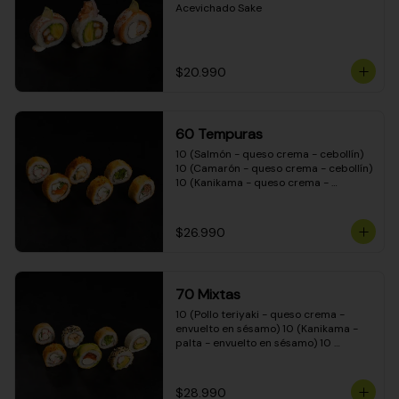
Acevichado Sake
$20.990
60 Tempuras
10 (Salmón - queso crema - cebollín) 
10 (Camarón - queso crema - cebollín) 
10 (Kanikama - queso crema - 
cebollín) 10 (Pimentón - queso crema 
- cebollín) 10 (Pollo teriyaki - queso 
crema - cebollín) 10 (Carne - queso 
$26.990
crema - cebollín)
70 Mixtas
10 (Pollo teriyaki - queso crema - 
envuelto en sésamo) 10 (Kanikama - 
palta - envuelto en sésamo) 10 
(Salmón - queso crema - envuelto en 
palta) 10 (Pollo teriyaki - queso crema 
- envuelto en queso crema) 10 
$28.990