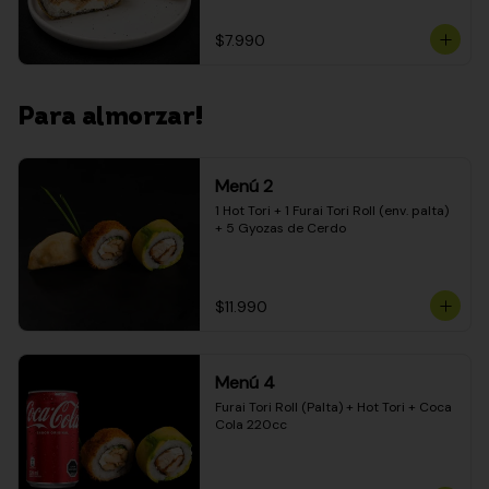
$7.990
Para almorzar!
Menú 2
1 Hot Tori + 1 Furai Tori Roll (env. palta) 
+ 5 Gyozas de Cerdo
$11.990
Menú 4
Furai Tori Roll (Palta) + Hot Tori + Coca 
Cola 220cc