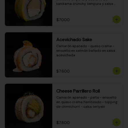
kanikama crunchy tempura y salsa 
DINAMITA!
$7.000
Acevichado Sake
Camarón apanado - queso crema - 
envuelto en salmón bañado en salsa 
acevichada
$7.600
Cheese Parrillero Roll
Camarón apanado - palta - envuelto 
en queso crema flambeado - topping 
de chimichurri - salsa teriyaki
$7.800