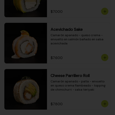
DINAMITA!
$7.000
Acevichado Sake
Camarón apanado - queso crema - 
envuelto en salmón bañado en salsa 
acevichada
$7.600
Cheese Parrillero Roll
Camarón apanado - palta - envuelto 
en queso crema flambeado - topping 
de chimichurri - salsa teriyaki
$7.800