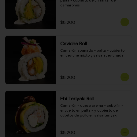
palta - cubierto de un tartar de 
camarones
$8.200
Ceviche Roll
Camarón apanado - palta - cubierto 
en ceviche mixto y salsa acevichada
$8.200
Ebi Teriyaki Roll
Camarón - queso crema - cebollín - 
envuelto en palta - y cubierto de 
cubitos de pollo en salsa teriyaki
$8.200