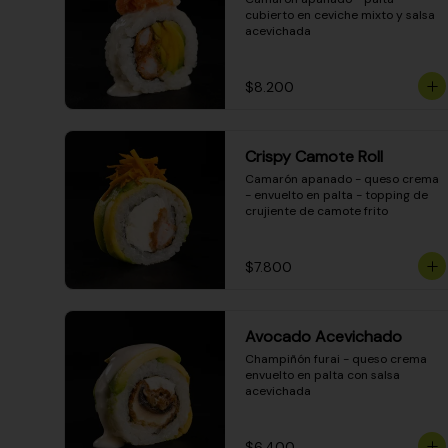
cubierto en ceviche mixto y salsa 
acevichada
$8.200
Crispy Camote Roll
Camarón apanado - queso crema 
- envuelto en palta - topping de 
crujiente de camote frito
$7.800
Avocado Acevichado
Champiñón furai - queso crema 
envuelto en palta con salsa 
acevichada
$6.400