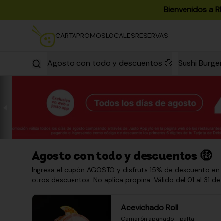
Bienvenidos a R
CARTA
PROMOS
LOCALES
RESERVAS
Agosto con todo y descuentos 🤑
Sushi Burge
Agosto con todo y descuentos 🤑
Ingresa el cupón AGOSTO y disfruta 15% de descuento en
otros descuentos. No aplica propina. Válido del 01 al 31 de
Acevichado Roll
Camarón apanado - palta - 