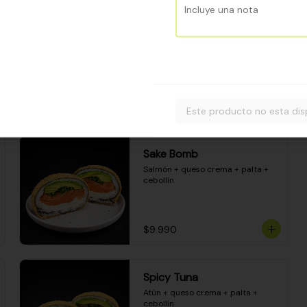
Camarón apanado - palta - 
envuelto en palta - cubierto de 
una porción de ceviche mixto y 
salsa acevichada
$8.600
Este producto no esta dis
Sake Bomb
Salmón + queso crema + palta + 
cebollín
$9.990
Spicy Tuna
Atún + queso crema + palta + 
cebollín