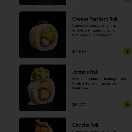
Cheese Parrillero Roll
Camarón apanado - palta - 
envuelto en queso crema 
flambeado - topping de 
chimichurri - salsa teriyaki
$7.800
Johnnie Roll
Salmón apanado - lechuga - palta 
- cubierto de un tartar de 
kanikama
$8.200
Ceviche Roll
Camarón apanado - palta - 