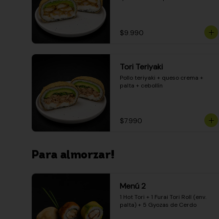
$9.990
Tori Teriyaki
Pollo teriyaki + queso crema + 
palta + cebollín
$7.990
Para almorzar!
Menú 2
1 Hot Tori + 1 Furai Tori Roll (env. 
palta) + 5 Gyozas de Cerdo