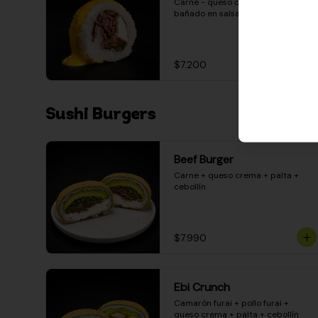
Carne - queso crema - pimentón - 
bañado en salsa huancaína
$7.200
Sushi Burgers
Beef Burger
Carne + queso crema + palta + 
cebollín
$7.990
Ebi Crunch
Camarón furai + pollo furai + 
queso crema + palta + cebollín