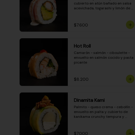
cubierto en atún bañado en salsa 
acevichada, togarashi y limón de 
pica
$7.600
Hot Roll
Camarón - salmón - ciboulette - 
envuelto en salmón cocido y pasta 
picante
$8.200
Dinamita Kami
Palmito - queso crema - cebollín - 
envuelto en palta y cubierto de 
kanikama crunchy tempura y 
salsa DINAMITA!
$7.000