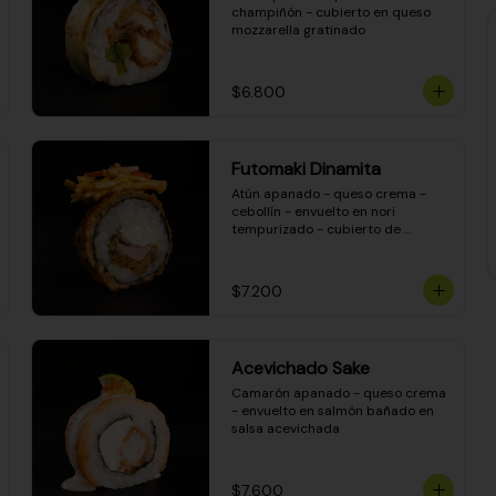
champiñón - cubierto en queso 
mozzarella gratinado
$6.800
Futomaki Dinamita
Atún apanado - queso crema - 
cebollín - envuelto en nori 
tempurizado - cubierto de 
crunchy kanikama en salsa 
DINAMITA!
$7.200
Acevichado Sake
Camarón apanado - queso crema 
- envuelto en salmón bañado en 
salsa acevichada
$7.600