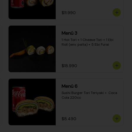
$11.990
Menú 3
1 Hot Tori + 1 Cheese Tori + 1 Ebi 
Roll (env. palta) + 5 Ebi Furai
$18.990
Menú 6
Sushi Burger Tori Teriyaki +  Coca 
Cola 220cc
$8.490