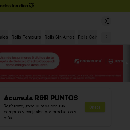
odos los días 💥
Login
ales
Rolls Tempura
Rolls Sin Arroz
Rolls California
Rolls Ch
Acumula
R&R PUNTOS
Regístrate, gana puntos con tus
Únete
compras y canjealos por productos y
más