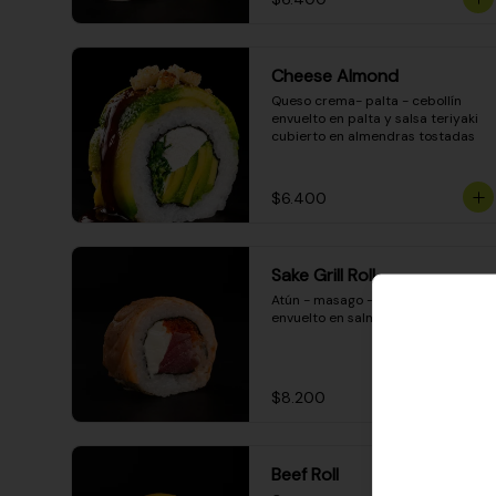
Cheese Almond
Queso crema- palta - cebollín 
envuelto en palta y salsa teriyaki 
cubierto en almendras tostadas
$6.400
Sake Grill Roll
Atún - masago - queso crema - 
envuelto en salmón gratinado
$8.200
Beef Roll