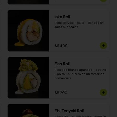
Inka Roll
Pollo teriyaki - palta - bañado en 
salsa huancaína
$6.400
Fish Roll
Pescado blanco apanado - pepino 
- palta - cubierto de un tartar de 
camarones
$8.200
Ebi Teriyaki Roll
Camarón - queso crema - cebollín 