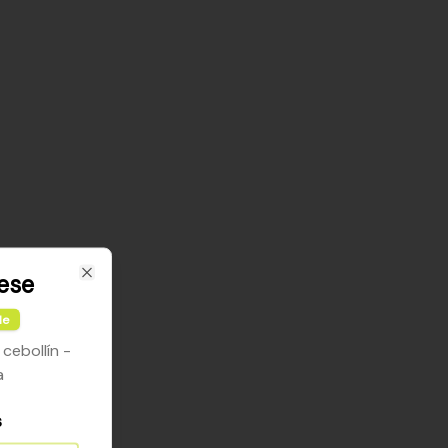
ese
Close
le
cebollín -
a
s