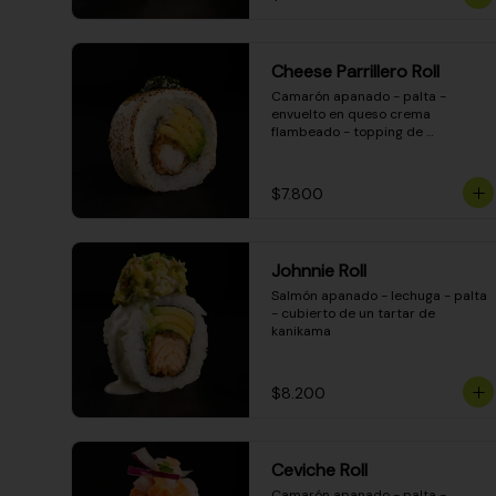
Cheese Parrillero Roll
Camarón apanado - palta - 
envuelto en queso crema 
flambeado - topping de 
chimichurri - salsa teriyaki
$7.800
Johnnie Roll
Salmón apanado - lechuga - palta 
- cubierto de un tartar de 
kanikama
$8.200
Ceviche Roll
Camarón apanado - palta - 