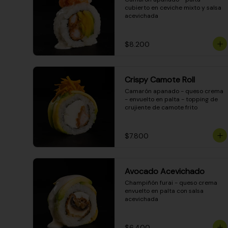
cubierto en ceviche mixto y salsa 
acevichada
$8.200
Crispy Camote Roll
Camarón apanado - queso crema 
- envuelto en palta - topping de 
crujiente de camote frito
$7.800
Avocado Acevichado
Champiñón furai - queso crema 
envuelto en palta con salsa 
acevichada
$6.400