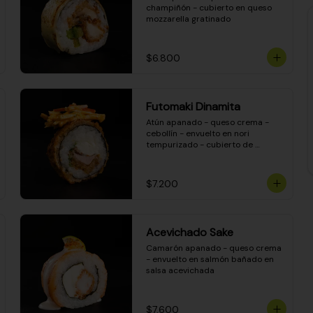
champiñón - cubierto en queso 
mozzarella gratinado
$6.800
Futomaki Dinamita
Atún apanado - queso crema - 
cebollín - envuelto en nori 
tempurizado - cubierto de 
crunchy kanikama en salsa 
DINAMITA!
$7.200
Acevichado Sake
Camarón apanado - queso crema 
- envuelto en salmón bañado en 
salsa acevichada
$7.600