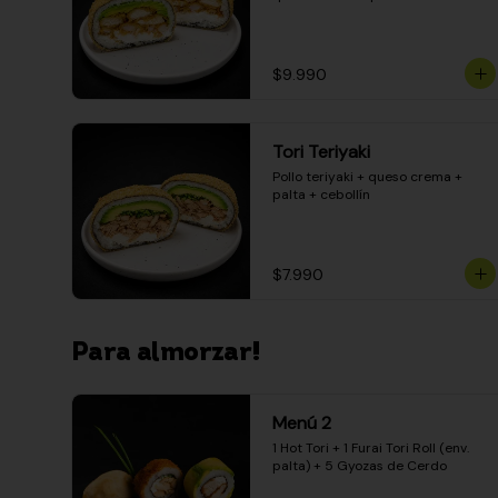
$9.990
Tori Teriyaki
Pollo teriyaki + queso crema + 
palta + cebollín
$7.990
Para almorzar!
Menú 2
1 Hot Tori + 1 Furai Tori Roll (env. 
palta) + 5 Gyozas de Cerdo