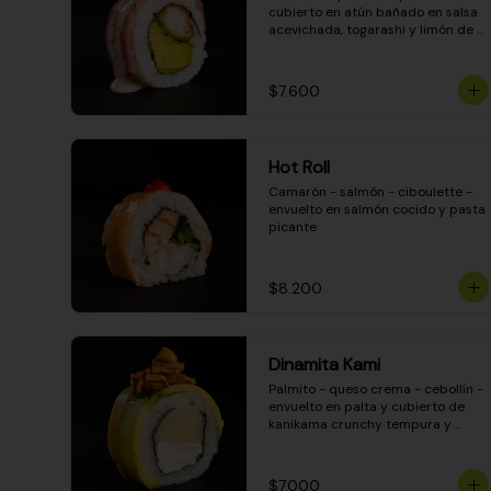
cubierto en atún bañado en salsa 
acevichada, togarashi y limón de 
pica
$7.600
Hot Roll
Camarón - salmón - ciboulette - 
envuelto en salmón cocido y pasta 
picante
$8.200
Dinamita Kami
Palmito - queso crema - cebollín - 
envuelto en palta y cubierto de 
kanikama crunchy tempura y 
salsa DINAMITA!
$7.000