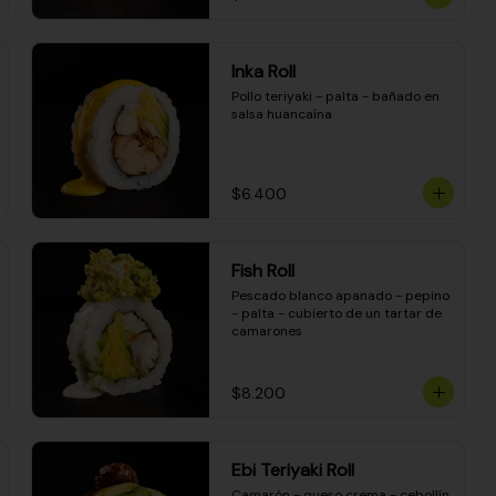
Inka Roll
Pollo teriyaki - palta - bañado en 
salsa huancaína
$6.400
Fish Roll
Pescado blanco apanado - pepino 
- palta - cubierto de un tartar de 
camarones
$8.200
Ebi Teriyaki Roll
Camarón - queso crema - cebollín 