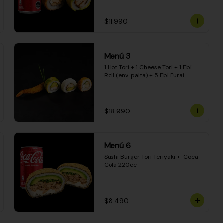
$11.990
Menú 3
1 Hot Tori + 1 Cheese Tori + 1 Ebi 
Roll (env. palta) + 5 Ebi Furai
$18.990
Menú 6
Sushi Burger Tori Teriyaki +  Coca 
Cola 220cc
$8.490