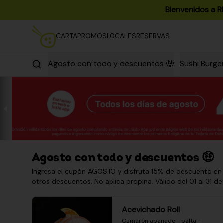
Bienvenidos a R
CARTA
PROMOS
LOCALES
RESERVAS
Agosto con todo y descuentos 🤑
Sushi Burge
Agosto con todo y descuentos 🤑
Ingresa el cupón AGOSTO y disfruta 15% de descuento en
otros descuentos. No aplica propina. Válido del 01 al 31 de
Acevichado Roll
Camarón apanado - palta - 