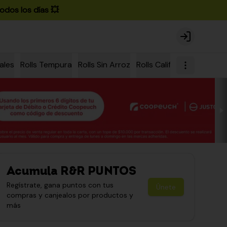
odos los días 💥
Login
ales
Rolls Tempura
Rolls Sin Arroz
Rolls California
Rolls Ch
Acumula
R&R PUNTOS
Regístrate, gana puntos con tus
Únete
compras y canjealos por productos y
más