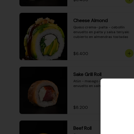
Cheese Almond
Queso crema- palta - cebollín 
envuelto en palta y salsa teriyaki 
cubierto en almendras tostadas
$6.400
Sake Grill Roll
Atún - masago - queso crema - 
envuelto en salmón gratinado
$8.200
Beef Roll