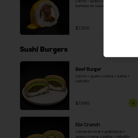
Carne - queso crema - pimentón - 
bañado en salsa huancaína
$7.200
Sushi Burgers
Beef Burger
Carne + queso crema + palta + 
cebollín
$7.990
Ebi Crunch
Camarón furai + pollo furai + 
queso crema + palta + cebollín