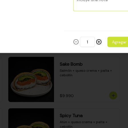
Camarón apanado - palta - 
envuelto en palta - cubierto de 
una porción de ceviche mixto y 
salsa acevichada
$8.600
Agregar
Sake Bomb
Salmón + queso crema + palta + 
cebollín
$9.990
Spicy Tuna
Atún + queso crema + palta + 
cebollín